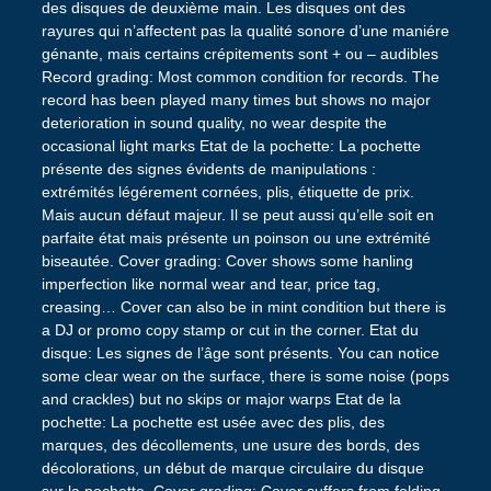
des disques de deuxième main. Les disques ont des
rayures qui n’affectent pas la qualité sonore d’une maniére
génante, mais certains crépitements sont + ou – audibles
Record grading: Most common condition for records. The
record has been played many times but shows no major
deterioration in sound quality, no wear despite the
occasional light marks Etat de la pochette: La pochette
présente des signes évidents de manipulations :
extrémités légérement cornées, plis, étiquette de prix.
Mais aucun défaut majeur. Il se peut aussi qu’elle soit en
parfaite état mais présente un poinson ou une extrémité
biseautée. Cover grading: Cover shows some hanling
imperfection like normal wear and tear, price tag,
creasing… Cover can also be in mint condition but there is
a DJ or promo copy stamp or cut in the corner. Etat du
disque: Les signes de l’âge sont présents. You can notice
some clear wear on the surface, there is some noise (pops
and crackles) but no skips or major warps Etat de la
pochette: La pochette est usée avec des plis, des
marques, des décollements, une usure des bords, des
décolorations, un début de marque circulaire du disque