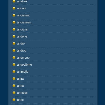
anatole
ancien
ancienne
anciennes
anciens
andelys
andré
andrea
anemone
angoulême
animojis
anita
anna
annales
anne