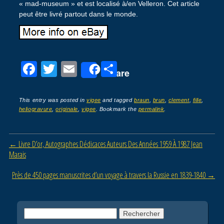
« mad-museum » et est localisé à/en Velleron. Cet article
peut être livré partout dans le monde.
F
T
E
P
Share
a
wi
m
ar
c
tt
ail
ta
This entry was posted in
vigee
and tagged
braun
,
brun
,
clement
,
fille
,
heliogravure
,
originale
,
vigee
. Bookmark the
permalink
.
e
er
g
b
er
Post navigation
←
Livre D’or, Autographes Dédicaces Auteurs Des Années 1959 À 1987 Jean
o
Marais
o
Près de 450 pages manuscrites d’un voyage à travers la Russie en 1839-1840
→
k
Rechercher :