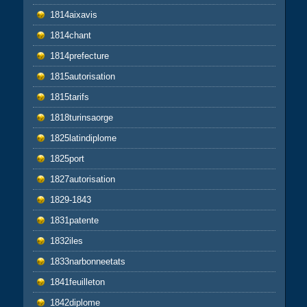
1814aixavis
1814chant
1814prefecture
1815autorisation
1815tarifs
1818turinsaorge
1825latindiplome
1825port
1827autorisation
1829-1843
1831patente
1832iles
1833narbonneetats
1841feuilleton
1842diplome