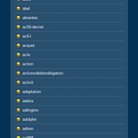
abel
abrantes
ac56-decret
ac6-l
acquet
acte
action
actionsdebitoobligation
activit
adaptation
adeira
adlington
adolphe
adrien
ae988