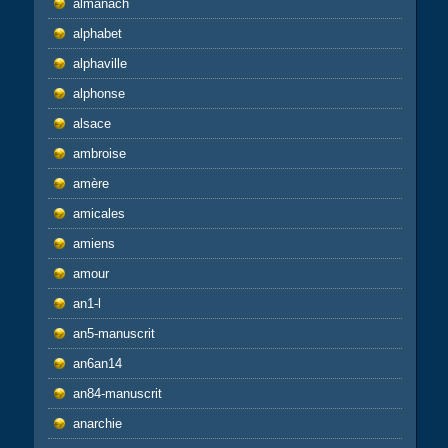
almanach
alphabet
alphaville
alphonse
alsace
ambroise
amère
amicales
amiens
amour
an1-l
an5-manuscrit
an6an14
an84-manuscrit
anarchie