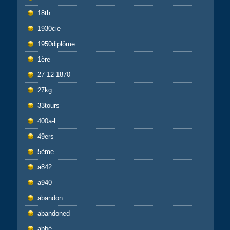
18th
1930cie
1950diplôme
1ère
27-12-1870
27kg
33tours
400a-l
49ers
5ème
a842
a940
abandon
abandoned
abbé