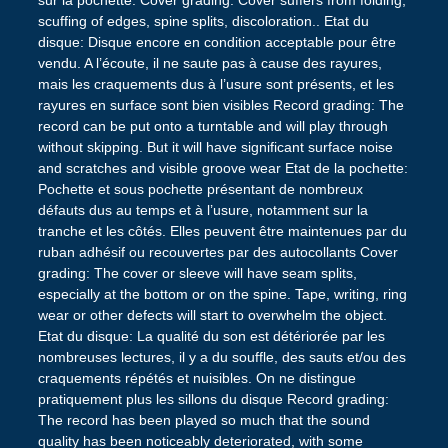
sur la pochette. Cover grading: Cover suffers from folding,
scuffing of edges, spine splits, discoloration.. Etat du
disque: Disque encore en condition acceptable pour être
vendu. A l’écoute, il ne saute pas à cause des rayures,
mais les craquements dus à l’usure sont présents, et les
rayures en surface sont bien visibles Record grading: The
record can be put onto a turntable and will play through
without skipping. But it will have significant surface noise
and scratches and visible groove wear Etat de la pochette:
Pochette et sous pochette présentant de nombreux
défauts dus au temps et à l’usure, notamment sur la
tranche et les côtés. Elles peuvent être maintenues par du
ruban adhésif ou recouvertes par des autocollants Cover
grading: The cover or sleeve will have seam splits,
especially at the bottom or on the spine. Tape, writing, ring
wear or other defects will start to overwhelm the object.
Etat du disque: La qualité du son est détériorée par les
nombreuses lectures, il y a du souffle, des sauts et/ou des
craquements répétés et nuisibles. On ne distingue
pratiquement plus les sillons du disque Record grading:
The record has been played so much that the sound
quality has been noticeably deteriorated, with some