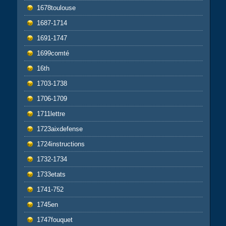
1678toulouse
1687-1714
1691-1747
1699comté
16th
1703-1738
1706-1709
1711lettre
1723aixdefense
1724instructions
1732-1734
1733etats
1741-752
1745en
1747fouquet