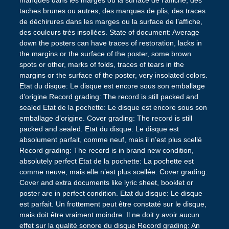
manques dans les marges ou la surface de l’affiche, des
taches brunes ou autres, des marques de plis, des traces
de déchirures dans les marges ou la surface de l’affiche,
des couleurs très insollées. State of document: Average
down the posters can have traces of restoration, lacks in
the margins or the surface of the poster, some brown
spots or other, marks of folds, traces of tears in the
margins or the surface of the poster, very insolated colors.
Etat du disque: Le disque est encore sous son emballage
d’origine Record grading: The record is still packed and
sealed Etat de la pochette: Le disque est encore sous son
emballage d’origine. Cover grading: The record is still
packed and sealed. Etat du disque: Le disque est
absolument parfait, comme neuf, mais il n’est plus scellé
Record grading: The record is in brand new condition,
absolutely perfect Etat de la pochette: La pochette est
comme neuve, mais elle n’est plus scellée. Cover grading:
Cover and extra documents like lyric sheet, booklet or
poster are in perfect condition. Etat du disque: Le disque
est parfait. Un frottement peut être constaté sur le disque,
mais doit être vraiment moindre. Il ne doit y avoir aucun
effet sur la qualité sonore du disque Record grading: An