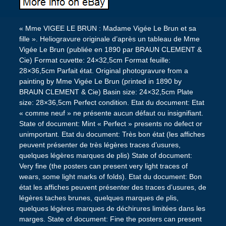
« Mme VIGEE LE BRUN : Madame Vigée Le Brun et sa
fille ». Heliogravure originale d’après un tableau de Mme
Vigée Le Brun (publiée en 1890 par BRAUN CLEMENT &
Cie) Format cuvette: 24×32,5cm Format feuille:
28×36,5cm Parfait état. Original photogravure from a
painting by Mme Vigée Le Brun (printed in 1890 by
BRAUN CLEMENT & Cie) Basin size: 24×32,5cm Plate
size: 28×36,5cm Perfect condition. Etat du document: Etat
« comme neuf » ne présente aucun défaut ou insignifiant.
State of document: Mint « Perfect » presents no defect or
unimportant. Etat du document: Très bon état (les affiches
peuvent présenter de très légères traces d’usures,
quelques légères marques de plis) State of document:
Very fine (the posters can present very light traces of
wears, some light marks of folds). Etat du document: Bon
état les affiches peuvent présenter des traces d’usures, de
légères taches brunes, quelques marques de plis,
quelques légères marques de déchirures limitées dans les
marges. State of document: Fine the posters can present