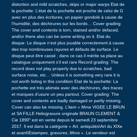
distortion and mild scratches, skips or major warps Etat de
la pochette: L’état de la pochette est proche de celui de G
avec en plus des écritures, un papier gondolé à cause de
l’humidité, des déchirures sur les bords… Cover grading:
The cover and contents is torn, stained and/or defaced,
and/or there also can be some writing on it. Etat du
disque: Le disque n’est plus jouable correctement à cause
des trop nombreuses rayures et défauts de surface. Le
disque peut être cassé ; dans ce cas il mérite sa place au
catalogue uniquement s’il est rare Record grading: The
record does not play properly due to scratches, bad
surface noise, etc… Unless it is something very rare it is
not worth listing in this condition Etat de la pochette: La
pochette est trés abimée avec des déchirures, des traces
et marques d’usure un peu partout. Cover grading: The
cover and contents are badly damaged or partly missing.
Cover can also be missing. L’item « Mme VIGEE LE BRUN
et SA FILLE Heliogravure originale BRAUN CLEMENT &
Cie 1890″ est en vente depuis le samedi 23 septembre
2017. Il est dans la catégorie « Art, antiquités\Art du XIXe
et avant\Estampes, gravures, lithos ». Le vendeur est