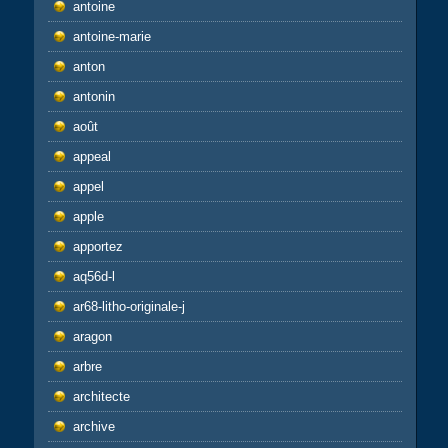
antoine
antoine-marie
anton
antonin
août
appeal
appel
apple
apportez
aq56d-l
ar68-litho-originale-j
aragon
arbre
architecte
archive