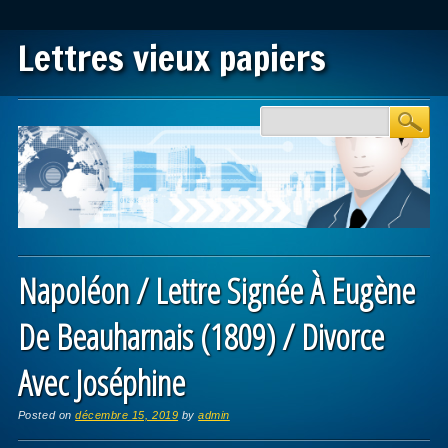
Lettres vieux papiers
Main menu
Skip to content
Napoléon / Lettre Signée À Eugène
De Beauharnais (1809) / Divorce
Avec Joséphine
Posted on
décembre 15, 2019
by
admin