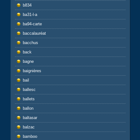
b834
ba31-l-a
ba94-carte
baccalauréat
bacchus
back
bagne
baignières
bail
ballesc
ballets
ballon
baltasar
balzac
bamboo