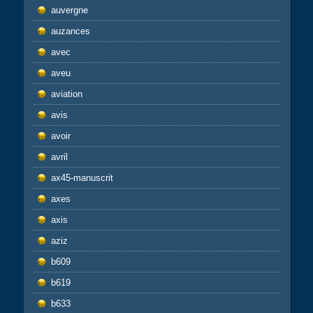
auvergne
auzances
avec
aveu
aviation
avis
avoir
avril
ax45-manuscrit
axes
axis
aziz
b609
b619
b633