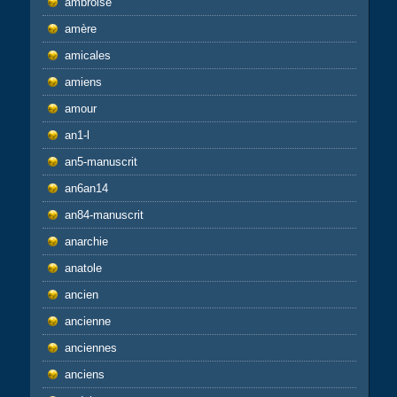
ambroise
amère
amicales
amiens
amour
an1-l
an5-manuscrit
an6an14
an84-manuscrit
anarchie
anatole
ancien
ancienne
anciennes
anciens