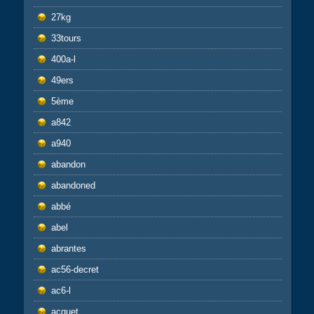
27kg
33tours
400a-l
49ers
5ème
a842
a940
abandon
abandoned
abbé
abel
abrantes
ac56-decret
ac6-l
acquet