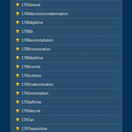
1781brevet
1784decisioncondamnation
1788diplôme
1788jb
1789aixinstallation
1789convocation
1789diplôme
1790comté
1791vittorio
1792indemnisation
1792nomination
1793affiche
1793decret
1797an
1797requisition