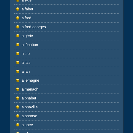
alexis
alfabet
alfred
alfred-georges
algérie
aliénation
alise
allais
allan
allemagne
almanach
alphabet
alphaville
alphonse
alsace