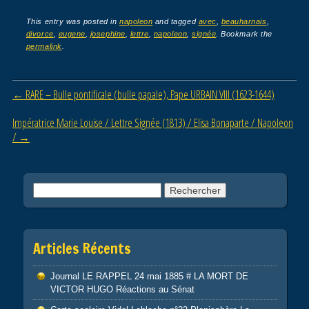
a
wi
m
ar
c
tt
ail
ta
This entry was posted in
napoleon
and tagged
avec
,
beauharnais
,
divorce
,
eugene
,
josephine
,
lettre
,
napoleon
,
signée
. Bookmark the
e
er
g
permalink
.
b
er
o
Post navigation
←
RARE – Bulle pontificale (bulle papale), Pape URBAIN VIII (1623-1644)
o
Impératrice Marie Louise / Lettre Signée (1813) / Elisa Bonaparte / Napoleon
k
/
→
Rechercher :
Articles Récents
Journal LE RAPPEL 24 mai 1885 # LA MORT DE
VICTOR HUGO Réactions au Sénat