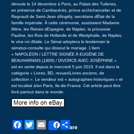
déroule le 14 décembre à Paris, au Palais des Tuileries,
en présence de Cambacérès, prince archichancelier et de
Regnault de Saint-Jean dAngély, secrétaire dÉtat de la
famille impériale. À cette cérémonie, assistaient Madame
Mère, les Reines dEspagne, de Naples, la princesse
Pauline, les Rois de Hollande et de Westphalie, de Naples,
le vice-roi dItalie. Le Sénat adoptera le lendemain le
sénatus-consulte qui dissout le mariage. L’item
« NAPOLÉON / LETTRE SIGNÉE À EUGÈNE DE
BEAUHARNAIS (1809) / DIVORCE AVEC JOSÉPHINE »
est en vente depuis le mercredi 5 juin 2019. Il est dans la
catégorie « Livres, BD, revues\Livres anciens, de
collection ». Le vendeur est « autographes-historiques » et
est localisé à/en Paris, Ile-de-France. Cet article peut être
livré partout dans le monde.
F
T
E
P
Share