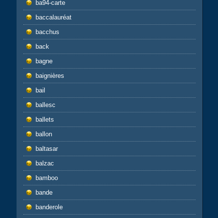
ba94-carte
baccalauréat
bacchus
back
bagne
baignières
bail
ballesc
ballets
ballon
baltasar
balzac
bamboo
bande
banderole