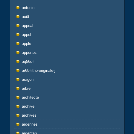
antonin
août
appeal
appel
apple
apportez
aq56d-l
ar68-litho-originale-j
aragon
arbre
architecte
archive
archives
ardennes
argentan