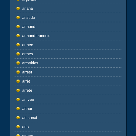
ariana
aristide
armand
armand-francois
armee
armes
armoiries
arrest
arrêt
arrêté
arrivée
arthur
artisanat
arts
arvers