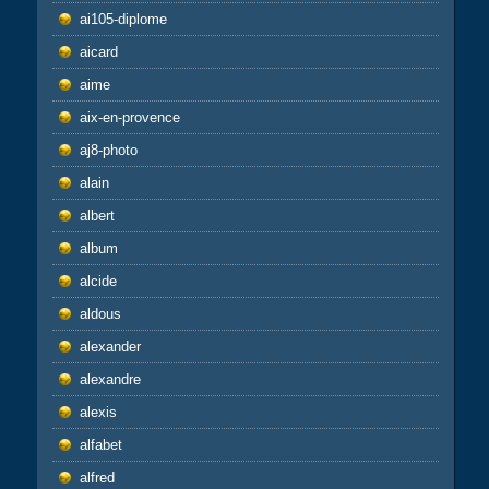
ai105-diplome
aicard
aime
aix-en-provence
aj8-photo
alain
albert
album
alcide
aldous
alexander
alexandre
alexis
alfabet
alfred