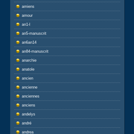
amiens
amour
an1-l
an5-manuscrit
an6an14
an84-manuscrit
anarchie
anatole
ancien
ancienne
anciennes
anciens
andelys
andré
andrea