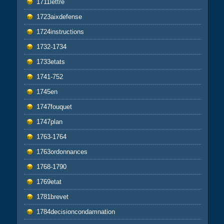
1711lettre
1723aixdefense
1724instructions
1732-1734
1733etats
1741-752
1745en
1747fouquet
1747plan
1763-1764
1763ordonnances
1768-1790
1769etat
1781brevet
1784decisioncondamnation