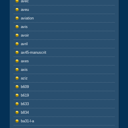
avec
aveu
aviation
avis
avoir
avril
ax45-manuscrit
axes
axis
aziz
b609
b619
b633
b834
ba31-l-a