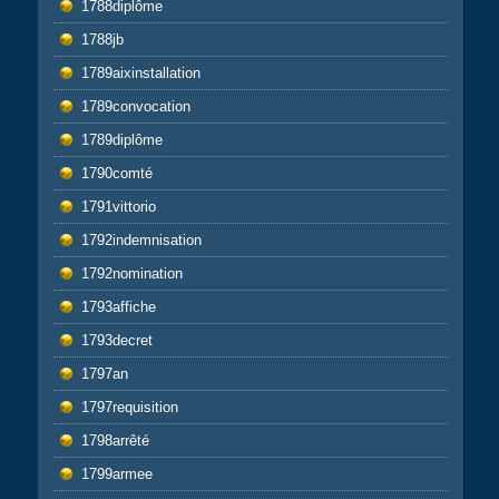
1788diplôme
1788jb
1789aixinstallation
1789convocation
1789diplôme
1790comté
1791vittorio
1792indemnisation
1792nomination
1793affiche
1793decret
1797an
1797requisition
1798arrêté
1799armee