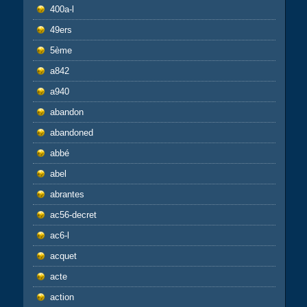
400a-l
49ers
5ème
a842
a940
abandon
abandoned
abbé
abel
abrantes
ac56-decret
ac6-l
acquet
acte
action