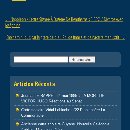
b
er
o
Post navigation
←
Napoléon / Lettre Signée À Eugène De Beauharnais (1809) / Divorce Avec
o
Joséphine
k
Parchemin louis par la grace de dieu Roi de france et de navarre manuscrit
→
Rechercher :
Articles Récents
Journal LE RAPPEL 24 mai 1885 # LA MORT DE
VICTOR HUGO Réactions au Sénat
Carte scolaire Vidal Lablache n°22 Planisphère La
Communauté
Ancienne carte scolaire Guyane. Nouvelle Calédonie.
Antilles. Martinique N 37