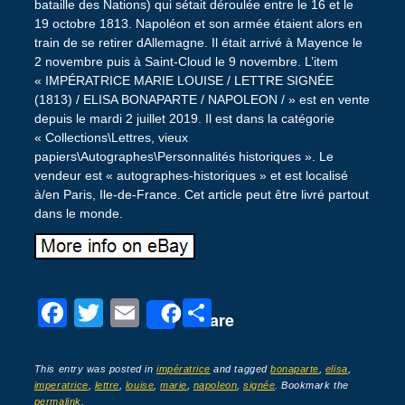
bataille des Nations) qui sétait déroulée entre le 16 et le
19 octobre 1813. Napoléon et son armée étaient alors en
train de se retirer dAllemagne. Il était arrivé à Mayence le
2 novembre puis à Saint-Cloud le 9 novembre. L’item
« IMPÉRATRICE MARIE LOUISE / LETTRE SIGNÉE
(1813) / ELISA BONAPARTE / NAPOLEON / » est en vente
depuis le mardi 2 juillet 2019. Il est dans la catégorie
« Collections\Lettres, vieux
papiers\Autographes\Personnalités historiques ». Le
vendeur est « autographes-historiques » et est localisé
à/en Paris, Ile-de-France. Cet article peut être livré partout
dans le monde.
F
T
E
P
Share
a
wi
m
ar
c
tt
ail
ta
This entry was posted in
impératrice
and tagged
bonaparte
,
elisa
,
imperatrice
,
lettre
,
louise
,
marie
,
napoleon
,
signée
. Bookmark the
e
er
g
permalink
.