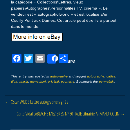
la catégorie « Collections\Lettres, vieux
papiers\Autographes\Personnalités TV, cinéma ». Le
vendeur est « autographofworld » et est localisé à/en
Couilly Pont aux Dames. Cet article peut être livré partout
dans le monde.
F
T
E
P
Share
a
wi
m
ar
c
tt
ail
ta
This entry was posted in
autographe
and tagged
autographe
,
callas
,
diva
,
maria
,
meneghini
,
original
,
pochette
. Bookmark the
permalink
.
e
er
g
b
er
Post navigation
←
Oscar WILDE Lettre autographe signée
o
o
Carte Vidal LABLACHE MEZIERES N°30 ITALIE Librairie ARMAND COLIN
→
k