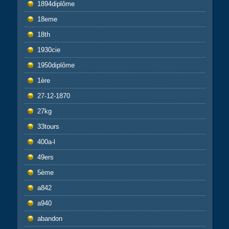
1894diplôme
18eme
18th
1930cie
1950diplôme
1ère
27-12-1870
27kg
33tours
400a-l
49ers
5ème
a842
a940
abandon