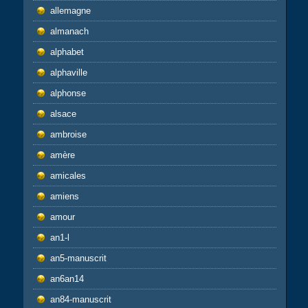
allemagne
almanach
alphabet
alphaville
alphonse
alsace
ambroise
amère
amicales
amiens
amour
an1-l
an5-manuscrit
an6an14
an84-manuscrit