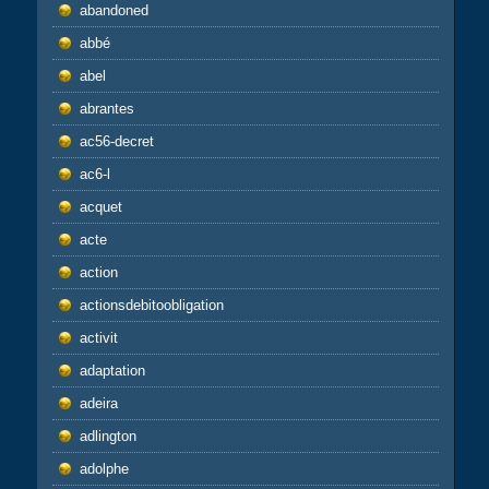
abandoned
abbé
abel
abrantes
ac56-decret
ac6-l
acquet
acte
action
actionsdebitoobligation
activit
adaptation
adeira
adlington
adolphe