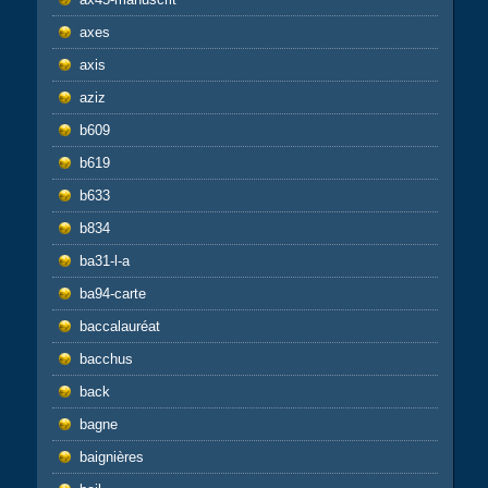
axes
axis
aziz
b609
b619
b633
b834
ba31-l-a
ba94-carte
baccalauréat
bacchus
back
bagne
baignières