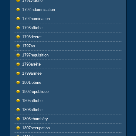
1791vittorio
1792indemnisation
1792nomination
1793affiche
1793decret
1797an
1797requisition
1798arrêté
1799armee
1801loterie
1802republique
1805affiche
1806affiche
1806chambéry
1807occupation