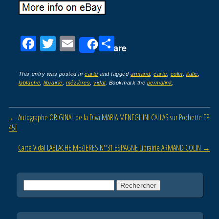
F
T
E
P
Share
a
wi
m
ar
c
tt
ail
ta
This entry was posted in
carte
and tagged
armand
,
carte
,
colin
,
italie
,
lablache
,
librairie
,
mézières
,
vidal
. Bookmark the
permalink
.
e
er
g
b
er
Post navigation
←
Autographe ORIGINAL de la Diva MARIA MENEGHINI CALLAS sur Pochette EP
o
45T
o
Carte Vidal LABLACHE MEZIERES N°31 ESPAGNE Librairie ARMAND COLIN
→
k
Rechercher :