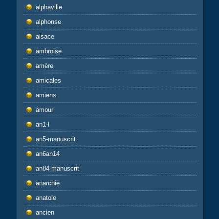
alphaville
alphonse
alsace
ambroise
amère
amicales
amiens
amour
an1-l
an5-manuscrit
an6an14
an84-manuscrit
anarchie
anatole
ancien