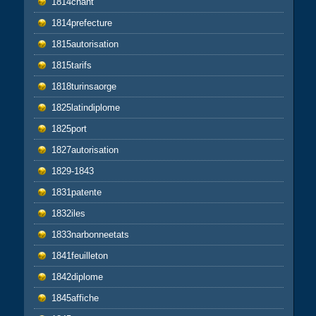
1814chant
1814prefecture
1815autorisation
1815tarifs
1818turinsaorge
1825latindiplome
1825port
1827autorisation
1829-1843
1831patente
1832iles
1833narbonneetats
1841feuilleton
1842diplome
1845affiche