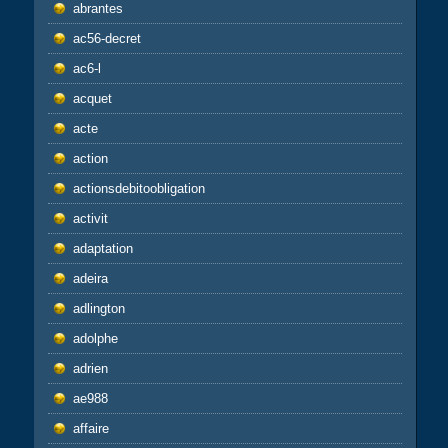
abrantes
ac56-decret
ac6-l
acquet
acte
action
actionsdebitoobligation
activit
adaptation
adeira
adlington
adolphe
adrien
ae988
affaire