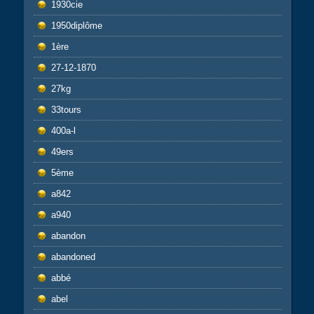
1930cie
1950diplôme
1ère
27-12-1870
27kg
33tours
400a-l
49ers
5ème
a842
a940
abandon
abandoned
abbé
abel