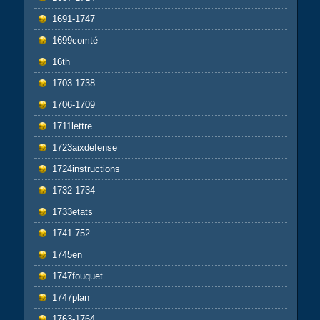
1691-1747
1699comté
16th
1703-1738
1706-1709
1711lettre
1723aixdefense
1724instructions
1732-1734
1733etats
1741-752
1745en
1747fouquet
1747plan
1763-1764