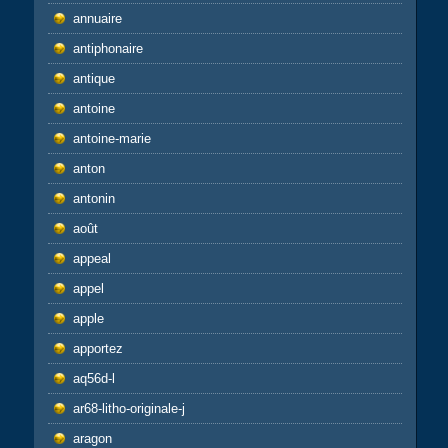
annuaire
antiphonaire
antique
antoine
antoine-marie
anton
antonin
août
appeal
appel
apple
apportez
aq56d-l
ar68-litho-originale-j
aragon