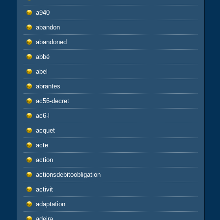
a940
abandon
abandoned
abbé
abel
abrantes
ac56-decret
ac6-l
acquet
acte
action
actionsdebitoobligation
activit
adaptation
adeira