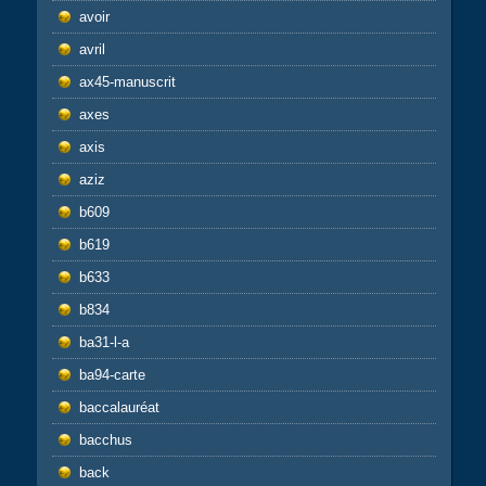
avoir
avril
ax45-manuscrit
axes
axis
aziz
b609
b619
b633
b834
ba31-l-a
ba94-carte
baccalauréat
bacchus
back