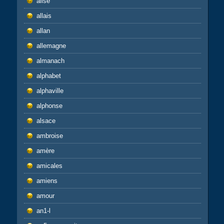
alise
allais
allan
allemagne
almanach
alphabet
alphaville
alphonse
alsace
ambroise
amère
amicales
amiens
amour
an1-l