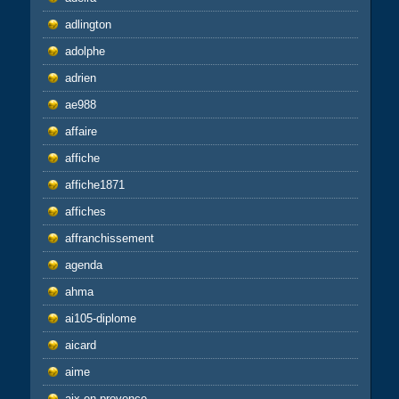
adlington
adolphe
adrien
ae988
affaire
affiche
affiche1871
affiches
affranchissement
agenda
ahma
ai105-diplome
aicard
aime
aix-en-provence