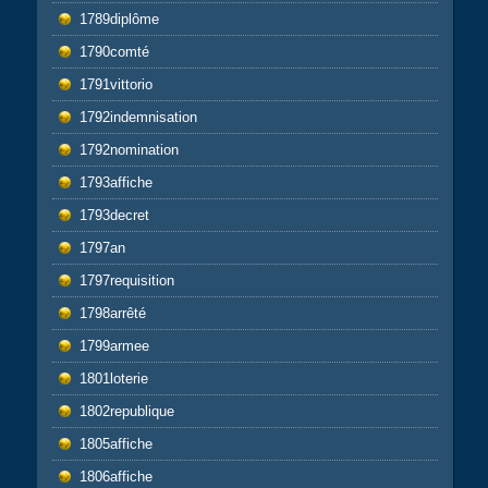
1789diplôme
1790comté
1791vittorio
1792indemnisation
1792nomination
1793affiche
1793decret
1797an
1797requisition
1798arrêté
1799armee
1801loterie
1802republique
1805affiche
1806affiche