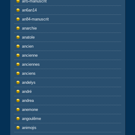
an5-manuscrit
an6an14
an84-manuscrit
anarchie
anatole
ancien
ancienne
anciennes
anciens
andelys
andré
andrea
anemone
angoulême
animojis