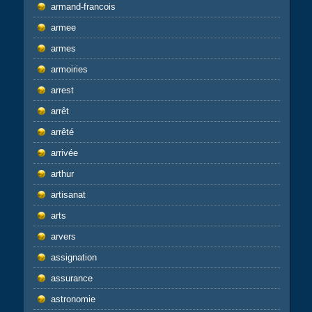
armand-francois
armee
armes
armoiries
arrest
arrêt
arrêté
arrivée
arthur
artisanat
arts
arvers
assignation
assurance
astronomie