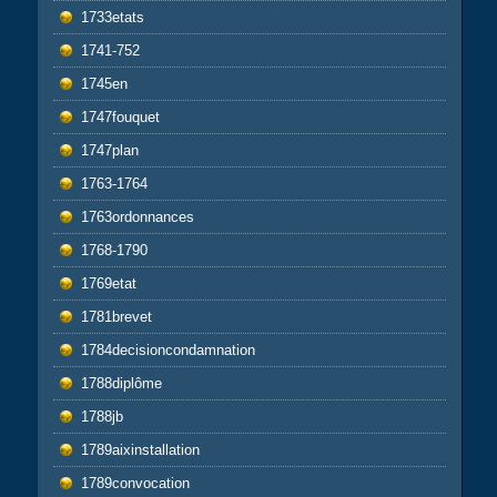
1733etats
1741-752
1745en
1747fouquet
1747plan
1763-1764
1763ordonnances
1768-1790
1769etat
1781brevet
1784decisioncondamnation
1788diplôme
1788jb
1789aixinstallation
1789convocation