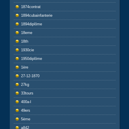
1874contrat
1894cubainfanterie
1894diplôme
18eme
18th
1930cie
1950diplôme
1ère
27-12-1870
27kg
33tours
400a-l
49ers
5ème
a842