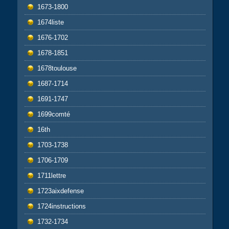
1673-1800
1674liste
1676-1702
1678-1851
1678toulouse
1687-1714
1691-1747
1699comté
16th
1703-1738
1706-1709
1711lettre
1723aixdefense
1724instructions
1732-1734