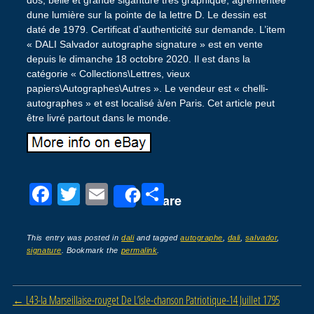
dune lumière sur la pointe de la lettre D. Le dessin est
daté de 1979. Certificat d’authenticité sur demande. L’item
« DALI Salvador autographe signature » est en vente
depuis le dimanche 18 octobre 2020. Il est dans la
catégorie « Collections\Lettres, vieux
papiers\Autographes\Autres ». Le vendeur est « chelli-
autographes » et est localisé à/en Paris. Cet article peut
être livré partout dans le monde.
F
T
E
P
Share
a
wi
m
ar
c
tt
ail
ta
This entry was posted in
dali
and tagged
autographe
,
dali
,
salvador
,
signature
. Bookmark the
permalink
.
e
er
g
b
er
Post navigation
←
L43-la Marseillaise-rouget De L’isle-chanson Patriotique-14 Juillet 1795
o