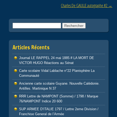
o
Charles De GAULLE autographe #2
→
k
Rechercher :
Articles Récents
Journal LE RAPPEL 24 mai 1885 # LA MORT DE
VICTOR HUGO Réactions au Sénat
Carte scolaire Vidal Lablache n°22 Planisphère La
Communauté
Ancienne carte scolaire Guyane. Nouvelle Calédonie.
Antilles. Martinique N 37
RRR Lettre de NAMPONT (Somme) / 1798 / Marque
76/NAMPONT Indice 20 600
SUP ARMEE D’ITALIE 1797 / Lettre 2eme Division /
Franchise General de l’Armée