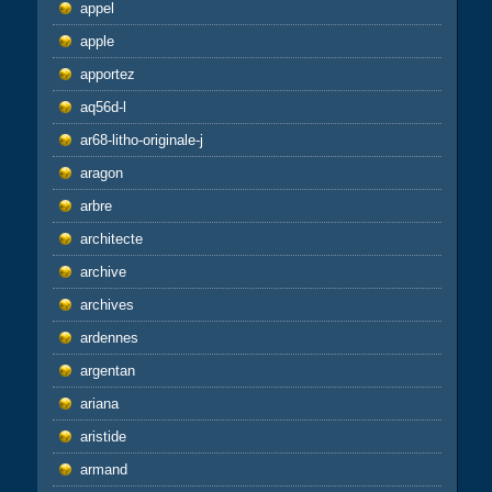
appel
apple
apportez
aq56d-l
ar68-litho-originale-j
aragon
arbre
architecte
archive
archives
ardennes
argentan
ariana
aristide
armand