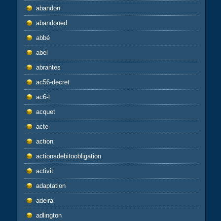
abandon
abandoned
abbé
abel
abrantes
ac56-decret
ac6-l
acquet
acte
action
actionsdebitoobligation
activit
adaptation
adeira
adlington