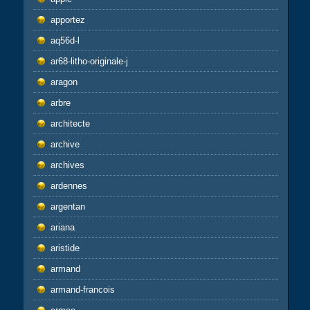
apportez
aq56d-l
ar68-litho-originale-j
aragon
arbre
architecte
archive
archives
ardennes
argentan
ariana
aristide
armand
armand-francois