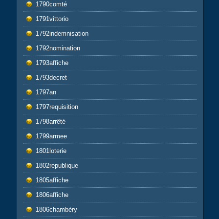
1790comté
1791vittorio
1792indemnisation
1792nomination
1793affiche
1793decret
1797an
1797requisition
1798arrêté
1799armee
1801loterie
1802republique
1805affiche
1806affiche
1806chambéry