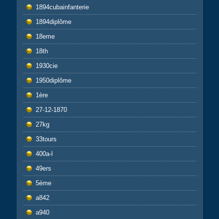
1894cubainfanterie
1894diplôme
18eme
18th
1930cie
1950diplôme
1ère
27-12-1870
27kg
33tours
400a-l
49ers
5ème
a842
a940