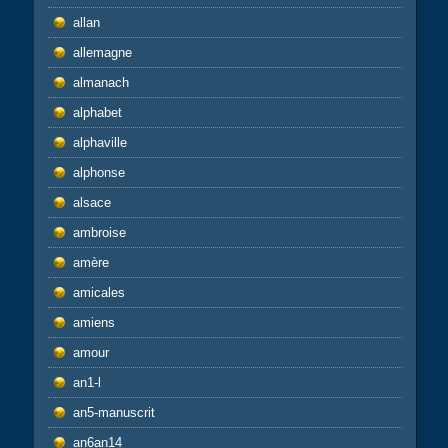
allan
allemagne
almanach
alphabet
alphaville
alphonse
alsace
ambroise
amère
amicales
amiens
amour
an1-l
an5-manuscrit
an6an14