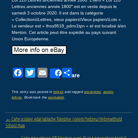
Lot 120 Lettres anciennes année 1800. L’item « Lot 120
Lettres anciennes année 1800″ est en vente depuis le
samedi 3 octobre 2020. Il est dans la catégorie
« Collections\Lettres, vieux papiers\Vieux papiers\Lots ».
Le vendeur est « thos9518_pdnv1tpn » et est localisé à/en
Menton. Cet article peut être expédié au pays suivant:
Union Européenne.
F
T
E
P
Share
a
wi
m
ar
c
tt
ail
ta
This entry was posted in
lettres
and tagged
anciennes
,
année
,
lettres
. Bookmark the
permalink
.
e
er
g
b
er
Post navigation
←
Carte scolaire vidal lablache Palestine /orient/hebreu/Hebrewithold
o
School map
o