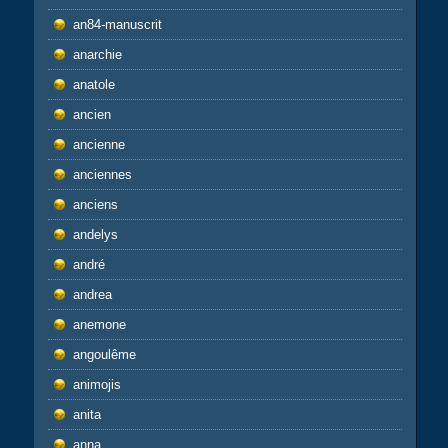
an84-manuscrit
anarchie
anatole
ancien
ancienne
anciennes
anciens
andelys
andré
andrea
anemone
angoulême
animojis
anita
anna