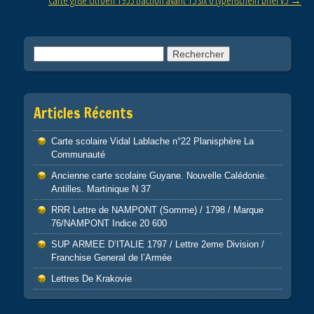
Carte grise citroen 1953 traction avant 15 six 6 typenschein brief v5
→
k
Rechercher :
Articles Récents
Carte scolaire Vidal Lablache n°22 Planisphère La
Communauté
Ancienne carte scolaire Guyane. Nouvelle Calédonie.
Antilles. Martinique N 37
RRR Lettre de NAMPONT (Somme) / 1798 / Marque
76/NAMPONT Indice 20 600
SUP ARMEE D’ITALIE 1797 / Lettre 2eme Division /
Franchise General de l’Armée
Lettres De Krakovie