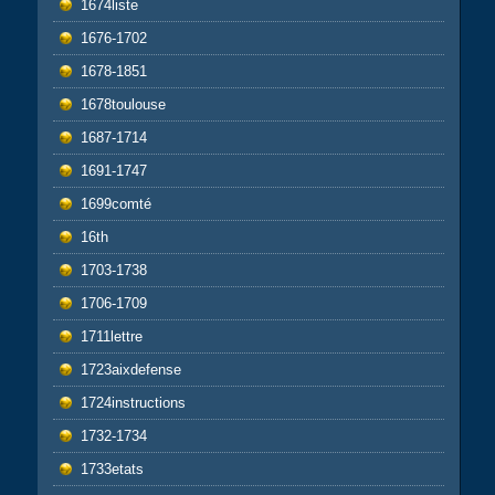
1674liste
1676-1702
1678-1851
1678toulouse
1687-1714
1691-1747
1699comté
16th
1703-1738
1706-1709
1711lettre
1723aixdefense
1724instructions
1732-1734
1733etats