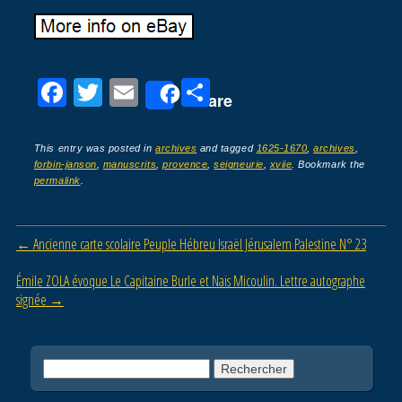
F
T
E
P
Share
a
wi
m
ar
c
tt
ail
ta
This entry was posted in
archives
and tagged
1625-1670
,
archives
,
forbin-janson
,
manuscrits
,
provence
,
seigneurie
,
xviie
. Bookmark the
e
er
g
permalink
.
b
er
o
Post navigation
←
Ancienne carte scolaire Peuple Hébreu Israël Jérusalem Palestine N° 23
o
Émile ZOLA évoque Le Capitaine Burle et Naïs Micoulin. Lettre autographe
k
signée
→
Rechercher :