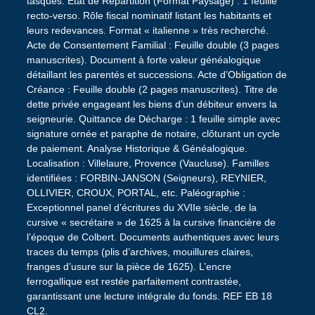
tasques. État de Répartition (Format Paysage) : 1 feuille
recto-verso. Rôle fiscal nominatif listant les habitants et
leurs redevances. Format « italienne » très recherché.
Acte de Consentement Familial : Feuille double (3 pages
manuscrites). Document à forte valeur généalogique
détaillant les parentés et successions. Acte d’Obligation de
Créance : Feuille double (2 pages manuscrites). Titre de
dette privée engageant les biens d’un débiteur envers la
seigneurie. Quittance de Décharge : 1 feuille simple avec
signature ornée et paraphe de notaire, clôturant un cycle
de paiement. Analyse Historique & Généalogique.
Localisation : Villelaure, Provence (Vaucluse). Familles
identifiées : FORBIN-JANSON (Seigneurs), REYNIER,
OLLIVIER, CROUX, PORTAL, etc. Paléographie :
Exceptionnel panel d’écritures du XVIIe siècle, de la
cursive « secrétaire » de 1625 à la cursive financière de
l’époque de Colbert. Documents authentiques avec leurs
traces du temps (plis d’archives, mouillures claires,
franges d’usure sur la pièce de 1625). L’encre
ferrogallique est restée parfaitement contrastée,
garantissant une lecture intégrale du fonds. REF EB 18
CL2.