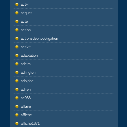
ac6-l
acquet
acte
action
actionsdebitoobligation
activit
adaptation
adeira
adlington
adolphe
adrien
ae988
affaire
affiche
affiche1871