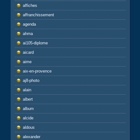
affiches
affranchissement
agenda
ahma
ai105-diplome
aicard
aime
aix-en-provence
aj8-photo
alain
albert
album
alcide
aldous
alexander