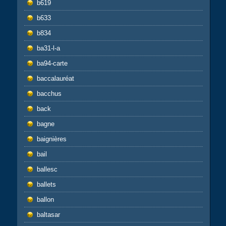
b619
b633
b834
ba31-l-a
ba94-carte
baccalauréat
bacchus
back
bagne
baignières
bail
ballesc
ballets
ballon
baltasar