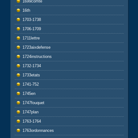
1699comté
16th
1703-1738
1706-1709
1711lettre
1723aixdefense
1724instructions
1732-1734
1733etats
1741-752
1745en
1747fouquet
1747plan
1763-1764
1763ordonnances