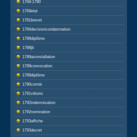
1768-1790
1769etat
1781brevet
1784decisioncondamnation
1788diplôme
1788jb
1789aixinstallation
1789convocation
1789diplôme
1790comté
1791vittorio
1792indemnisation
1792nomination
1793affiche
1793decret