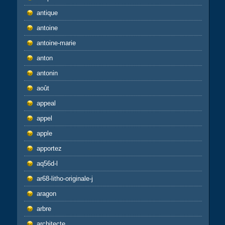
antique
antoine
antoine-marie
anton
antonin
août
appeal
appel
apple
apportez
aq56d-l
ar68-litho-originale-j
aragon
arbre
architecte