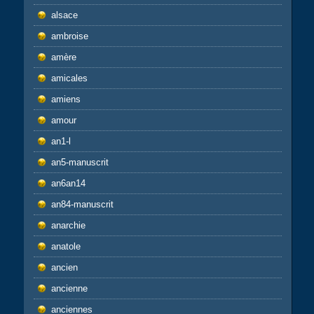
alsace
ambroise
amère
amicales
amiens
amour
an1-l
an5-manuscrit
an6an14
an84-manuscrit
anarchie
anatole
ancien
ancienne
anciennes