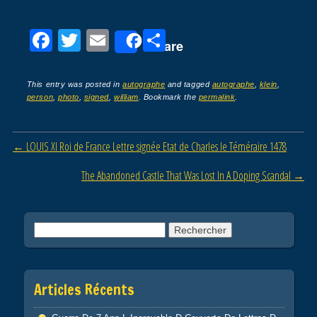
F
T
E
P
Share
a
wi
m
ar
c
tt
ail
ta
This entry was posted in
autographe
and tagged
autographe
,
klein
,
person
,
photo
,
signed
,
william
. Bookmark the
permalink
.
e
er
g
b
er
Post navigation
←
LOUIS XI Roi de France Lettre signée Etat de Charles le Téméraire 1478
o
o
The Abandoned Castle That Was Lost In A Doping Scandal
→
k
Rechercher :
Articles Récents