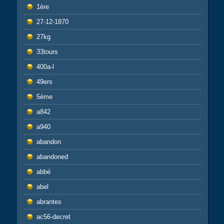
1ère
27-12-1870
27kg
33tours
400a-l
49ers
5ème
a842
a940
abandon
abandoned
abbé
abel
abrantes
ac56-decret