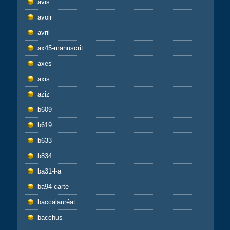
avis
avoir
avril
ax45-manuscrit
axes
axis
aziz
b609
b619
b633
b834
ba31-l-a
ba94-carte
baccalauréat
bacchus