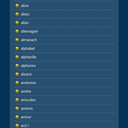
alise
allais
allan
allemagne
almanach
alphabet
alphaville
alphonse
alsace
ambroise
amère
amicales
amiens
amour
an1-l