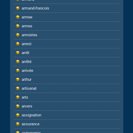
armand-francois
armee
armes
armoiries
arrest
arrêt
arrêté
arrivée
arthur
artisanat
arts
arvers
assignation
assurance
astronomie