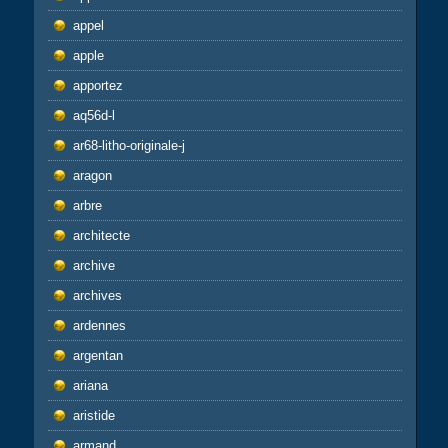
appel
apple
apportez
aq56d-l
ar68-litho-originale-j
aragon
arbre
architecte
archive
archives
ardennes
argentan
ariana
aristide
armand