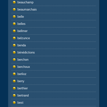
beauchamp
beaumarchais
belle
belles
bellmer
belzunce
benda
bénédictions
berchon
berchoux
berlioz
berry
berthier
bertrand
best