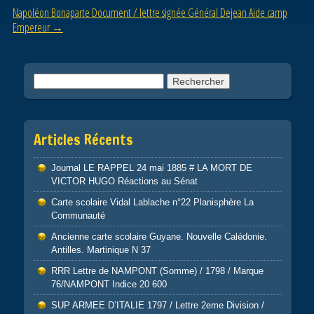
o
Napoléon Bonaparte Document / lettre signée Général Dejean Aide camp
Empereur
→
k
Rechercher :
Articles Récents
Journal LE RAPPEL 24 mai 1885 # LA MORT DE
VICTOR HUGO Réactions au Sénat
Carte scolaire Vidal Lablache n°22 Planisphère La
Communauté
Ancienne carte scolaire Guyane. Nouvelle Calédonie.
Antilles. Martinique N 37
RRR Lettre de NAMPONT (Somme) / 1798 / Marque
76/NAMPONT Indice 20 600
SUP ARMEE D’ITALIE 1797 / Lettre 2eme Division /