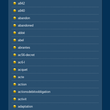
a842
a940
abandon
abandoned
abbé
abel
abrantes
ac56-decret
ac6-l
acquet
acte
action
actionsdebitoobligation
activit
adaptation