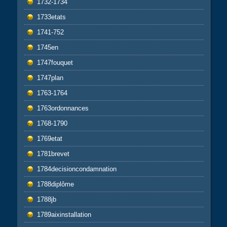
1732-1734
1733etats
1741-752
1745en
1747fouquet
1747plan
1763-1764
1763ordonnances
1768-1790
1769etat
1781brevet
1784decisioncondamnation
1788diplôme
1788jb
1789aixinstallation