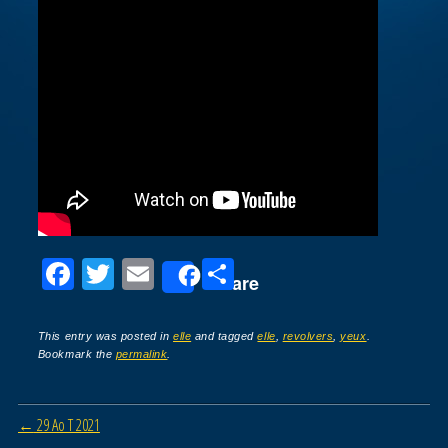
F
T
E
P
Share
a
wi
m
ar
c
tt
ail
ta
This entry was posted in
elle
and tagged
elle
,
revolvers
,
yeux
.
Bookmark the
permalink
.
e
er
g
b
er
Post navigation
←
29 Ao T 2021
o