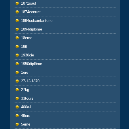
1871sauf
1874contrat
1894cubainfanterie
1894diplôme
18eme
18th
1930cie
1950diplôme
1ère
27-12-1870
27kg
33tours
400a-l
49ers
5ème