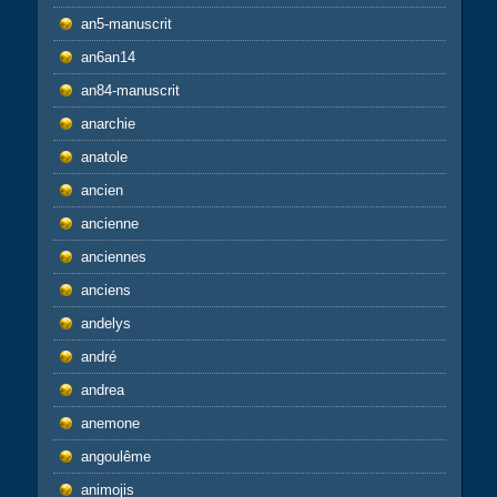
an5-manuscrit
an6an14
an84-manuscrit
anarchie
anatole
ancien
ancienne
anciennes
anciens
andelys
andré
andrea
anemone
angoulême
animojis