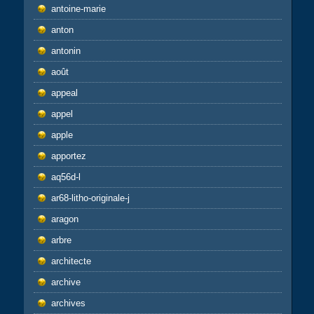
antoine-marie
anton
antonin
août
appeal
appel
apple
apportez
aq56d-l
ar68-litho-originale-j
aragon
arbre
architecte
archive
archives