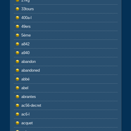
27kg
33tours
400a-l
49ers
5ème
a842
a940
abandon
abandoned
abbé
abel
abrantes
ac56-decret
ac6-l
acquet