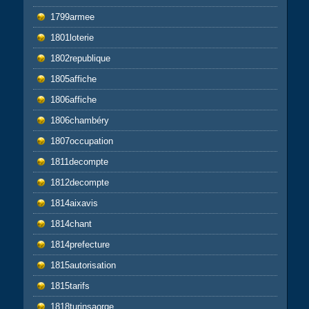
1799armee
1801loterie
1802republique
1805affiche
1806affiche
1806chambéry
1807occupation
1811decompte
1812decompte
1814aixavis
1814chant
1814prefecture
1815autorisation
1815tarifs
1818turinsaorge