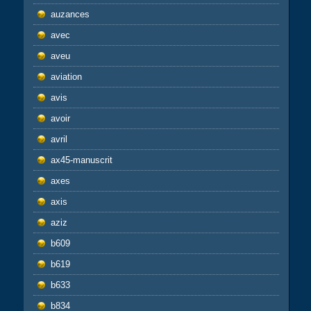
auzances
avec
aveu
aviation
avis
avoir
avril
ax45-manuscrit
axes
axis
aziz
b609
b619
b633
b834