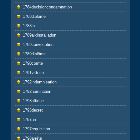
1784decisioncondamnation
1788diplôme
1788jb
1789aixinstallation
1789convocation
1789diplôme
1790comté
1791vittorio
1792indemnisation
1792nomination
1793affiche
1793decret
1797an
1797requisition
1798arrêté