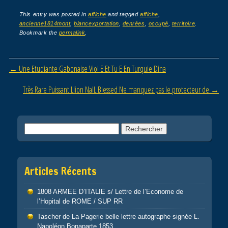
c
tt
ail
ta
This entry was posted in
affiche
and tagged
affiche
,
ancienne1814mont
,
blancexportation
,
denrées
,
occupé
,
territoire
.
e
er
g
Bookmark the
permalink
.
b
er
o
Post navigation
←
Une Etudiante Gabonaise Viol E Et Tu E En Turquie Dina
o
Très Rare Puissant Llion NalL Blessed Ne manquez pas le protecteur de
→
k
Rechercher :
Articles Récents
1808 ARMEE D’ITALIE s/ Lettre de l’Econome de
l’Hopital de ROME / SUP RR
Tascher de La Pagerie belle lettre autographe signée L.
Napoléon Bonaparte 1853