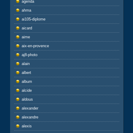
agenda
ahma
ai105-diplome
aicard
aime
aix-en-provence
aj8-photo
alain
albert
album
alcide
aldous
alexander
alexandre
alexis