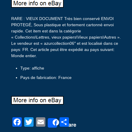
RARE : VIEUX DOCUMENT Très bien conservé ENVOI
PROTEGÉ, Sous plastique et fortement cartonné envoi
rapide. Cet item est dans la catégorie
« Collections\Lettres, vieux papiers\Vieux papiers\Autres ».
Le vendeur est « azurcollection06″ et est localisé dans ce
pays: FR. Cet article peut être expédié au pays suivant:
Monde entier.
Type: affiche
Pays de fabrication: France
F
T
E
P
Share
a
wi
m
ar