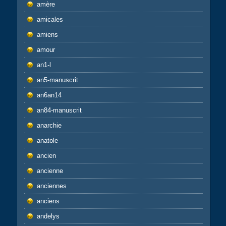
amère
amicales
amiens
amour
an1-l
an5-manuscrit
an6an14
an84-manuscrit
anarchie
anatole
ancien
ancienne
anciennes
anciens
andelys