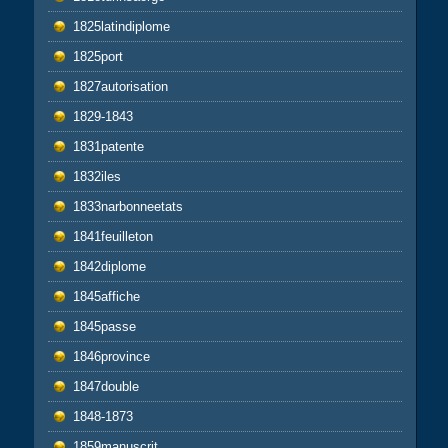
1825latindiplome
1825port
1827autorisation
1829-1843
1831patente
1832iles
1833narbonneetats
1841feuilleton
1842diplome
1845affiche
1845passe
1846province
1847double
1848-1873
1859manuscrit