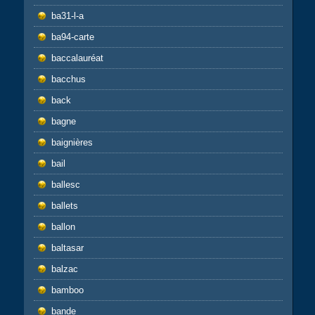
ba31-l-a
ba94-carte
baccalauréat
bacchus
back
bagne
baignières
bail
ballesc
ballets
ballon
baltasar
balzac
bamboo
bande