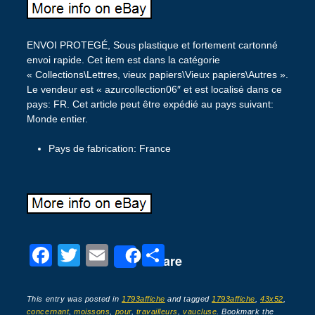
ENVOI PROTEGÉ, Sous plastique et fortement cartonné
envoi rapide. Cet item est dans la catégorie
« Collections\Lettres, vieux papiers\Vieux papiers\Autres ».
Le vendeur est « azurcollection06″ et est localisé dans ce
pays: FR. Cet article peut être expédié au pays suivant:
Monde entier.
Pays de fabrication: France
F
T
E
P
Share
a
wi
m
ar
c
tt
ail
ta
This entry was posted in
1793affiche
and tagged
1793affiche
,
43x52
,
concernant
,
moissons
,
pour
,
travailleurs
,
vaucluse
. Bookmark the