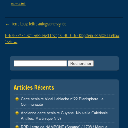
e
er
g
permalink
.
b
er
o
Post navigation
←
Pierre Louÿs lettre autographe signée
o
HENNESSY Foussat FAIRE PART Lestapis THOLOUZE Klopstein BRIMONT Exshaw
k
1896
→
Rechercher :
Articles Récents
Carte scolaire Vidal Lablache n°22 Planisphère La
Communauté
Ancienne carte scolaire Guyane. Nouvelle Calédonie.
Antilles. Martinique N 37
RRR Lettre de NAMPONT (Somme) / 1798 / Marque