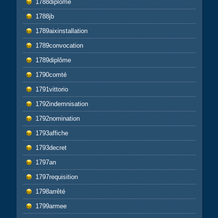
1788diplôme
1788jb
1789aixinstallation
1789convocation
1789diplôme
1790comté
1791vittorio
1792indemnisation
1792nomination
1793affiche
1793decret
1797an
1797requisition
1798arrêté
1799armee