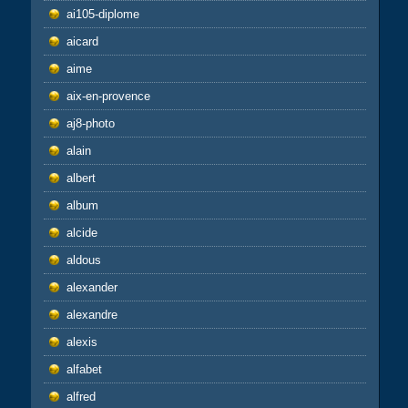
ai105-diplome
aicard
aime
aix-en-provence
aj8-photo
alain
albert
album
alcide
aldous
alexander
alexandre
alexis
alfabet
alfred