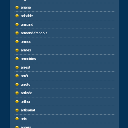
ariana
aristide
armand
armand-francois
armee
armes
armoiries
arrest
arrêt
arrêté
arrivée
arthur
artisanat
arts
arvers