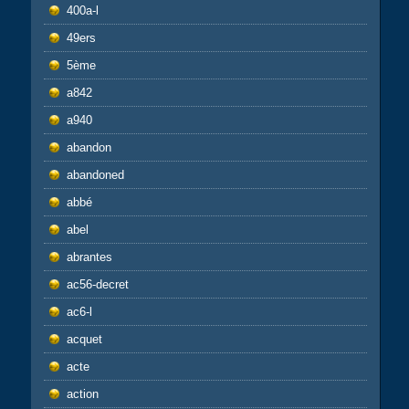
400a-l
49ers
5ème
a842
a940
abandon
abandoned
abbé
abel
abrantes
ac56-decret
ac6-l
acquet
acte
action