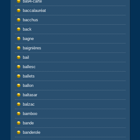
ba94-carte
baccalauréat
bacchus
back
bagne
baignières
bail
ballesc
ballets
ballon
baltasar
balzac
bamboo
bande
banderole