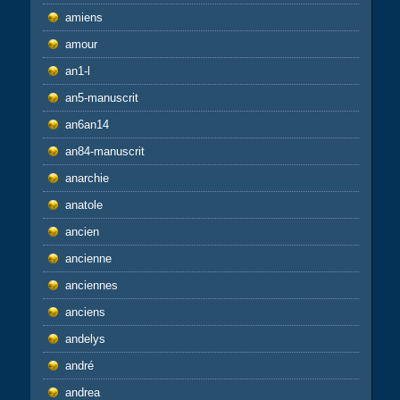
amiens
amour
an1-l
an5-manuscrit
an6an14
an84-manuscrit
anarchie
anatole
ancien
ancienne
anciennes
anciens
andelys
andré
andrea