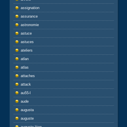
assignation
assurance
astronomie
astuce
astuces
ateliers
atlan
atlas
attaches
attack
au55-l
aude
augusta
auguste
auguste-léon