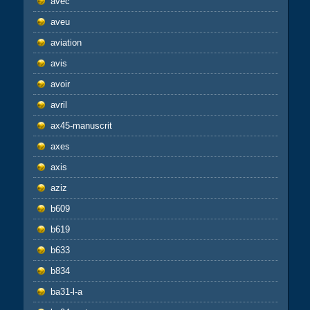
avec
aveu
aviation
avis
avoir
avril
ax45-manuscrit
axes
axis
aziz
b609
b619
b633
b834
ba31-l-a