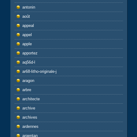
antonin
août
appeal
appel
apple
apportez
aq56d-l
ar68-litho-originale-j
aragon
arbre
architecte
archive
archives
ardennes
argentan