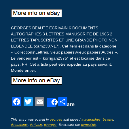
GEORGES BEAUTE ECRIVAIN 6 DOCUMENTS
AUTOGRAPHES 3 LETTRES MANUSCRITE DE 1965 2
LETTRES TAPUSCRITES ET UNE GRANDE PHOTO NON
LEGENDEE (cam2397-17). Cet item est dans la catégorie
« Collections\Lettres, vieux papiers\Vieux papiers\Autres ».
Le vendeur est « korrigan2975″ et est localisé dans ce
pays: FR. Cet article peut être expédié au pays suivant:
Monde entier.
F
T
E
P
Share
a
wi
m
ar
c
tt
ail
ta
This entry was posted in
georges
and tagged
autographes
,
beaute
,
documents
,
écrivain
,
georges
. Bookmark the
permalink
.