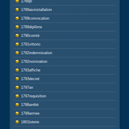
1788jb
1789aixinstallation
1789convocation
1789diplôme
1790comté
1791vittorio
1792indemnisation
1792nomination
1793affiche
1793decret
1797an
1797requisition
1798arrêté
1799armee
1801loterie