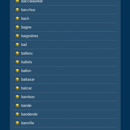
baccalauréat
bacchus
back
bagne
baignières
bail
ballesc
ballets
ballon
baltasar
balzac
bamboo
bande
banderole
banville