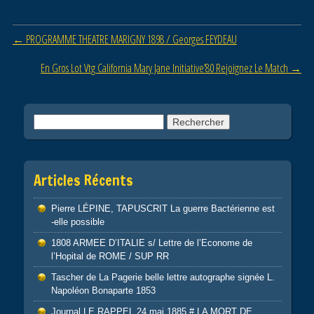
e
er
g
b
er
Post navigation
←
PROGRAMME THEATRE MARIGNY 1898 / Georges FEYDEAU
o
o
En Gros Lot Vtg California Mary Jane Initiative’80 Rejoignez Le Match
→
k
Rechercher :
Articles Récents
Pierre LÉPINE, TAPUSCRIT La guerre Bactérienne est
-elle possible
1808 ARMEE D’ITALIE s/ Lettre de l’Econome de
l’Hopital de ROME / SUP RR
Tascher de La Pagerie belle lettre autographe signée L.
Napoléon Bonaparte 1853
Journal LE RAPPEL 24 mai 1885 # LA MORT DE