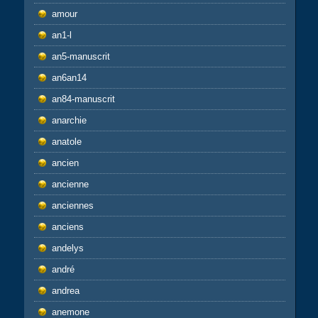
amour
an1-l
an5-manuscrit
an6an14
an84-manuscrit
anarchie
anatole
ancien
ancienne
anciennes
anciens
andelys
andré
andrea
anemone