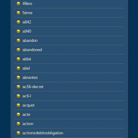
49ers
5ème
a842
a940
abandon
abandoned
abbé
abel
abrantes
ac56-decret
ac6-l
acquet
acte
action
actionsdebitoobligation