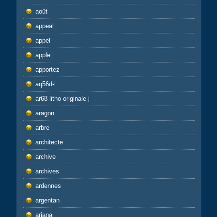
août
appeal
appel
apple
apportez
aq56d-l
ar68-litho-originale-j
aragon
arbre
architecte
archive
archives
ardennes
argentan
ariana