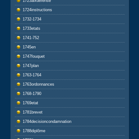
1723aixdefense
1724instructions
1732-1734
1733etats
1741-752
1745en
1747fouquet
1747plan
1763-1764
1763ordonnances
1768-1790
1769etat
1781brevet
1784decisioncondamnation
1788diplôme