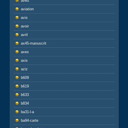
aveu
aviation
avis
avoir
avril
ax45-manuscrit
axes
axis
aziz
b609
b619
b633
b834
ba31-l-a
ba94-carte