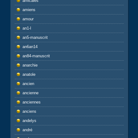
amicales
amiens
amour
an1-l
an5-manuscrit
an6an14
an84-manuscrit
anarchie
anatole
ancien
ancienne
anciennes
anciens
andelys
andré