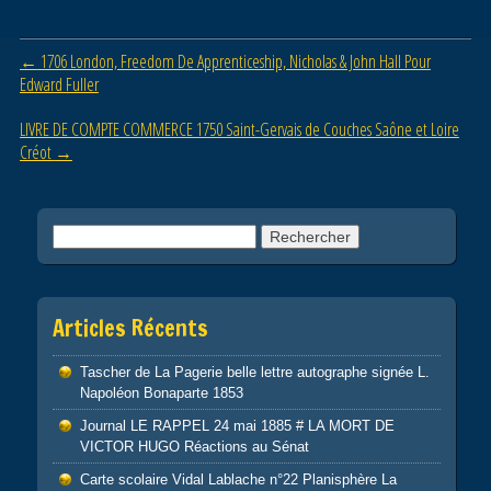
e
er
g
b
er
Post navigation
←
1706 London, Freedom De Apprenticeship, Nicholas & John Hall Pour
o
Edward Fuller
o
LIVRE DE COMPTE COMMERCE 1750 Saint-Gervais de Couches Saône et Loire
k
Créot
→
Rechercher :
Articles Récents
Tascher de La Pagerie belle lettre autographe signée L.
Napoléon Bonaparte 1853
Journal LE RAPPEL 24 mai 1885 # LA MORT DE
VICTOR HUGO Réactions au Sénat
Carte scolaire Vidal Lablache n°22 Planisphère La