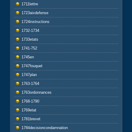
1711lettre
1723aixdefense
1724instructions
1732-1734
1733etats
1741-752
1745en
1747fouquet
1747plan
1763-1764
1763ordonnances
1768-1790
1769etat
1781brevet
1784decisioncondamnation