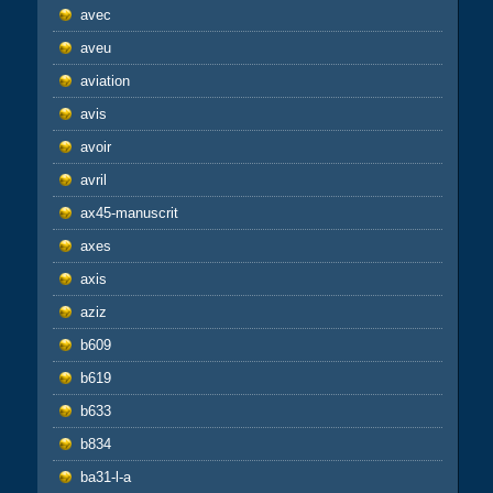
avec
aveu
aviation
avis
avoir
avril
ax45-manuscrit
axes
axis
aziz
b609
b619
b633
b834
ba31-l-a