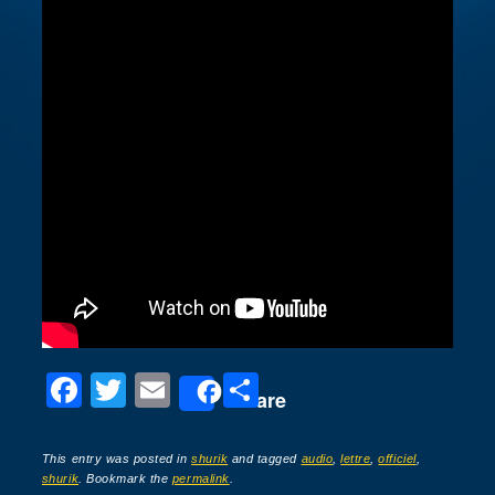
F
T
E
P
Share
a
wi
m
ar
c
tt
ail
ta
This entry was posted in
shurik
and tagged
audio
,
lettre
,
officiel
,
shurik
. Bookmark the
permalink
.