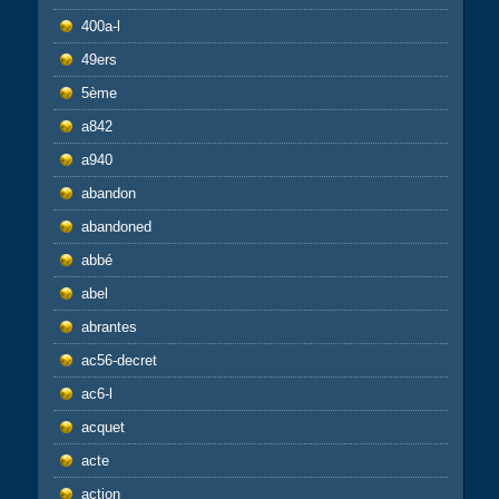
400a-l
49ers
5ème
a842
a940
abandon
abandoned
abbé
abel
abrantes
ac56-decret
ac6-l
acquet
acte
action