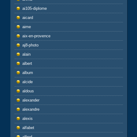
ai105-diplome
aicard
aime
aix-en-provence
aj8-photo
alain
albert
album
alcide
aldous
alexander
alexandre
alexis
alfabet
alfred