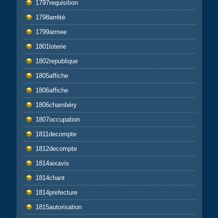
1797requisition
1798arrêté
1799armee
1801loterie
1802republique
1805affiche
1806affiche
1806chambéry
1807occupation
1811decompte
1812decompte
1814aixavis
1814chant
1814prefecture
1815autorisation