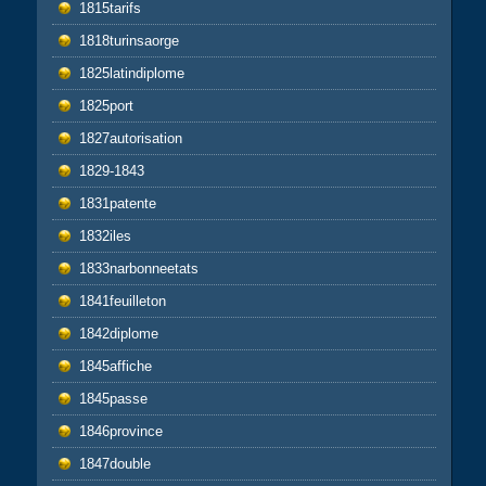
1815tarifs
1818turinsaorge
1825latindiplome
1825port
1827autorisation
1829-1843
1831patente
1832iles
1833narbonneetats
1841feuilleton
1842diplome
1845affiche
1845passe
1846province
1847double