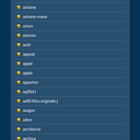
antoine
antoine-marie
anton
antonin
août
appeal
appel
apple
apportez
aq56d-l
ar68-litho-originale-j
aragon
arbre
architecte
archive