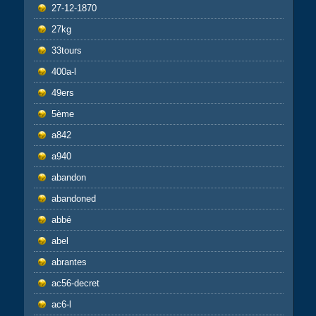
27-12-1870
27kg
33tours
400a-l
49ers
5ème
a842
a940
abandon
abandoned
abbé
abel
abrantes
ac56-decret
ac6-l