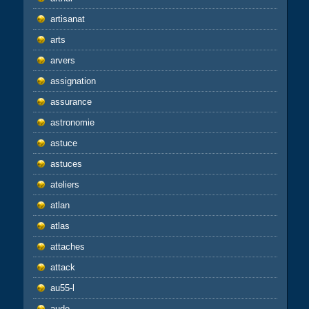
artisanat
arts
arvers
assignation
assurance
astronomie
astuce
astuces
ateliers
atlan
atlas
attaches
attack
au55-l
aude