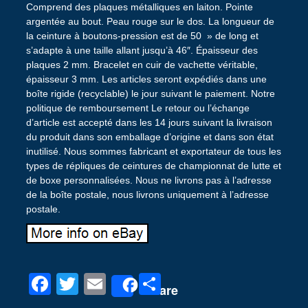
Comprend des plaques métalliques en laiton. Pointe
argentée au bout. Peau rouge sur le dos. La longueur de
la ceinture à boutons-pression est de 50 » de long et
s’adapte à une taille allant jusqu’à 46″. Épaisseur des
plaques 2 mm. Bracelet en cuir de vachette véritable,
épaisseur 3 mm. Les articles seront expédiés dans une
boîte rigide (recyclable) le jour suivant le paiement. Notre
politique de remboursement Le retour ou l’échange
d’article est accepté dans les 14 jours suivant la livraison
du produit dans son emballage d’origine et dans son état
inutilisé. Nous sommes fabricant et exportateur de tous les
types de répliques de ceintures de championnat de lutte et
de boxe personnalisées. Nous ne livrons pas à l’adresse
de la boîte postale, nous livrons uniquement à l’adresse
postale.
F
T
E
P
Share
a
wi
m
ar