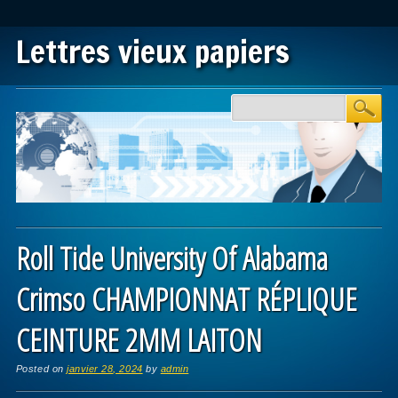
Lettres vieux papiers
Main menu
Skip to content
Roll Tide University Of Alabama
Crimso CHAMPIONNAT RÉPLIQUE
CEINTURE 2MM LAITON
Posted on
janvier 28, 2024
by
admin