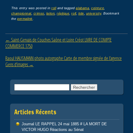
c
tt
ail
ta
This entry was posted in
roll
and tagged
alabama
,
ceinture
,
championnat
,
crimso
,
laiton
,
réplique
,
roll
,
tide
,
university
. Bookmark
e
er
g
the
permalink
.
b
er
o
Post navigation
←
Saint-Gervais de Couches Saône et Loire Créot LIVRE DE COMPTE
o
COMMERCE 1750
k
Raoul HAUSMANN photo autographe Carte de membre signée de l’agence
Gens d’images
→
Rechercher :
Articles Récents
Journal LE RAPPEL 24 mai 1885 # LA MORT DE
VICTOR HUGO Réactions au Sénat