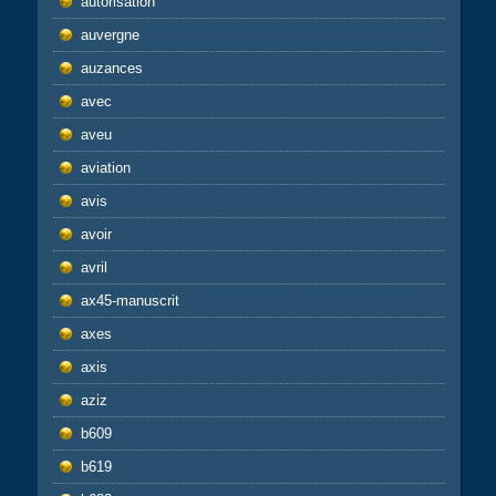
autorisation
auvergne
auzances
avec
aveu
aviation
avis
avoir
avril
ax45-manuscrit
axes
axis
aziz
b609
b619