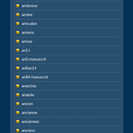
ambroise
amère
amicales
amiens
amour
an1-l
an5-manuscrit
an6an14
an84-manuscrit
anarchie
anatole
ancien
ancienne
anciennes
anciens