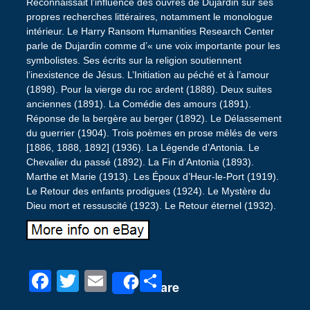
Reconnaissait l’influence des ouvres de Dujardin sur ses
propres recherches littéraires, notamment le monologue
intérieur. Le Harry Ransom Humanities Research Center
parle de Dujardin comme d’« une voix importante pour les
symbolistes. Ses écrits sur la religion soutiennent
l’inexistence de Jésus. L’Initiation au péché et à l’amour
(1898). Pour la vierge du roc ardent (1888). Deux suites
anciennes (1891). La Comédie des amours (1891).
Réponse de la bergère au berger (1892). Le Délassement
du guerrier (1904). Trois poèmes en prose mêlés de vers
[1886, 1888, 1892] (1936). La Légende d’Antonia. Le
Chevalier du passé (1892). La Fin d’Antonia (1893).
Marthe et Marie (1913). Les Époux d’Heur-le-Port (1919).
Le Retour des enfants prodigues (1924). Le Mystère du
Dieu mort et ressuscité (1923). Le Retour éternel (1932).
F
T
E
P
Share
a
wi
m
ar