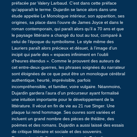
préfacée par Valery Larbaud. C’est dans cette préface
qu’apparaît le terme. Dujardin se lance alors dans une
étude appelée Le Monologue intérieur, son apparition, ses
origines, sa place dans l’ouvre de James Joyce et dans le
roman contemporain, qui paraît alors qu’il a 70 ans et que
le paysage littéraire a changé du tout au tout, comparé à
celui de l’époque du symbolisme. Le style même des
Lauriers paraît alors précieux et désuet, à l’image d’un
incipit qui parle des « espaces infiniment en l’oubli
d’heures étendus ». Comme le prouvent des auteurs de
cet entre-deux-guerres, les phrases soignées du narrateur
sont éloignées de ce que peut être un monologue cérébral
authentique, heurté, imprévisible, parfois
incompréhensible, et familier, voire vulgaire. Néanmoins,
Dujardin gardera l’aura d’un précurseur ayant formalisé
une intuition importante pour le développement de la
littérature. Il vécut en fin de vie au 21 rue Singer. Une
plaque lui rend hommage. Ses ouvres sont variées et
incluent un grand nombre des pièces de théâtre, des
poèmes et des romans. Dujardin a aussi laissé des essais
de critique littéraire et sociale et des souvenirs.