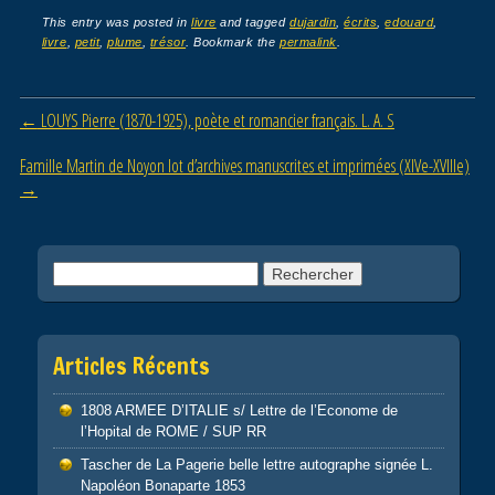
c
tt
ail
ta
This entry was posted in
livre
and tagged
dujardin
,
écrits
,
edouard
,
livre
,
petit
,
plume
,
trésor
. Bookmark the
permalink
.
e
er
g
b
er
Post navigation
←
LOUYS Pierre (1870-1925), poète et romancier français. L. A. S
o
o
Famille Martin de Noyon lot d’archives manuscrites et imprimées (XIVe-XVIIIe)
→
k
Rechercher :
Articles Récents
1808 ARMEE D’ITALIE s/ Lettre de l’Econome de
l’Hopital de ROME / SUP RR
Tascher de La Pagerie belle lettre autographe signée L.
Napoléon Bonaparte 1853