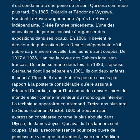
il est condamné à une peine de prison. Qui sera commuée
plus tard. En 1885, Dujardin et Téodor de Wyzewa.
Fondent la Revue wagnérienne. Après La Revue
indépendante. Créée l’année précédente. L’une des
innovations du journal consiste à organiser des
expositions dans ses locaux. En 1886, il devient le
directeur de publication de la Revue indépendante où il
publie sa première nouvelle, Les lauriers sont coupés. De
1917 à 1928, il anime la revue des Cahiers idéalistes
français. Dujardin se marie deux fois. En 1893, il épouse
Germaine dont il se sépare en 1901. Ils ont deux enfants.
Il meurt à l’âge de 87 ans. Eut très peu de succès par
rapport à la postérité considérable qu’elle assura à
Édouard Dujardin, aujourd’hui connu des universitaires du
monde entier comme l’inventeur du monologue intérieur.
La technique apparaîtra en allemand. Treize ans plus tard
Le Sous lieutenant Gustel. 1900 et trouvera son
expression considérée comme la plus aboutie dans
Ulysse, de James Joyce. Qui avait lu Les lauriers sont
coupés. Mais la reconnaissance pour cette ouvre de
jeunesse ne vient que tardivement, avec une réédition