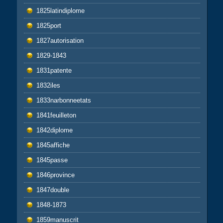
1825latindiplome
1825port
1827autorisation
1829-1843
1831patente
1832iles
1833narbonneetats
1841feuilleton
1842diplome
1845affiche
1845passe
1846province
1847double
1848-1873
1859manuscrit