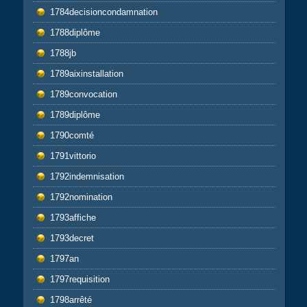
1784decisioncondamnation
1788diplôme
1788jb
1789aixinstallation
1789convocation
1789diplôme
1790comté
1791vittorio
1792indemnisation
1792nomination
1793affiche
1793decret
1797an
1797requisition
1798arrêté