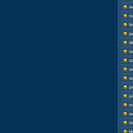
av
m
fé
ja
d
n
oc
s
ao
ju
ju
m
av
m
fé