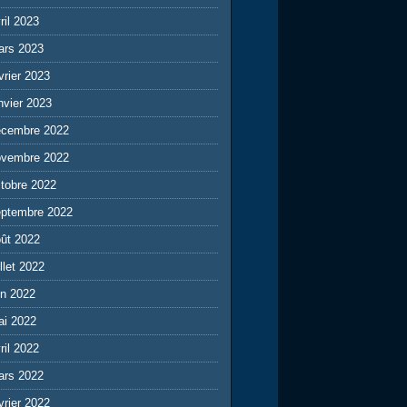
ril 2023
ars 2023
vrier 2023
nvier 2023
écembre 2022
ovembre 2022
tobre 2022
eptembre 2022
ût 2022
illet 2022
in 2022
ai 2022
ril 2022
ars 2022
vrier 2022