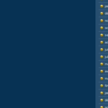
ja
d
n
oc
s
ao
ju
ju
m
av
m
fé
ja
d
n