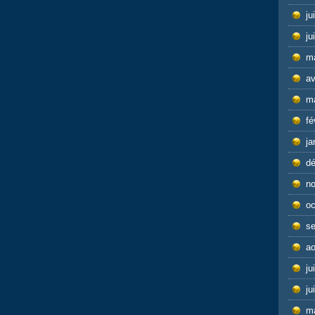
ju
ju
m
av
m
fé
ja
d
n
oc
s
ao
ju
ju
m