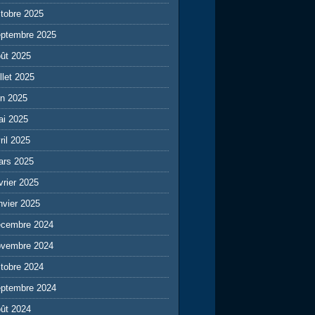
tobre 2025
eptembre 2025
ût 2025
illet 2025
in 2025
ai 2025
ril 2025
ars 2025
vrier 2025
nvier 2025
écembre 2024
ovembre 2024
tobre 2024
eptembre 2024
ût 2024