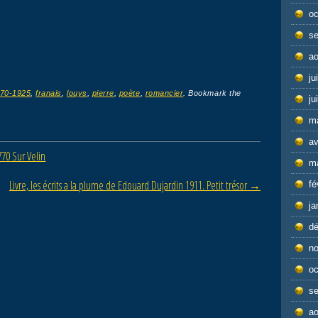
oc
s
ao
ju
70-1925
,
franais
,
louys
,
pierre
,
poète
,
romancier
. Bookmark the
ju
m
av
770 Sur Velin
m
Livre, les écrits a la plume de Edouard Dujardin 1911. Petit trésor
→
fé
ja
d
n
oc
s
ao