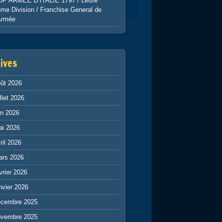
UP ARMEE D’ITALIE 1797 / Lettre
me Division / Franchise General de
Armée
ives
ût 2026
illet 2026
in 2026
ai 2026
ril 2026
ars 2026
vrier 2026
nvier 2026
écembre 2025
ovembre 2025