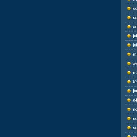
oc
s
ao
ju
ju
m
av
m
fé
ja
d
n
oc
s
ao