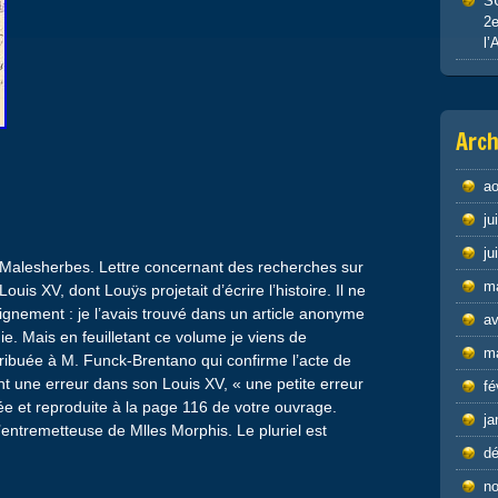
S
2e
l’
Arch
ao
ju
ju
 Malesherbes. Lettre concernant des recherches sur
m
is XV, dont Louÿs projetait d’écrire l’histoire. Il ne
eignement : je l’avais trouvé dans un article anonyme
av
e. Mais en feuilletant ce volume je viens de
m
ttribuée à M. Funck-Brentano qui confirme l’acte de
nt une erreur dans son Louis XV, « une petite erreur
fé
rée et reproduite à la page 116 de votre ouvrage.
ja
l’entremetteuse de Mlles Morphis. Le pluriel est
d
n