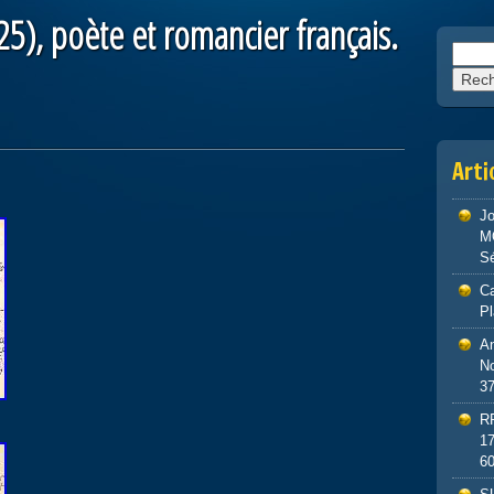
5), poète et romancier français.
Reche
Arti
J
M
S
Ca
P
An
No
3
R
1
6