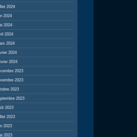
illet 2024
in 2024
ai 2024
ril 2024
ars 2024
vrier 2024
nvier 2024
écembre 2023
ovembre 2023
tobre 2023
eptembre 2023
ût 2023
illet 2023
in 2023
ai 2023