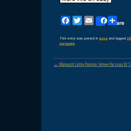
F
T
E
P
Share
a
wi
m
ar
c
tt
ail
ta
This entry was posted in
louys
and tagged
18
permalink
.
e
er
g
b
er
Post navigation
←
Manuscrit Lettre Patente Signee Par Louis XV 1
o
o
k