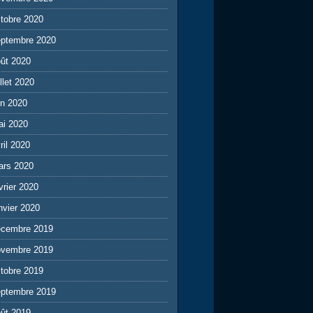
tobre 2020
eptembre 2020
ût 2020
illet 2020
in 2020
ai 2020
ril 2020
ars 2020
vrier 2020
nvier 2020
écembre 2019
ovembre 2019
tobre 2019
eptembre 2019
ût 2019