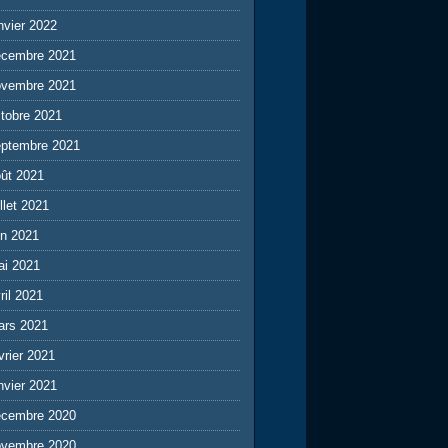
nvier 2022
écembre 2021
ovembre 2021
tobre 2021
eptembre 2021
ût 2021
illet 2021
in 2021
ai 2021
ril 2021
ars 2021
vrier 2021
nvier 2021
écembre 2020
ovembre 2020