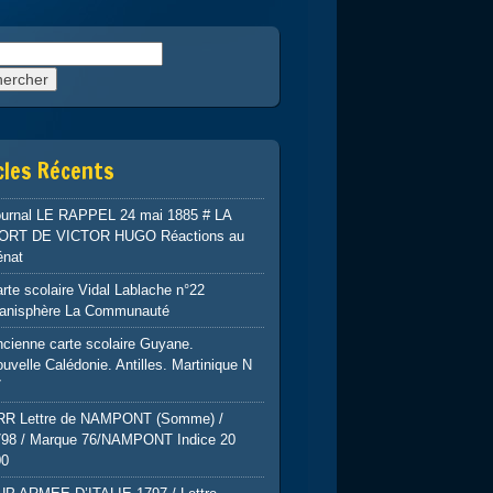
rcher :
cles Récents
ournal LE RAPPEL 24 mai 1885 # LA
ORT DE VICTOR HUGO Réactions au
énat
rte scolaire Vidal Lablache n°22
lanisphère La Communauté
cienne carte scolaire Guyane.
uvelle Calédonie. Antilles. Martinique N
7
RR Lettre de NAMPONT (Somme) /
798 / Marque 76/NAMPONT Indice 20
00