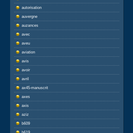
autorisation
auvergne
auzances
avec
aveu
aviation
avis
avoir
avril
ax45-manuscrit
axes
axis
aziz
b609
b619