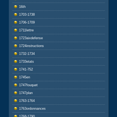
16th
1703-1738
1706-1709
1711lettre
1723aixdefense
1724instructions
1732-1734
1733etats
1741-752
1745en
1747fouquet
1747plan
1763-1764
1763ordonnances
1768-1790