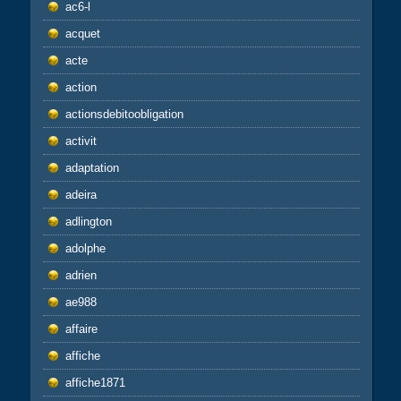
ac6-l
acquet
acte
action
actionsdebitoobligation
activit
adaptation
adeira
adlington
adolphe
adrien
ae988
affaire
affiche
affiche1871