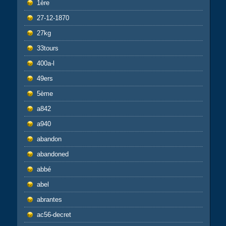
1ère
27-12-1870
27kg
33tours
400a-l
49ers
5ème
a842
a940
abandon
abandoned
abbé
abel
abrantes
ac56-decret