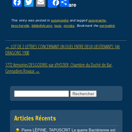
F
T
E
P
Share
a
wi
m
ar
c
tt
ail
ta
This entry was posted in
autographe
and tagged
autographe
,
bescherelle
,
bibliothécaire
,
louis
,
nicolas
. Bookmark the
permalink
.
e
er
g
b
er
Post navigation
←
LOT DE 2 LETTRES CONCERNANT UN DUEL ENTRE DEUX LIEUTENANTS 14è
o
DRAGONS 1908
o
1772 Armoiries DESGODINS par d’HOZIER, Chambre du Duché de Bar,
k
Grenadiers Royaux
→
Rechercher :
Articles Récents
Pierre LÉPINE, TAPUSCRIT La guerre Bactérienne est