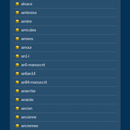
alsace
ambroise
amère
amicales
amiens
amour
an1-l
an5-manuscrit
an6an14
an84-manuscrit
anarchie
anatole
ancien
ancienne
anciennes