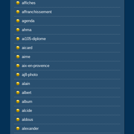
affiches
affranchissement
agenda
ahma
ai105-diplome
aicard
aime
aix-en-provence
aj8-photo
alain
albert
album
alcide
aldous
alexander