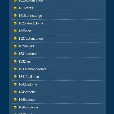
1815autorisation
1815tarifs
1818turinsaorge
1825latindiplome
1825port
1827autorisation
1829-1843
1831patente
1832iles
1833narbonneetats
1841feuilleton
1842diplome
1845affiche
1845passe
1846province