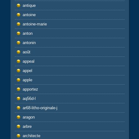
antique
antoine
antoine-marie
anton
antonin
août
appeal
appel
apple
apportez
aq56d-l
ar68-litho-originale-j
aragon
arbre
architecte