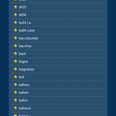
b633
b834
ba31-l-a
ba94-carte
baccalauréat
bacchus
back
bagne
baignières
bail
ballesc
ballets
ballon
baltasar
balzac