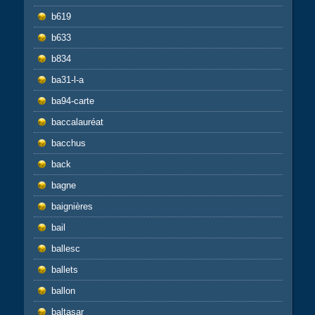
b619
b633
b834
ba31-l-a
ba94-carte
baccalauréat
bacchus
back
bagne
baignières
bail
ballesc
ballets
ballon
baltasar