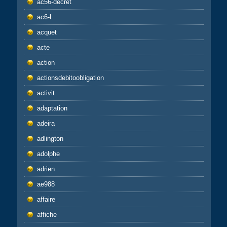
ac56-decret
ac6-l
acquet
acte
action
actionsdebitoobligation
activit
adaptation
adeira
adlington
adolphe
adrien
ae988
affaire
affiche