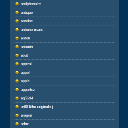
antiphonaire
antique
antoine
antoine-marie
anton
antonin
août
appeal
appel
apple
apportez
aq56d-l
ar68-litho-originale-j
aragon
arbre