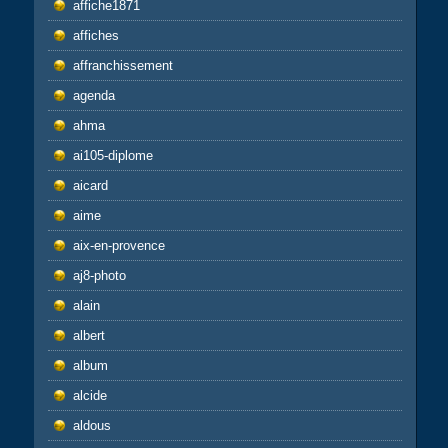
affiche1871
affiches
affranchissement
agenda
ahma
ai105-diplome
aicard
aime
aix-en-provence
aj8-photo
alain
albert
album
alcide
aldous