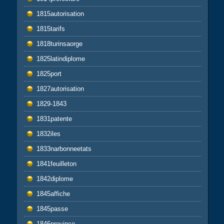
1815autorisation
1815tarifs
1818turinsaorge
1825latindiplome
1825port
1827autorisation
1829-1843
1831patente
1832iles
1833narbonneetats
1841feuilleton
1842diplome
1845affiche
1845passe
1846province