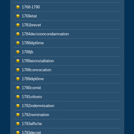
1768-1790
1769etat
1781brevet
1784decisioncondamnation
1788diplôme
1788jb
1789aixinstallation
1789convocation
1789diplôme
1790comté
1791vittorio
1792indemnisation
1792nomination
1793affiche
1793decret