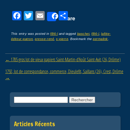
F
T
E
P
Share
a
wi
m
ar
c
tt
ail
ta
This entry was posted in
fl96-l
and tagged
baschet
,
fl96-l
,
lafitte-
éditeur-patron
,
presse-rené
,
s-pierre
. Bookmark the
permalink
.
e
er
g
b
er
Post navigation
←
1785 gros lot de vieux papiers Saint-Martin-d’Août Saint-Avit (26, Drôme)
o
o
1792, lot de correspondance, commerce, Dieulefit, Saillans (26), Crest, Drôme
→
k
Rechercher :
Articles Récents