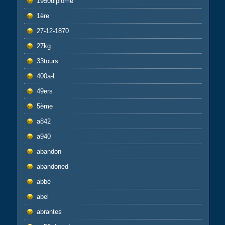
1950diplôme
1ère
27-12-1870
27kg
33tours
400a-l
49ers
5ème
a842
a940
abandon
abandoned
abbé
abel
abrantes