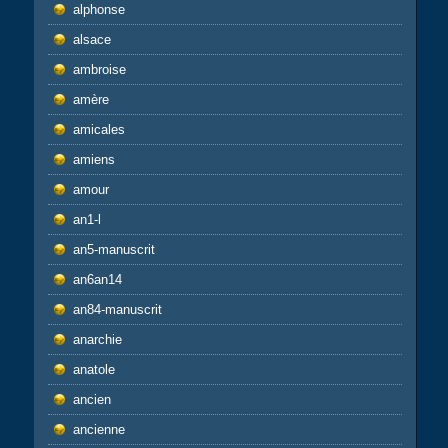
alphonse
alsace
ambroise
amère
amicales
amiens
amour
an1-l
an5-manuscrit
an6an14
an84-manuscrit
anarchie
anatole
ancien
ancienne