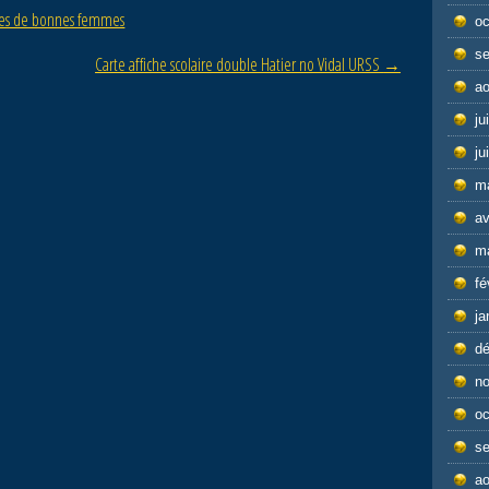
des de bonnes femmes
oc
s
Carte affiche scolaire double Hatier no Vidal URSS
→
ao
ju
ju
m
av
m
fé
ja
d
n
oc
s
ao