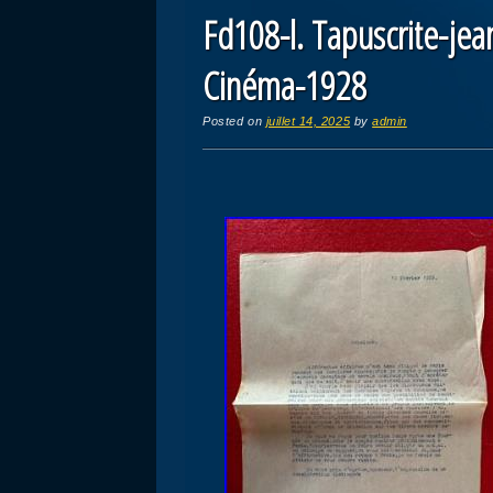
Fd108-l. Tapuscrite-je
Cinéma-1928
Posted on
juillet 14, 2025
by
admin