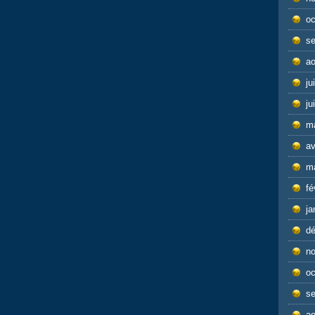
oc
s
ao
ju
ju
m
av
m
fé
ja
d
n
oc
s
ao