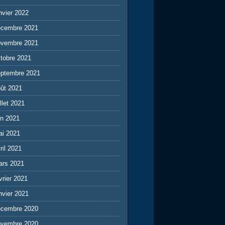
nvier 2022
écembre 2021
ovembre 2021
tobre 2021
eptembre 2021
ût 2021
illet 2021
in 2021
ai 2021
ril 2021
ars 2021
vrier 2021
nvier 2021
écembre 2020
ovembre 2020