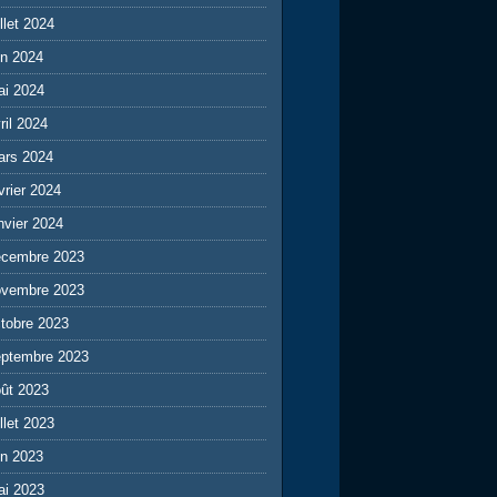
illet 2024
in 2024
ai 2024
ril 2024
ars 2024
vrier 2024
nvier 2024
écembre 2023
ovembre 2023
tobre 2023
eptembre 2023
ût 2023
illet 2023
in 2023
ai 2023