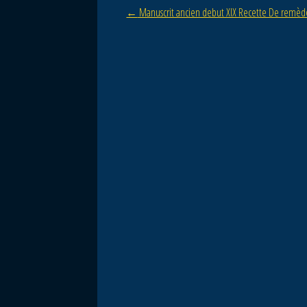
Post navigation
←
Manuscrit ancien debut XIX Recette De remè
o
o
k