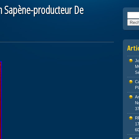
an Sapène-producteur De
Reche
Arti
J
M
S
Ca
P
An
No
3
R
1
6