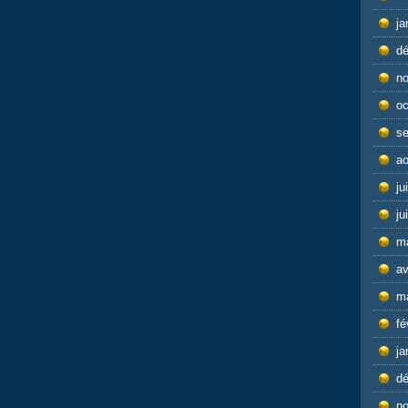
ja
d
n
oc
s
ao
ju
ju
m
av
m
fé
ja
d
n