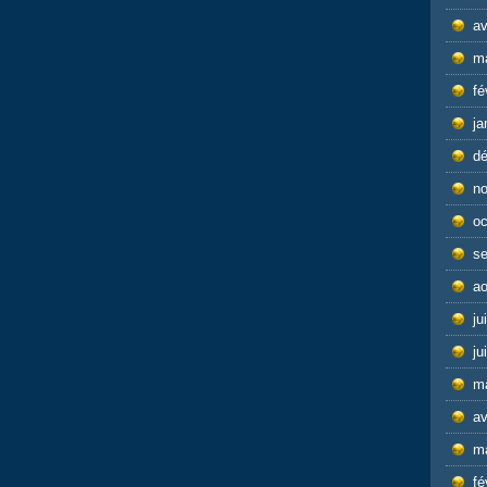
av
m
fé
ja
d
n
oc
s
ao
ju
ju
m
av
m
fé