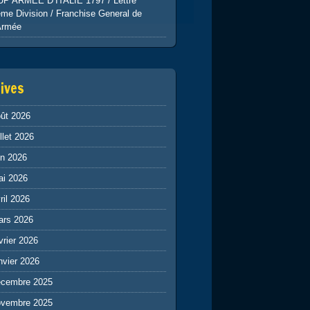
UP ARMEE D’ITALIE 1797 / Lettre
me Division / Franchise General de
Armée
ives
ût 2026
illet 2026
in 2026
ai 2026
ril 2026
ars 2026
vrier 2026
nvier 2026
écembre 2025
ovembre 2025