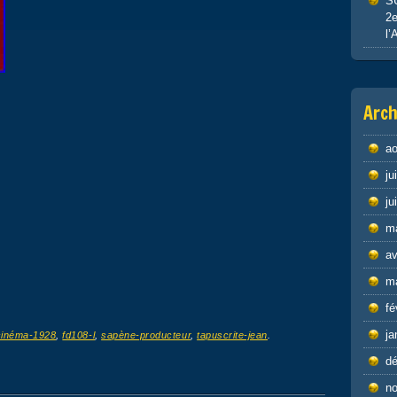
S
2e
l’
Arch
ao
ju
ju
m
av
m
fé
ja
cinéma-1928
,
fd108-l
,
sapène-producteur
,
tapuscrite-jean
.
d
n