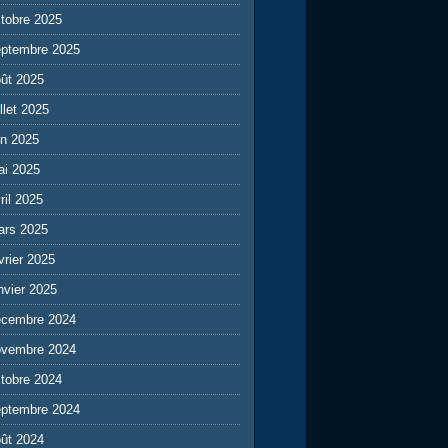
tobre 2025
eptembre 2025
ût 2025
illet 2025
in 2025
ai 2025
ril 2025
ars 2025
vrier 2025
nvier 2025
écembre 2024
ovembre 2024
tobre 2024
eptembre 2024
ût 2024