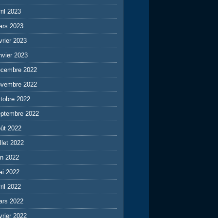
ril 2023
ars 2023
vrier 2023
nvier 2023
écembre 2022
ovembre 2022
tobre 2022
eptembre 2022
ût 2022
illet 2022
in 2022
ai 2022
ril 2022
ars 2022
vrier 2022