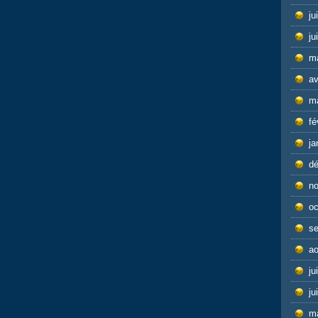
ju
ju
m
av
m
fé
ja
d
n
oc
s
ao
ju
ju
m