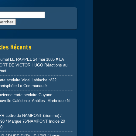
rcher :
cles Récents
ournal LE RAPPEL 24 mai 1885 # LA
ORT DE VICTOR HUGO Réactions au
énat
rte scolaire Vidal Lablache n°22
lanisphère La Communauté
cienne carte scolaire Guyane.
uvelle Calédonie. Antilles. Martinique N
7
RR Lettre de NAMPONT (Somme) /
798 / Marque 76/NAMPONT Indice 20
00