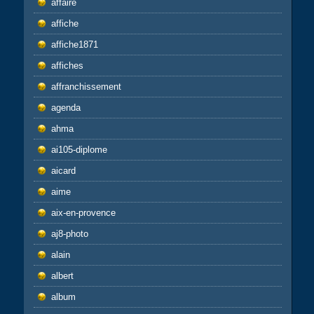
affaire
affiche
affiche1871
affiches
affranchissement
agenda
ahma
ai105-diplome
aicard
aime
aix-en-provence
aj8-photo
alain
albert
album