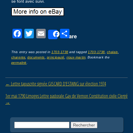
se font avec suivi.
F
T
E
P
Share
a
wi
m
ar
c
tt
ail
ta
This entry was posted in
1703-1738
and tagged
1703-1738
,
chalais
,
charente
,
documents
,
principauté
,
rioux-martin
. Bookmark the
e
er
g
permalink
.
b
er
o
Post navigation
←
Lettre tapuscrite signée GISCARD D’ESTAING sur élection 1974
o
1er mai 1790 Limoges Lettre pastorale Gay de Vernon Constitution civile Clergé
k
→
Rechercher :