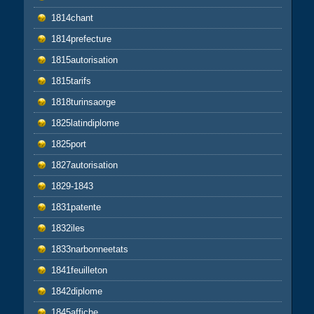
1814chant
1814prefecture
1815autorisation
1815tarifs
1818turinsaorge
1825latindiplome
1825port
1827autorisation
1829-1843
1831patente
1832iles
1833narbonneetats
1841feuilleton
1842diplome
1845affiche