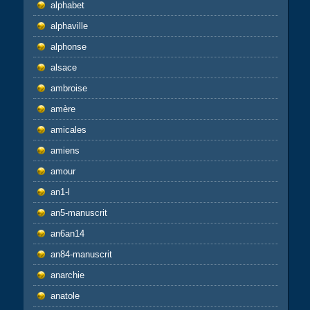
alphabet
alphaville
alphonse
alsace
ambroise
amère
amicales
amiens
amour
an1-l
an5-manuscrit
an6an14
an84-manuscrit
anarchie
anatole