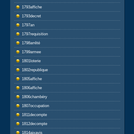
1793affiche
1793decret
1797an
1797requisition
1798arrêté
1799armee
1801loterie
1802republique
1805affiche
1806affiche
1806chambéry
1807occupation
1811decompte
1812decompte
1814aixavis