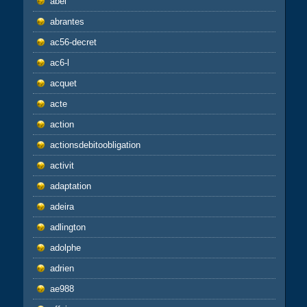
abel
abrantes
ac56-decret
ac6-l
acquet
acte
action
actionsdebitoobligation
activit
adaptation
adeira
adlington
adolphe
adrien
ae988