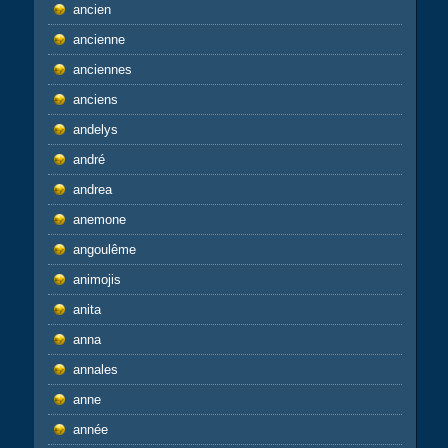
ancien
ancienne
anciennes
anciens
andelys
andré
andrea
anemone
angoulême
animojis
anita
anna
annales
anne
année