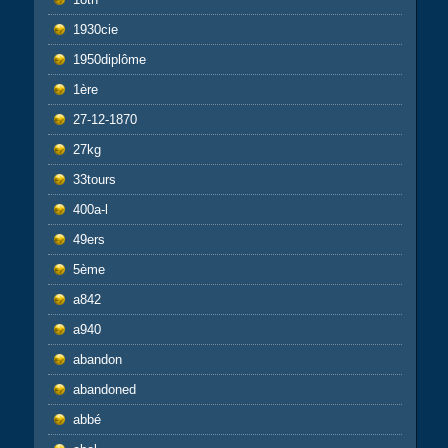
1930cie
1950diplôme
1ère
27-12-1870
27kg
33tours
400a-l
49ers
5ème
a842
a940
abandon
abandoned
abbé