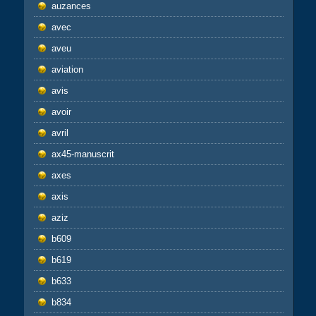
auzances
avec
aveu
aviation
avis
avoir
avril
ax45-manuscrit
axes
axis
aziz
b609
b619
b633
b834