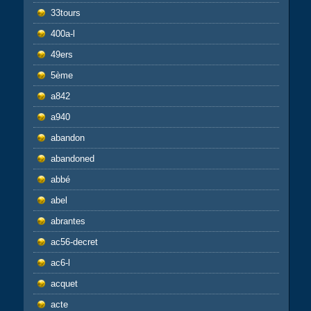
33tours
400a-l
49ers
5ème
a842
a940
abandon
abandoned
abbé
abel
abrantes
ac56-decret
ac6-l
acquet
acte