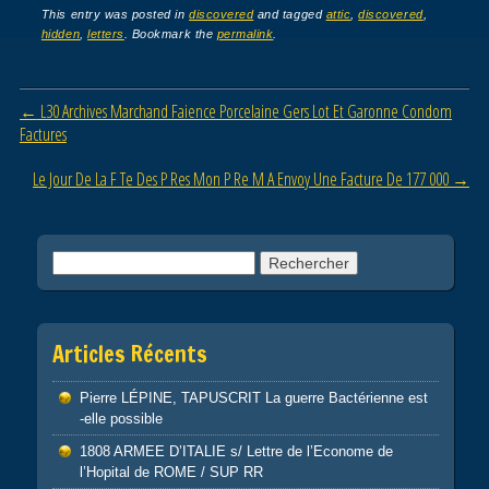
c
tt
ail
ta
This entry was posted in
discovered
and tagged
attic
,
discovered
,
hidden
,
letters
. Bookmark the
permalink
.
e
er
g
b
er
Post navigation
←
L30 Archives Marchand Faience Porcelaine Gers Lot Et Garonne Condom
o
Factures
o
Le Jour De La F Te Des P Res Mon P Re M A Envoy Une Facture De 177 000
→
k
Rechercher :
Articles Récents
Pierre LÉPINE, TAPUSCRIT La guerre Bactérienne est
-elle possible
1808 ARMEE D’ITALIE s/ Lettre de l’Econome de
l’Hopital de ROME / SUP RR