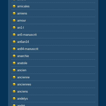
amicales
amiens
amour
an1-l
an5-manuscrit
an6an14
an84-manuscrit
anarchie
anatole
ancien
ancienne
anciennes
anciens
andelys
andré