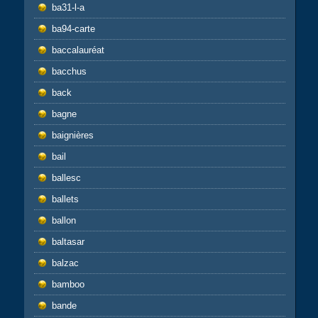
ba31-l-a
ba94-carte
baccalauréat
bacchus
back
bagne
baignières
bail
ballesc
ballets
ballon
baltasar
balzac
bamboo
bande