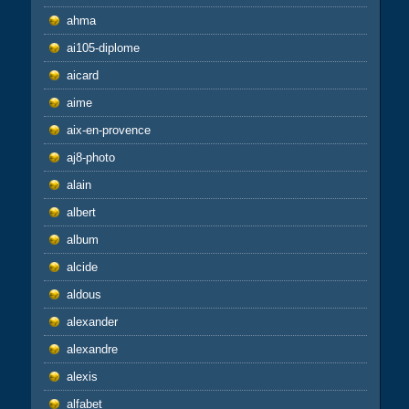
ahma
ai105-diplome
aicard
aime
aix-en-provence
aj8-photo
alain
albert
album
alcide
aldous
alexander
alexandre
alexis
alfabet