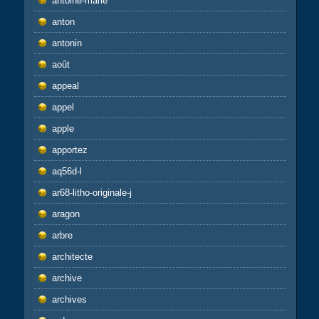
antoine-marie
anton
antonin
août
appeal
appel
apple
apportez
aq56d-l
ar68-litho-originale-j
aragon
arbre
architecte
archive
archives