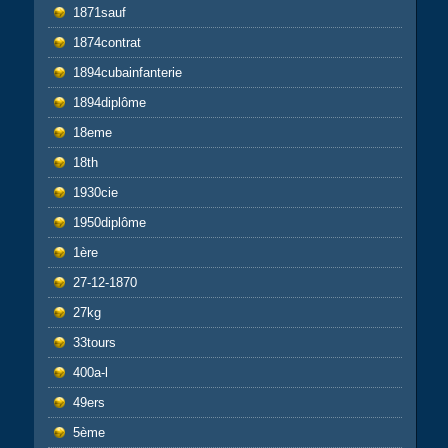
1871sauf
1874contrat
1894cubainfanterie
1894diplôme
18eme
18th
1930cie
1950diplôme
1ère
27-12-1870
27kg
33tours
400a-l
49ers
5ème