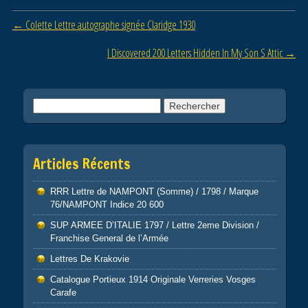
o
Post navigation
←
Colette Lettre autographe signée Claridge 1930
o
I Discovered 200 Letters Hidden In My Son S Attic
→
k
Rechercher :
Articles Récents
RRR Lettre de NAMPONT (Somme) / 1798 / Marque
76/NAMPONT Indice 20 600
SUP ARMEE D’ITALIE 1797 / Lettre 2eme Division /
Franchise General de l’Armée
Lettres De Krakovie
Catalogue Portieux 1914 Originale Verreries Vosges
Carafe