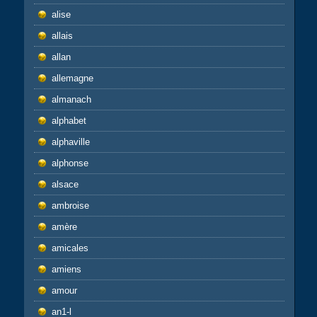
alise
allais
allan
allemagne
almanach
alphabet
alphaville
alphonse
alsace
ambroise
amère
amicales
amiens
amour
an1-l