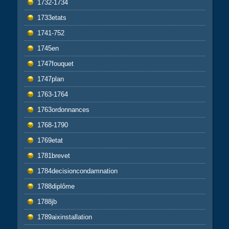
1732-1734
1733etats
1741-752
1745en
1747fouquet
1747plan
1763-1764
1763ordonnances
1768-1790
1769etat
1781brevet
1784decisioncondamnation
1788diplôme
1788jb
1789aixinstallation