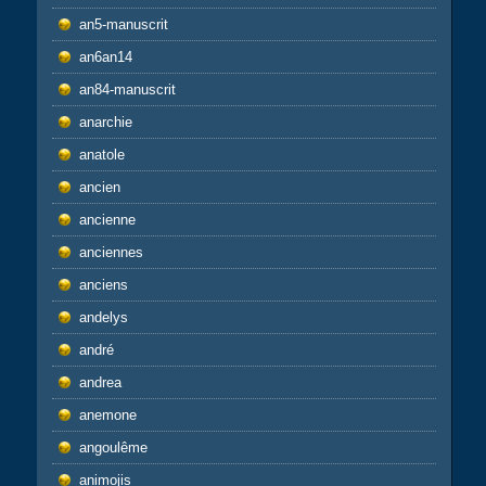
an5-manuscrit
an6an14
an84-manuscrit
anarchie
anatole
ancien
ancienne
anciennes
anciens
andelys
andré
andrea
anemone
angoulême
animojis