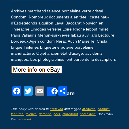
Archives marchand faience porcelaine verre cristal
Condom. Nombreux documents à en tête : castelnau-
d’Estrétefonds aiguillon Laval Baccarat Nouvion en
Thiérache Limoges verrerie Loire Rhône lebouf millet
Paris Vallauris Mehun-sur-Yèvre labau auvillars Lectoure
Bordeaux Agen condom Nérac Auch Marseille. Cristal
brique Tuileries briqueterie poterie porcelaine
manufacture. Objet ancien état d’usage, accidents,
manques. Les photographies font partie de la description.
F
T
E
P
Share
a
wi
m
ar
c
tt
ail
ta
This entry was posted in
archives
and tagged
archives
,
condom
,
factures
,
faience
,
garonne
,
gers
,
marchand
,
porcelaine
. Bookmark
e
er
g
the
permalink
.
b
er