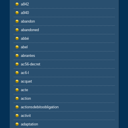
a842
a940
abandon
abandoned
abbé
abel
abrantes
ac56-decret
ac6-l
acquet
acte
action
actionsdebitoobligation
activit
adaptation