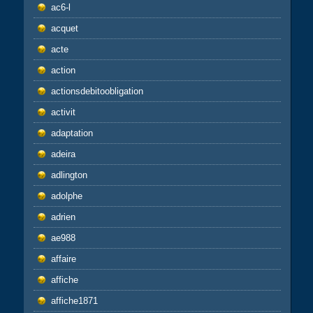
ac6-l
acquet
acte
action
actionsdebitoobligation
activit
adaptation
adeira
adlington
adolphe
adrien
ae988
affaire
affiche
affiche1871