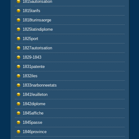
1815autorisation
1815tarifs
1818turinsaorge
1825latindiplome
1825port
1827autorisation
1829-1843
1831patente
1832iles
1833narbonneetats
1841feuilleton
1842diplome
1845affiche
1845passe
1846province