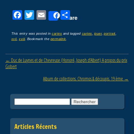
F
T
E
P
Share
a
wi
m
ar
c
tt
ail
ta
This entry was posted in
cartes
and tagged
cartes
,
jouer
,
portrait
,
xvii
,
xviii
. Bookmark the
permalink
.
e
er
g
b
er
Post navigation
←
Duc de Luynes et de Chevreuse (Honoré, Joseph d’Albert) A propos du prix
o
Gobert
o
Album de collections. Chromos & découpis. 19 ème
→
k
Rechercher :
Articles Récents