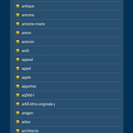
antique
antoine
antoine-marie
anton
antonin
août
appeal
appel
apple
apportez
aq56d-l
ar68-litho-originale-j
aragon
arbre
architecte