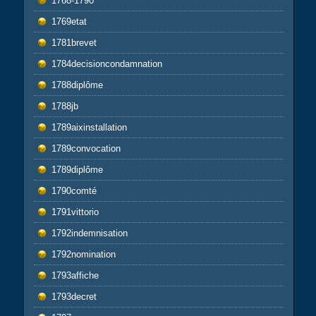
1768-1790
1769etat
1781brevet
1784decisioncondamnation
1788diplôme
1788jb
1789aixinstallation
1789convocation
1789diplôme
1790comté
1791vittorio
1792indemnisation
1792nomination
1793affiche
1793decret