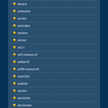
alsace
ambroise
amère
amicales
amiens
amour
an1-l
an5-manuscrit
an6an14
an84-manuscrit
anarchie
anatole
ancien
ancienne
anciennes