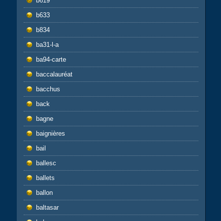
b619
b633
b834
ba31-l-a
ba94-carte
baccalauréat
bacchus
back
bagne
baignières
bail
ballesc
ballets
ballon
baltasar