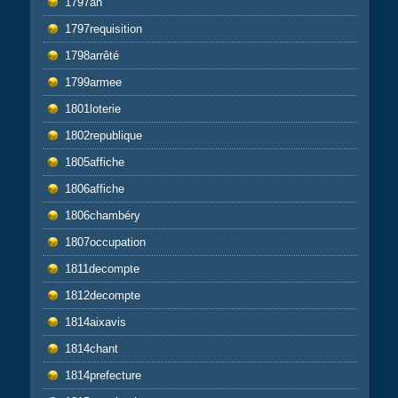
1797an
1797requisition
1798arrêté
1799armee
1801loterie
1802republique
1805affiche
1806affiche
1806chambéry
1807occupation
1811decompte
1812decompte
1814aixavis
1814chant
1814prefecture