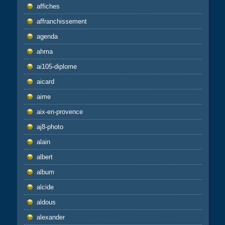
affiches
affranchissement
agenda
ahma
ai105-diplome
aicard
aime
aix-en-provence
aj8-photo
alain
albert
album
alcide
aldous
alexander