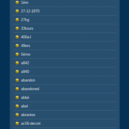
1ère
27-12-1870
27kg
33tours
400a-l
49ers
5ème
a842
a940
abandon
abandoned
abbé
abel
abrantes
ac56-decret