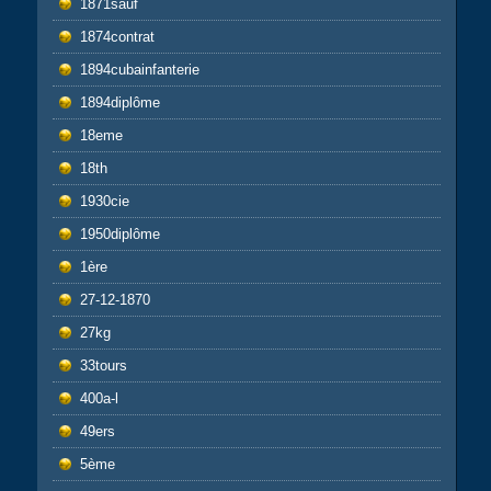
1871sauf
1874contrat
1894cubainfanterie
1894diplôme
18eme
18th
1930cie
1950diplôme
1ère
27-12-1870
27kg
33tours
400a-l
49ers
5ème