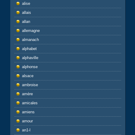
alise
allais
allan
allemagne
almanach
alphabet
alphaville
alphonse
alsace
ambroise
amère
amicales
amiens
amour
an1-l