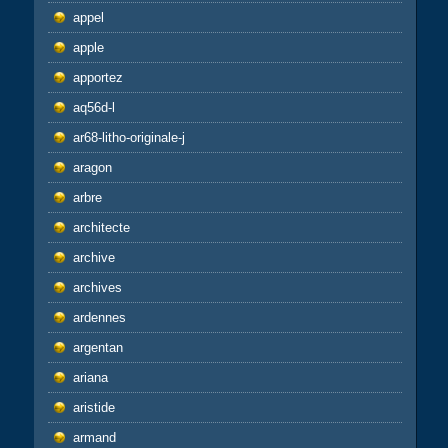
appel
apple
apportez
aq56d-l
ar68-litho-originale-j
aragon
arbre
architecte
archive
archives
ardennes
argentan
ariana
aristide
armand