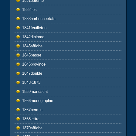
1831patente
1832iles
1833narbonneetats
1841feuilleton
1842diplome
1845affiche
1845passe
1846province
1847double
1848-1873
1859manuscrit
1866monographie
1867permis
1868lettre
1870affiche