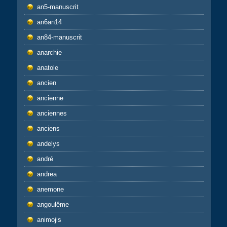
an5-manuscrit
an6an14
an84-manuscrit
anarchie
anatole
ancien
ancienne
anciennes
anciens
andelys
andré
andrea
anemone
angoulême
animojis