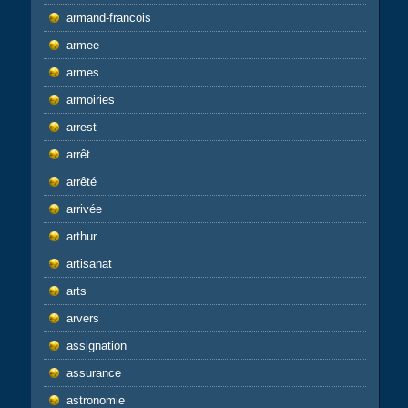
armand-francois
armee
armes
armoiries
arrest
arrêt
arrêté
arrivée
arthur
artisanat
arts
arvers
assignation
assurance
astronomie