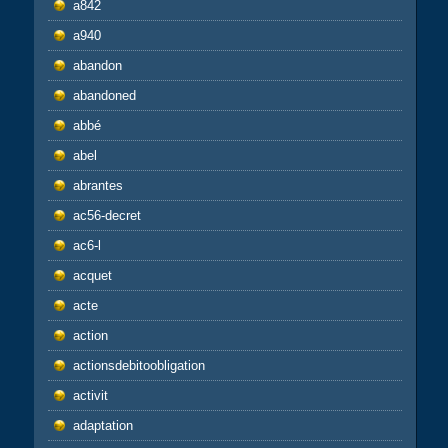
a842
a940
abandon
abandoned
abbé
abel
abrantes
ac56-decret
ac6-l
acquet
acte
action
actionsdebitoobligation
activit
adaptation