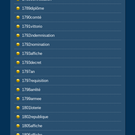
1789diplôme
1790comté
1791vittorio
1792indemnisation
1792nomination
1793affiche
1793decret
1797an
1797requisition
1798arrêté
1799armee
1801loterie
1802republique
1805affiche
1806affiche