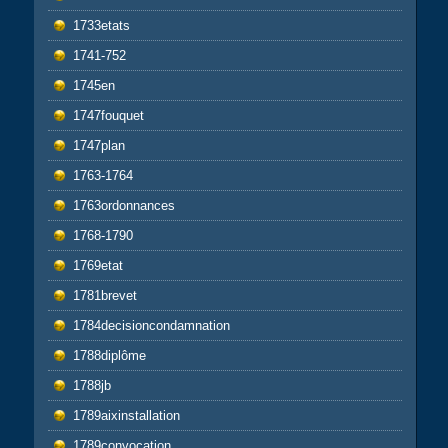
1733etats
1741-752
1745en
1747fouquet
1747plan
1763-1764
1763ordonnances
1768-1790
1769etat
1781brevet
1784decisioncondamnation
1788diplôme
1788jb
1789aixinstallation
1789convocation