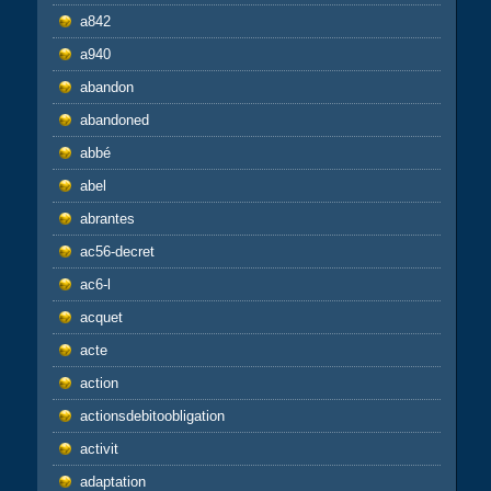
a842
a940
abandon
abandoned
abbé
abel
abrantes
ac56-decret
ac6-l
acquet
acte
action
actionsdebitoobligation
activit
adaptation