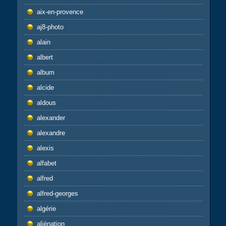
aix-en-provence
aj8-photo
alain
albert
album
alcide
aldous
alexander
alexandre
alexis
alfabet
alfred
alfred-georges
algérie
aliénation