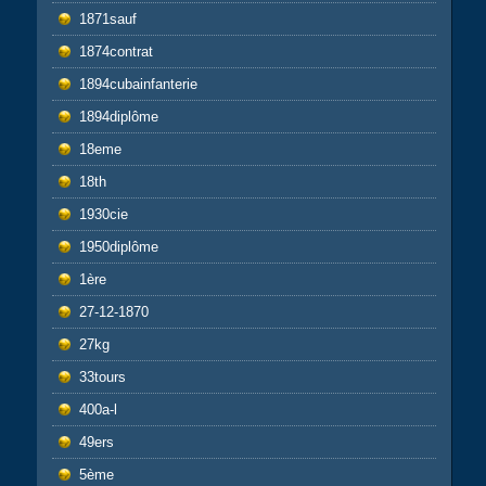
1871sauf
1874contrat
1894cubainfanterie
1894diplôme
18eme
18th
1930cie
1950diplôme
1ère
27-12-1870
27kg
33tours
400a-l
49ers
5ème