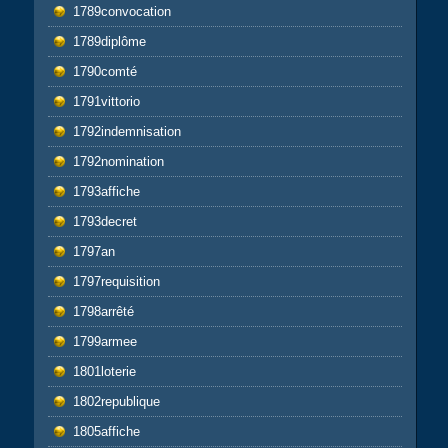
1789convocation
1789diplôme
1790comté
1791vittorio
1792indemnisation
1792nomination
1793affiche
1793decret
1797an
1797requisition
1798arrêté
1799armee
1801loterie
1802republique
1805affiche