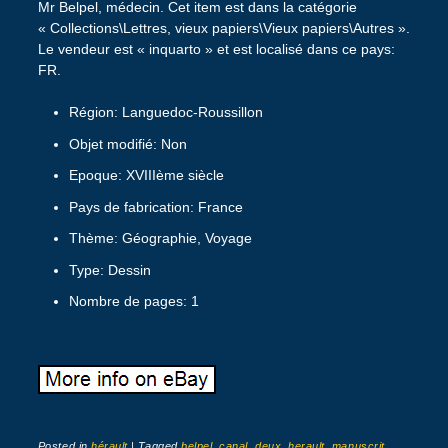
Mr Belpel, médecin. Cet item est dans la catégorie
« Collections\Lettres, vieux papiers\Vieux papiers\Autres ».
Le vendeur est « inquarto » et est localisé dans ce pays:
FR.
Région: Languedoc-Roussillon
Objet modifié: Non
Epoque: XVIIIème siècle
Pays de fabrication: France
Thème: Géographie, Voyage
Type: Dessin
Nombre de pages: 1
Posted in
hérault
|
Tagged
belpel
,
canal
,
deux
,
herault
,
manuscrit
,