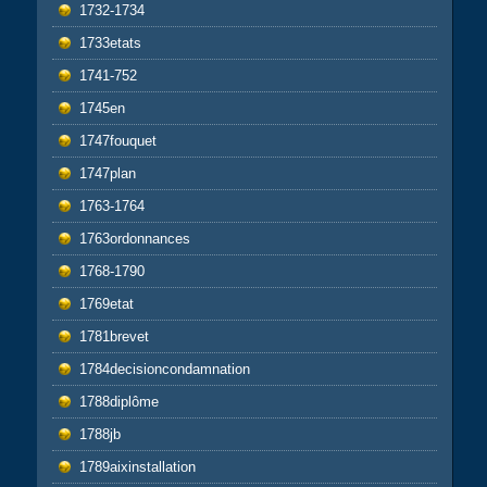
1732-1734
1733etats
1741-752
1745en
1747fouquet
1747plan
1763-1764
1763ordonnances
1768-1790
1769etat
1781brevet
1784decisioncondamnation
1788diplôme
1788jb
1789aixinstallation