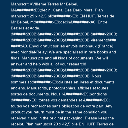
Manuscrit XVIIIeme Terres Mr Belpel,
M&#######xE9;decin. Canal Des Deux Mers. Plan
manuscrit 29 x 42,5 pli&#######xE9; EN HUIT. Terres de
Mr Belpel, m&#######xE9;decin&#######xA0. Entre
Beziers et Agde.
&#####x200B;&#####x200B;&#####x200B;&#####x200B;
&#####x200B;&#####x200B;&#####x200B;Virement&###
####xA0. Envoi gratuit sur les envois nationaux (France)
avec Mondial-Relay! We are specialised in rare books and
finds. Manuscripts and all kinds of documents. We will
answer and help with all of your research!
&#####x200B;&#####x200B;&#####x200B;&#####x200B;
&#####x200B;&#####x200B;&#####x200B. Nous
sommes sp&#######xE9;cialistes en livres et documents
anciens. Manuscrits, photographies, affiches et toutes
sortes de documents. Nous r&#######xE9;pondrons
&#######xE0; toutes vos demandes et &#######xE0;
toutes vos recherches sans obligation de votre part! Any
product you return must be in the same condition you
received it and in the original packaging. Please keep the
receipt. Plan manuscrit 29 x 42,5 plié EN HUIT. Terres de