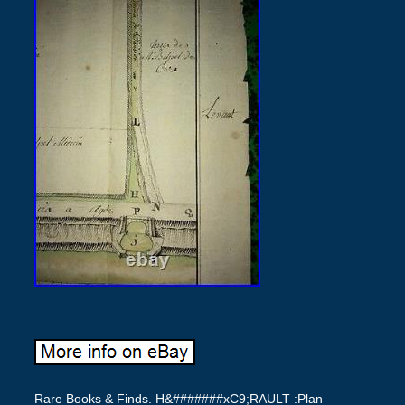
Rare Books & Finds. H&#######xC9;RAULT :Plan