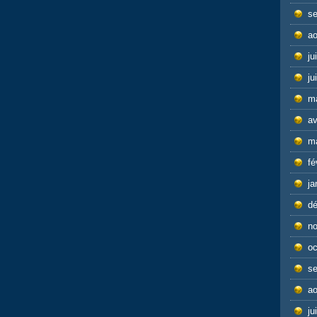
s
ao
ju
ju
m
av
m
fé
ja
d
n
oc
s
ao
ju