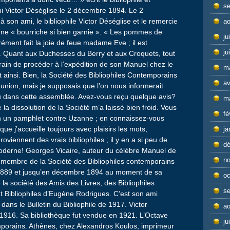
s
i Victor Déséglise le 2 décembre 1894. Le 2
 son ami, le bibliophile Victor Déséglise et le remercie
ao
d’une « bourriche si bien garnie ». « Les pommes de
ju
rément fait la joie de feue madame Eve ; il est
ju
ts. Quant aux Duchesses du Berry et aux Croquets, tout
n train de procéder à l’expédition de son Manuel chez le
m
it ainsi. Bien, la Société des Bibliophiles Contemporains
av
éunion, mais je supposais que l’on nous informerait
olu dans cette assemblée. Avez-vous reçu quelque avis?
m
a dissolution de la Société m’a laissé bien froid. Vous
fé
on un pamphlet contre Uzanne ; en connaissez-vous
 que j’accueille toujours avec plaisirs les mots,
ja
viennent des vrais bibliophiles ; il y en a si peu de
d
 moderne! Georges Vicaire, auteur du célèbre Manuel de
n
it membre de la Société des Bibliophiles contemporains
ée 1889 et jusqu’en décembre 1894 au moment de sa
oc
 la société des Amis des Livres, des Bibliophiles
s
 Bibliophiles d’Eugène Rodrigues. C’est son ami
dans le Bulletin du Bibliophile de 1917. Victor
ao
1916. Sa bibliothèque fut vendue en 1921. L’Octave
ju
mporains. Athènes, chez Alexandros Koulos, imprimeur