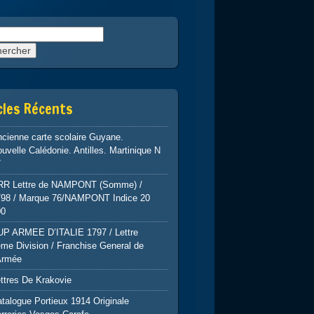
rcher :
cles Récents
cienne carte scolaire Guyane.
uvelle Calédonie. Antilles. Martinique N
7
RR Lettre de NAMPONT (Somme) /
798 / Marque 76/NAMPONT Indice 20
00
UP ARMEE D’ITALIE 1797 / Lettre
me Division / Franchise General de
Armée
ttres De Krakovie
talogue Portieux 1914 Originale