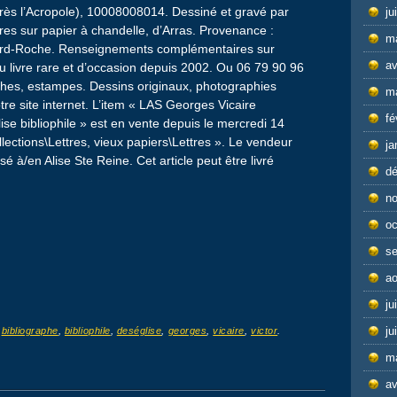
près l’Acropole), 10008008014. Dessiné et gravé par
ju
es sur papier à chandelle, d’Arras. Provenance :
m
ard-Roche. Renseignements complémentaires sur
av
u livre rare et d’occasion depuis 2002. Ou 06 79 90 96
phes, estampes. Dessins originaux, photographies
m
tre site internet. L’item « LAS Georges Vicaire
fé
lise bibliophile » est en vente depuis le mercredi 14
ollections\Lettres, vieux papiers\Lettres ». Le vendeur
ja
é à/en Alise Ste Reine. Cet article peut être livré
d
n
oc
s
ao
ju
ju
d
bibliographe
,
bibliophile
,
deséglise
,
georges
,
vicaire
,
victor
.
m
av