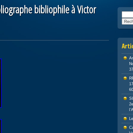
liographe bibliophile à Victor
Reche
Arti
An
No
3
R
1
6
S
2e
l’
Le
Ca