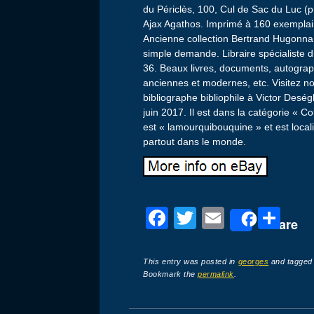
du Périclès, 100, Cul de Sac du Luc (
Ajax Agathos. Imprimé à 160 exemplair
Ancienne collection Bertrand Hugonn
simple demande. Libraire spécialiste d
36. Beaux livres, documents, autogra
anciennes et modernes, etc. Visitez no
bibliographe bibliophile à Victor Deség
juin 2017. Il est dans la catégorie « C
est « lamourquibouquine » et est localis
partout dans le monde.
F
T
E
P
Share
a
wi
m
ar
c
tt
ail
ta
This entry was posted in
georges
and tagge
Bookmark the
permalink
.
e
er
g
b
er