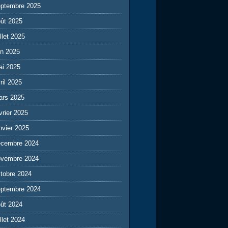
eptembre 2025
ût 2025
illet 2025
in 2025
ai 2025
ril 2025
ars 2025
vrier 2025
nvier 2025
écembre 2024
ovembre 2024
tobre 2024
eptembre 2024
ût 2024
illet 2024