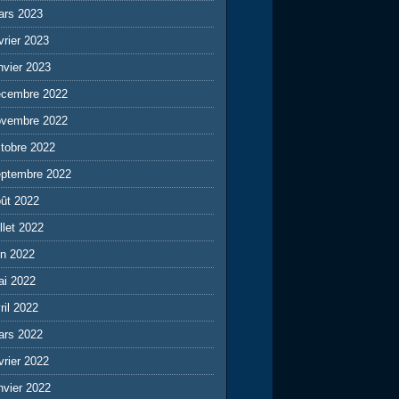
ars 2023
vrier 2023
nvier 2023
écembre 2022
ovembre 2022
tobre 2022
eptembre 2022
ût 2022
illet 2022
in 2022
ai 2022
ril 2022
ars 2022
vrier 2022
nvier 2022