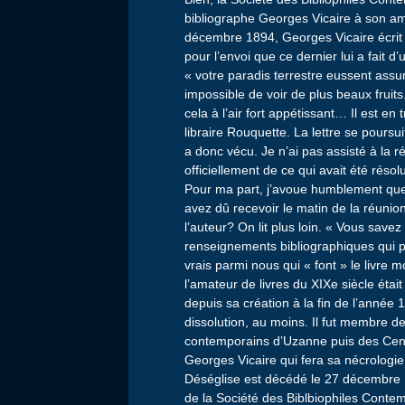
bibliographe Georges Vicaire à son am
décembre 1894, Georges Vicaire écrit à
pour l’envoi que ce dernier lui a fait 
« votre paradis terrestre eussent assu
impossible de voir de plus beaux frui
cela à l’air fort appétissant… Il est e
libraire Rouquette. La lettre se poursu
a donc vécu. Je n’ai pas assisté à la r
officiellement de ce qui avait été rés
Pour ma part, j’avoue humblement que l
avez dû recevoir le matin de la réuni
l’auteur? On lit plus loin. « Vous savez
renseignements bibliographiques qui pro
vrais parmi nous qui « font » le livre
l’amateur de livres du XIXe siècle éta
depuis sa création à la fin de l’ann
dissolution, au moins. Il fut membre de
contemporains d’Uzanne puis des Cent
Georges Vicaire qui fera sa nécrologie 
Déséglise est décédé le 27 décembre 
de la Société des Biblbiophiles Conte