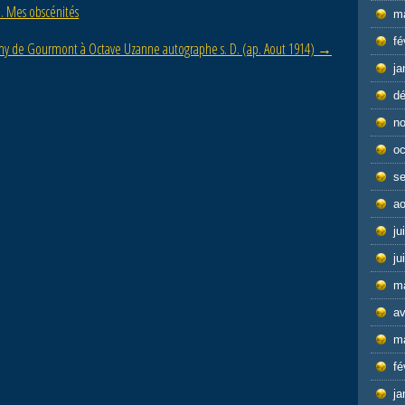
. Mes obscénités
m
fé
y de Gourmont à Octave Uzanne autographe s. D. (ap. Aout 1914)
→
ja
d
n
oc
s
ao
ju
ju
m
av
m
fé
ja