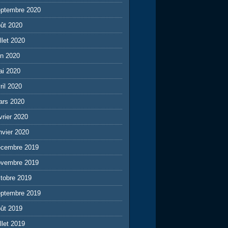
eptembre 2020
ût 2020
illet 2020
in 2020
ai 2020
ril 2020
ars 2020
vrier 2020
nvier 2020
écembre 2019
ovembre 2019
tobre 2019
eptembre 2019
ût 2019
illet 2019