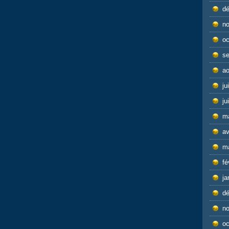
d
n
oc
s
ao
ju
ju
m
av
m
fé
ja
d
n
oc