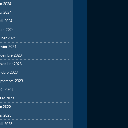
in 2024
ai 2024
ril 2024
ars 2024
vrier 2024
nvier 2024
écembre 2023
ovembre 2023
tobre 2023
eptembre 2023
ût 2023
illet 2023
in 2023
ai 2023
ril 2023