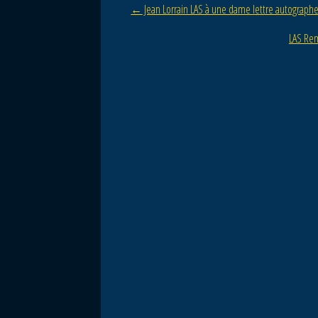
Post navigation
←
Jean Lorrain LAS à une dame lettre autographe
o
o
LAS Rem
k