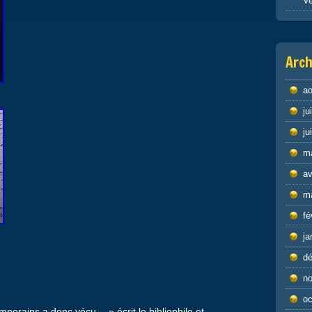
Ve
Arch
ao
ju
ju
m
av
m
fé
ja
d
n
oc
mporains a donc vécu… » écrit le bibliophile et