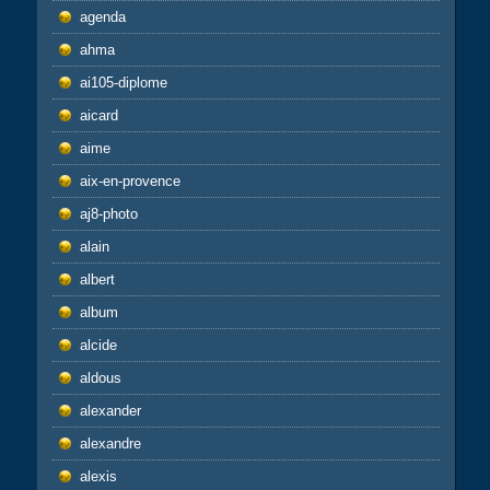
agenda
ahma
ai105-diplome
aicard
aime
aix-en-provence
aj8-photo
alain
albert
album
alcide
aldous
alexander
alexandre
alexis