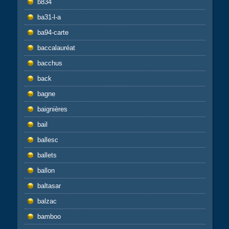
b834
ba31-l-a
ba94-carte
baccalauréat
bacchus
back
bagne
baignières
bail
ballesc
ballets
ballon
baltasar
balzac
bamboo