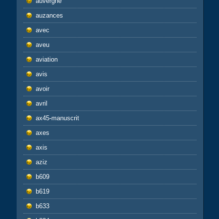
auvergne
auzances
avec
aveu
aviation
avis
avoir
avril
ax45-manuscrit
axes
axis
aziz
b609
b619
b633