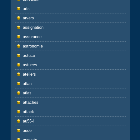
arts
arvers
assignation
assurance
astronomie
astuce
astuces
ateliers
atlan
atlas
attaches
attack
au55-l
aude
augusta