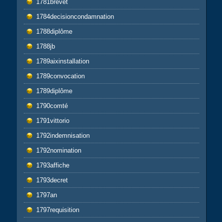
1781brevet
1784decisioncondamnation
1788diplôme
1788jb
1789aixinstallation
1789convocation
1789diplôme
1790comté
1791vittorio
1792indemnisation
1792nomination
1793affiche
1793decret
1797an
1797requisition