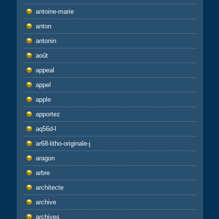
antoine-marie
anton
antonin
août
appeal
appel
apple
apportez
aq56d-l
ar68-litho-originale-j
aragon
arbre
architecte
archive
archives