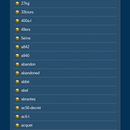
27kg
33tours
400a-l
49ers
5ème
a842
a940
abandon
abandoned
abbé
abel
abrantes
ac56-decret
ac6-l
acquet