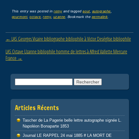
a
wi
m
ar
c
tt
ail
ta
This entry was posted in
remy
and tagged
aout
,
autographe
,
gourmont
,
octave
,
remy
,
uzanne
. Bookmark the
permalink
.
e
er
g
b
er
Post navigation
←
LAS Georges Vicaire bibliographe bibliophile à Victor Deséglise bibliophile
o
o
LAS Octave Uzanne bibliophile homme de lettres à Alfred Vallette Mercure
France
→
k
Rechercher :
Articles Récents
Tascher de La Pagerie belle lettre autographe signée L.
Napoléon Bonaparte 1853
Journal LE RAPPEL 24 mai 1885 # LA MORT DE