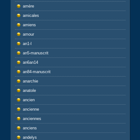
amère
amicales
amiens
amour
an1-l
an5-manuscrit
an6an14
an84-manuscrit
anarchie
anatole
ancien
ancienne
anciennes
anciens
andelys