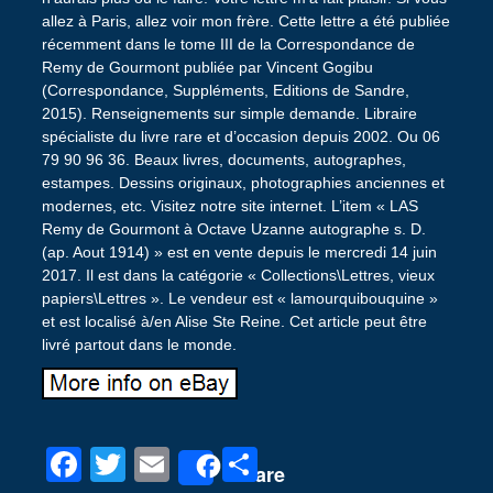
allez à Paris, allez voir mon frère. Cette lettre a été publiée
récemment dans le tome III de la Correspondance de
Remy de Gourmont publiée par Vincent Gogibu
(Correspondance, Suppléments, Editions de Sandre,
2015). Renseignements sur simple demande. Libraire
spécialiste du livre rare et d’occasion depuis 2002. Ou 06
79 90 96 36. Beaux livres, documents, autographes,
estampes. Dessins originaux, photographies anciennes et
modernes, etc. Visitez notre site internet. L’item « LAS
Remy de Gourmont à Octave Uzanne autographe s. D.
(ap. Aout 1914) » est en vente depuis le mercredi 14 juin
2017. Il est dans la catégorie « Collections\Lettres, vieux
papiers\Lettres ». Le vendeur est « lamourquibouquine »
et est localisé à/en Alise Ste Reine. Cet article peut être
livré partout dans le monde.
F
T
E
P
Share