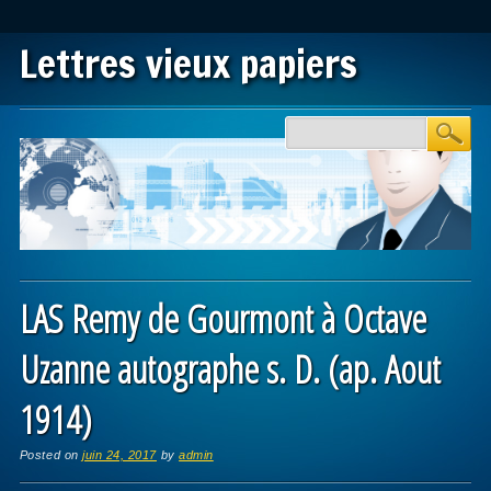
Lettres vieux papiers
Main menu
Skip to content
LAS Remy de Gourmont à Octave
Uzanne autographe s. D. (ap. Aout
1914)
Posted on
juin 24, 2017
by
admin