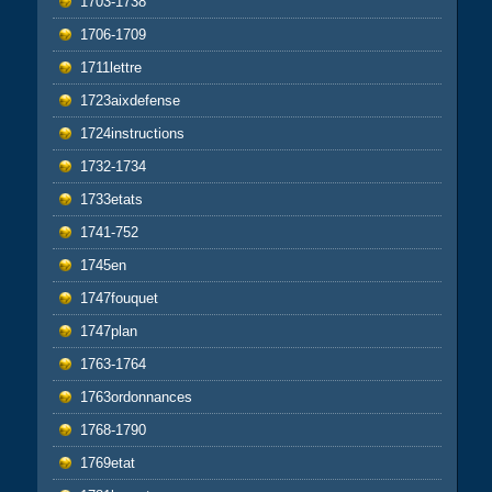
1703-1738
1706-1709
1711lettre
1723aixdefense
1724instructions
1732-1734
1733etats
1741-752
1745en
1747fouquet
1747plan
1763-1764
1763ordonnances
1768-1790
1769etat