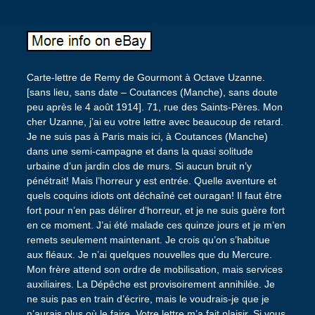
Carte-lettre de Remy de Gourmont à Octave Uzanne.
[sans lieu, sans date – Coutances (Manche), sans doute
peu après le 4 août 1914]. 71, rue des Saints-Pères. Mon
cher Uzanne, j’ai eu votre lettre avec beaucoup de retard.
Je ne suis pas à Paris mais ici, à Coutances (Manche)
dans une semi-campagne et dans la quasi solitude
urbaine d’un jardin clos de murs. Si aucun bruit n’y
pénétrait! Mais l’horreur y est entrée. Quelle aventure et
quels coquins idiots ont déchaîné cet ouragan! Il faut être
fort pour n’en pas délirer d’horreur, et je ne suis guère fort
en ce moment. J’ai été malade ces quinze jours et je m’en
remets seulement maintenant. Je crois qu’on s’habitue
aux fléaux. Je n’ai quelques nouvelles que du Mercure.
Mon frère attend son ordre de mobilisation, mais services
auxiliaires. La Dépêche est provisoirement annihilée. Je
ne suis pas en train d’écrire, mais le voudrais-je que je
n’aurais plus où le faire. Votre lettre m’a fait plaisir. Si vous