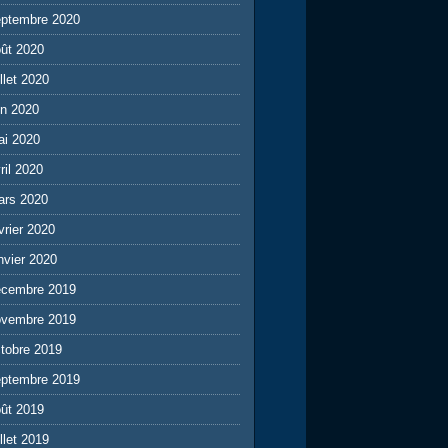
eptembre 2020
ût 2020
illet 2020
in 2020
ai 2020
ril 2020
ars 2020
vrier 2020
nvier 2020
écembre 2019
ovembre 2019
tobre 2019
eptembre 2019
ût 2019
illet 2019