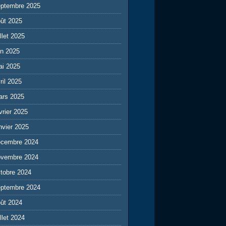
eptembre 2025
ût 2025
illet 2025
in 2025
ai 2025
ril 2025
ars 2025
vrier 2025
nvier 2025
écembre 2024
ovembre 2024
tobre 2024
eptembre 2024
ût 2024
illet 2024