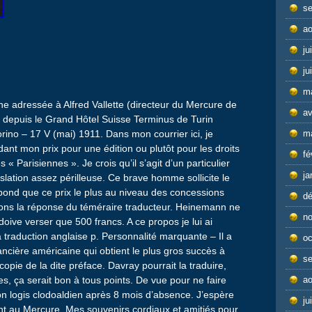
s
ao
ju
ju
m
ne adressée à Alfred Vallette (directeur du Mercure de
av
lie depuis le Grand Hôtel Suisse Terminus de Turin
Torino – 17 V (mai) 1911. Dans mon courrier ici, je
m
dant mon prix pour une édition ou plutôt pour les droits
fé
« Parisiennes ». Je crois qu’il s’agit d’un particulier
ja
anslation assez périlleuse. Ce brave homme sollicite le
 répond que ce prix le plus au niveau des concessions
d
dons la réponse du téméraire traducteur. Heinemann ne
n
oive verser que 500 francs. A ce propos je lui ai
a traduction anglaise p. Personnalité marquante – Il a
oc
cière américaine qui obtient le plus gros succès à
s
copie de la dite préface. Davray pourrait la traduire,
ses, ça serait bon à tous points. De vue pour ne faire
ao
mon logis clodoaldien après 8 mois d’absence. J’espère
ju
ant au Mercure. Mes souvenirs cordiaux et amitiés pour