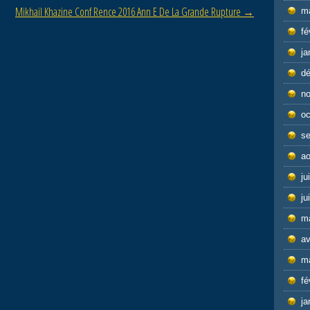
Mikhail Khazine Conf Rence 2016 Ann E De La Grande Rupture
→
m
fé
ja
d
n
oc
s
ao
ju
ju
m
av
m
fé
ja