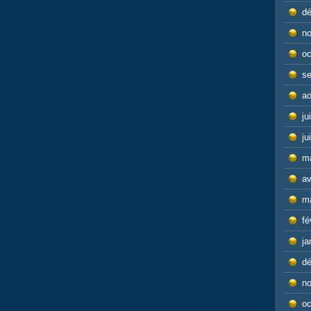
d
n
oc
s
ao
ju
ju
m
av
m
fé
ja
d
n
oc