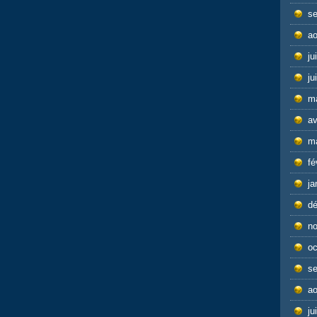
s
ao
ju
ju
m
av
m
fé
ja
d
n
oc
s
ao
ju