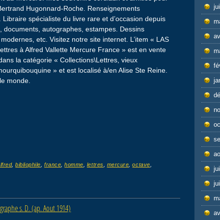
ju
on Bertrand Hugonnard-Roche. Renseignements
braire spécialiste du livre rare et d’occasion depuis
m
s, documents, autographes, estampes. Dessins
av
modernes, etc. Visitez notre site internet. L’item « LAS
ttres à Alfred Vallette Mercure France » est en vente
m
 dans la catégorie « Collections\Lettres, vieux
fé
mourquibouquine » et est localisé à/en Alise Ste Reine.
s le monde.
ja
d
n
oc
s
ao
lfred
,
bibliophile
,
france
,
homme
,
lettres
,
mercure
,
octave
,
ju
ju
m
aphe s. D. (ap. Aout 1914)
av