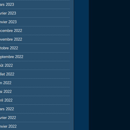
ars 2023
vrier 2023
nvier 2023
écembre 2022
ovembre 2022
tobre 2022
eptembre 2022
ût 2022
illet 2022
in 2022
ai 2022
ril 2022
ars 2022
vrier 2022
nvier 2022