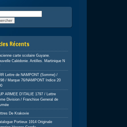
rcher :
cles Récents
cienne carte scolaire Guyane.
uvelle Calédonie. Antilles. Martinique N
7
RR Lettre de NAMPONT (Somme) /
798 / Marque 76/NAMPONT Indice 20
00
UP ARMEE D’ITALIE 1797 / Lettre
me Division / Franchise General de
Armée
ttres De Krakovie
talogue Portieux 1914 Originale