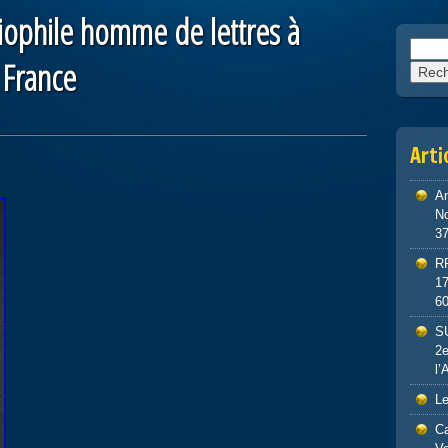
iophile homme de lettres à
Reche
 France
Arti
An
No
3
R
1
6
S
2e
l’
Le
Ca