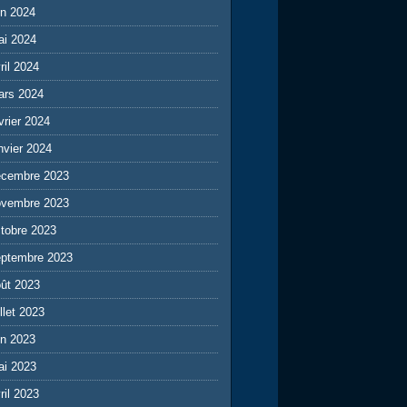
in 2024
ai 2024
ril 2024
ars 2024
vrier 2024
nvier 2024
écembre 2023
ovembre 2023
tobre 2023
eptembre 2023
ût 2023
illet 2023
in 2023
ai 2023
ril 2023