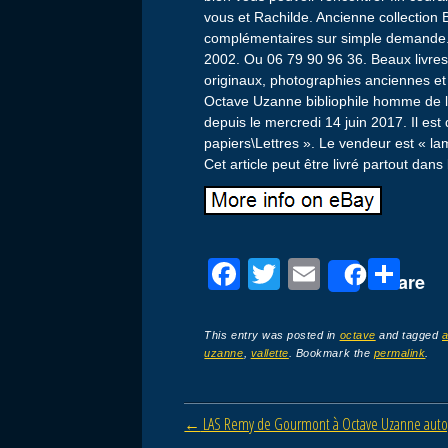
vous et Rachilde. Ancienne collecti
complémentaires sur simple demande. Li
2002. Ou 06 79 90 96 36. Beaux livre
originaux, photographies anciennes et 
Octave Uzanne bibliophile homme de le
depuis le mercredi 14 juin 2017. Il est
papiers\Lettres ». Le vendeur est « la
Cet article peut être livré partout dan
F
T
E
P
Share
a
wi
m
ar
c
tt
ail
ta
This entry was posted in
octave
and tagged
a
uzanne
,
vallette
. Bookmark the
permalink
.
e
er
g
b
er
Post navigation
←
LAS Remy de Gourmont à Octave Uzanne autogr
o