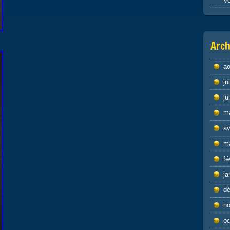
Ve
Arch
ao
ju
ju
m
av
m
fé
ja
d
n
oc