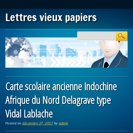
Lettres vieux papiers
Main menu
Skip to content
Carte scolaire ancienne Indochine
Afrique du Nord Delagrave type
Vidal Lablache
Posted on
décembre 27, 2017
by
admin