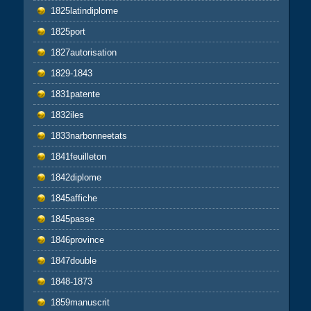
1825latindiplome
1825port
1827autorisation
1829-1843
1831patente
1832iles
1833narbonneetats
1841feuilleton
1842diplome
1845affiche
1845passe
1846province
1847double
1848-1873
1859manuscrit