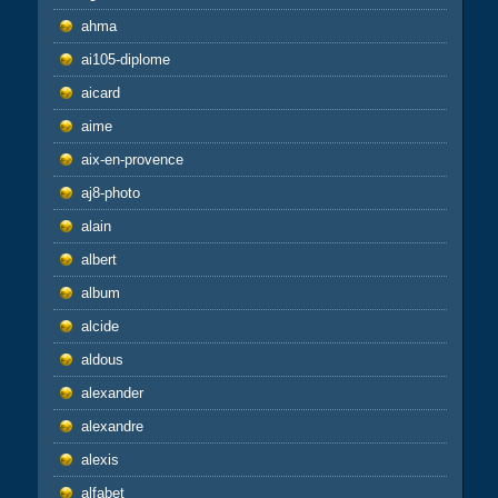
ahma
ai105-diplome
aicard
aime
aix-en-provence
aj8-photo
alain
albert
album
alcide
aldous
alexander
alexandre
alexis
alfabet