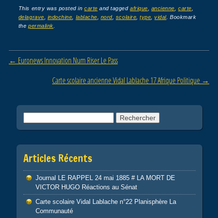
c
tt
ail
ta
This entry was posted in
carte
and tagged
afrique
,
ancienne
,
carte
,
delagrave
,
indochine
,
lablache
,
nord
,
scolaire
,
type
,
vidal
. Bookmark
e
er
g
the
permalink
.
b
er
o
Post navigation
←
Euronews Innovation Num Riser Le Pass
o
Carte scolaire ancienne Vidal Lablache 17 Afrique Politique
→
k
Rechercher :
Articles Récents
Journal LE RAPPEL 24 mai 1885 # LA MORT DE
VICTOR HUGO Réactions au Sénat
Carte scolaire Vidal Lablache n°22 Planisphère La
Communauté