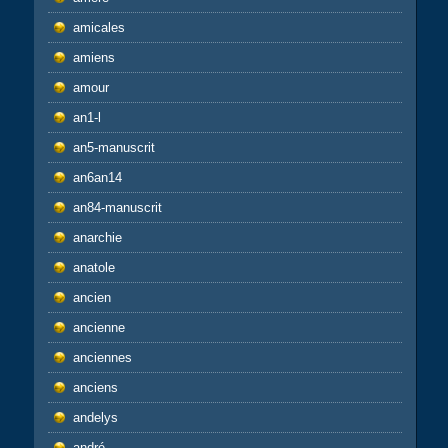
amicales
amiens
amour
an1-l
an5-manuscrit
an6an14
an84-manuscrit
anarchie
anatole
ancien
ancienne
anciennes
anciens
andelys
andré