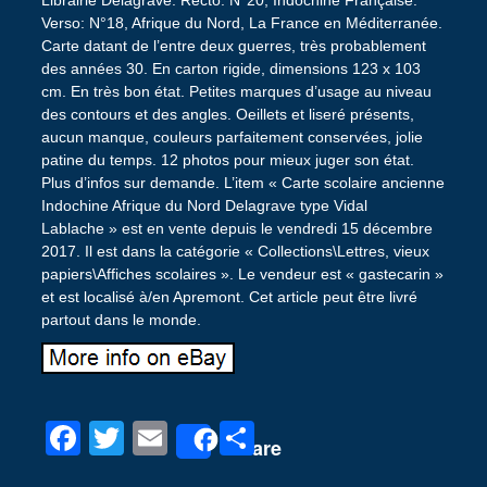
Verso: N°18, Afrique du Nord, La France en Méditerranée.
Carte datant de l’entre deux guerres, très probablement
des années 30. En carton rigide, dimensions 123 x 103
cm. En très bon état. Petites marques d’usage au niveau
des contours et des angles. Oeillets et liseré présents,
aucun manque, couleurs parfaitement conservées, jolie
patine du temps. 12 photos pour mieux juger son état.
Plus d’infos sur demande. L’item « Carte scolaire ancienne
Indochine Afrique du Nord Delagrave type Vidal
Lablache » est en vente depuis le vendredi 15 décembre
2017. Il est dans la catégorie « Collections\Lettres, vieux
papiers\Affiches scolaires ». Le vendeur est « gastecarin »
et est localisé à/en Apremont. Cet article peut être livré
partout dans le monde.
F
T
E
P
Share
a
wi
m
ar