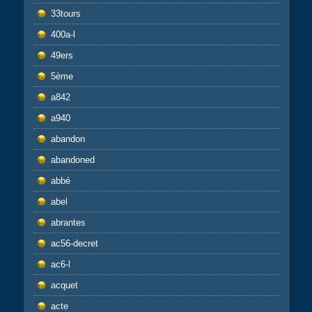
33tours
400a-l
49ers
5ème
a842
a940
abandon
abandoned
abbé
abel
abrantes
ac56-decret
ac6-l
acquet
acte