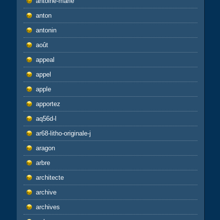
antoine-marie
anton
antonin
août
appeal
appel
apple
apportez
aq56d-l
ar68-litho-originale-j
aragon
arbre
architecte
archive
archives