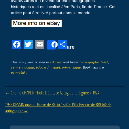
avant\Autres ». Le vendeur est « autographes-
historiques » et est localisé à/en Paris, Ile-de-France. Cet
article peut être livré partout dans le monde.
F
T
E
P
Share
a
wi
m
ar
c
tt
ail
ta
This entry was posted in
edouard
and tagged
autographe
,
billet
,
carmen
,
donna
,
edouard
,
manet
,
prima
,
signé
. Bookmark the
e
er
g
permalink
.
b
er
o
Post navigation
←
Charlie CHAPLIN Photo Dédicace Autographe Signée / 1924
o
1935 DESSIN original Pierre de BELAY 1890 / 1947 Peintre de BRETAGNE
k
autographe
→