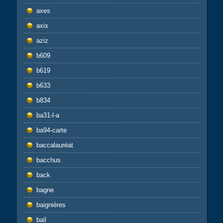
axes
axis
aziz
b609
b619
b633
b834
ba31-l-a
ba94-carte
baccalauréat
bacchus
back
bagne
baignières
bail