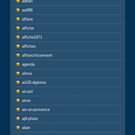
adrien
ae988
affaire
affiche
affiche1871
affiches
affranchissement
agenda
ahma
ai105-diplome
aicard
aime
aix-en-provence
aj8-photo
alain