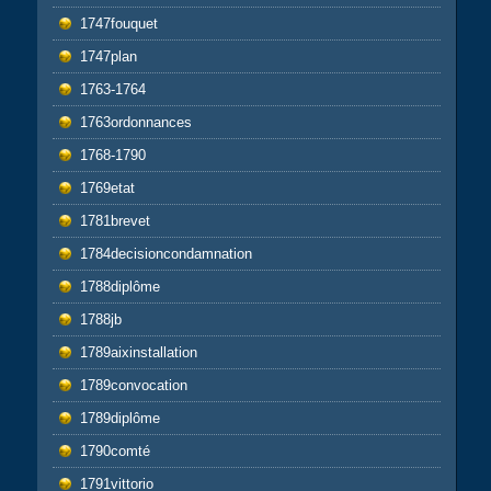
1747fouquet
1747plan
1763-1764
1763ordonnances
1768-1790
1769etat
1781brevet
1784decisioncondamnation
1788diplôme
1788jb
1789aixinstallation
1789convocation
1789diplôme
1790comté
1791vittorio