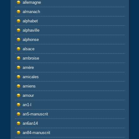
allemagne
almanach
alphabet
alphaville
alphonse
alsace
ambroise
amère
amicales
amiens
amour
an1-l
an5-manuscrit
an6an14
an84-manuscrit