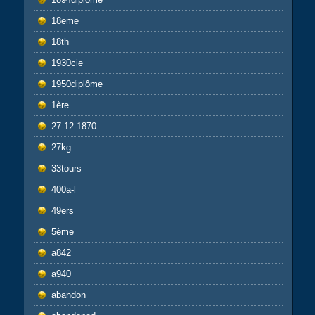
18eme
18th
1930cie
1950diplôme
1ère
27-12-1870
27kg
33tours
400a-l
49ers
5ème
a842
a940
abandon