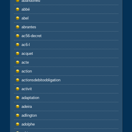
abandoned
abbé
abel
abrantes
ac56-decret
ac6-l
acquet
acte
action
actionsdebitoobligation
activit
adaptation
adeira
adlington
adolphe