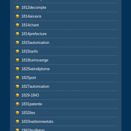
1812decompte
1814aixavis
1814chant
1814prefecture
1815autorisation
1815tarifs
1818turinsaorge
1825latindiplome
1825port
1827autorisation
1829-1843
1831patente
1832iles
1833narbonneetats
1841feuilleton