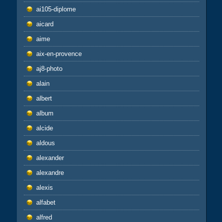
ai105-diplome
aicard
aime
aix-en-provence
aj8-photo
alain
albert
album
alcide
aldous
alexander
alexandre
alexis
alfabet
alfred