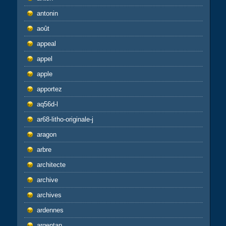
antonin
août
appeal
appel
apple
apportez
aq56d-l
ar68-litho-originale-j
aragon
arbre
architecte
archive
archives
ardennes
argentan