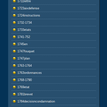
1711lettre
1723aixdefense
1724instructions
1732-1734
1733etats
1741-752
1745en
1747fouquet
1747plan
1763-1764
1763ordonnances
1768-1790
1769etat
1781brevet
1784decisioncondamnation