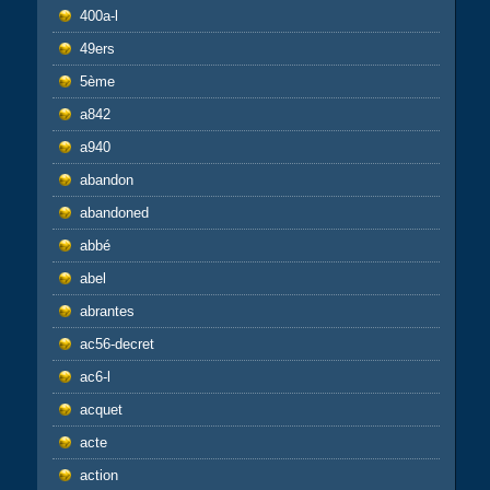
400a-l
49ers
5ème
a842
a940
abandon
abandoned
abbé
abel
abrantes
ac56-decret
ac6-l
acquet
acte
action