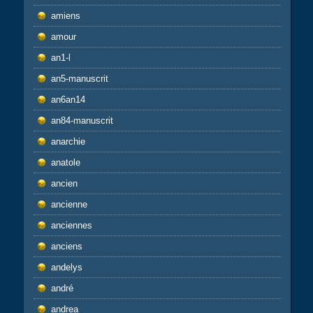
amiens
amour
an1-l
an5-manuscrit
an6an14
an84-manuscrit
anarchie
anatole
ancien
ancienne
anciennes
anciens
andelys
andré
andrea