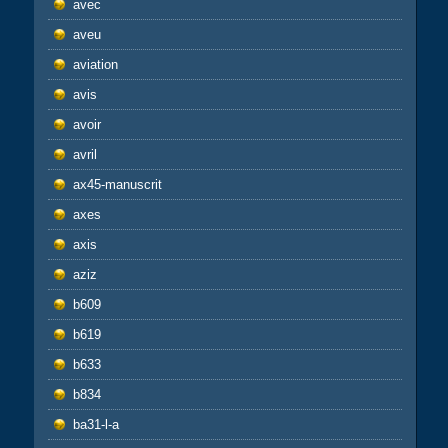
avec
aveu
aviation
avis
avoir
avril
ax45-manuscrit
axes
axis
aziz
b609
b619
b633
b834
ba31-l-a