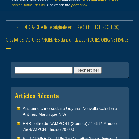
c
tt
ail
ta
papier
,
porte
,
risson
. Bookmark the
permalink
.
e
er
g
b
er
Post navigation
←
BIERES DE GARDE Affiche originale entoilée (Litho LECLERCQ 1930)
o
o
Gros lot DE FACTURES ANCIENNES dans un classeur TOUTES ORIGINE FRANCE
→
k
Rechercher :
Articles Récents
Ancienne carte scolaire Guyane. Nouvelle Calédonie.
Antilles. Martinique N 37
RRR Lettre de NAMPONT (Somme) / 1798 / Marque
76/NAMPONT Indice 20 600
SUP ARMEE D’ITALIE 1797 / Lettre 2eme Division /