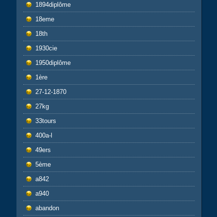
1894diplôme
18eme
18th
1930cie
1950diplôme
1ère
27-12-1870
27kg
33tours
400a-l
49ers
5ème
a842
a940
abandon