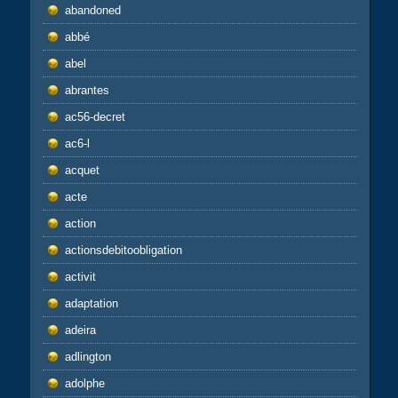
abandoned
abbé
abel
abrantes
ac56-decret
ac6-l
acquet
acte
action
actionsdebitoobligation
activit
adaptation
adeira
adlington
adolphe