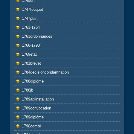
1745en
1747fouquet
1747plan
1763-1764
1763ordonnances
1768-1790
1769etat
1781brevet
1784decisioncondamnation
1788diplôme
1788jb
1789aixinstallation
1789convocation
1789diplôme
1790comté