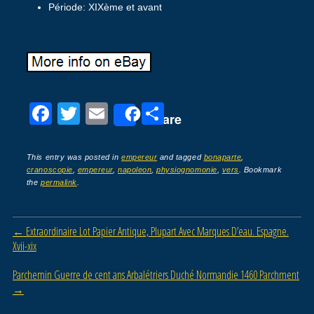
Période: XIXème et avant
F
T
E
P
Share
a
wi
m
ar
c
tt
ail
ta
This entry was posted in
empereur
and tagged
bonaparte
,
cranoscopie
,
empereur
,
napoleon
,
physiognomonie
,
vers
. Bookmark
e
er
g
the
permalink
.
b
er
o
Post navigation
←
Extraordinaire Lot Papier Antique, Plupart Avec Marques D’eau. Espagne.
o
Xvii-xix
k
Parchemin Guerre de cent ans Arbalétriers Duché Normandie 1460 Parchment
→