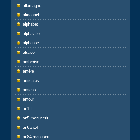
allemagne
almanach
alphabet
alphaville
alphonse
alsace
ambroise
amère
amicales
amiens
amour
an1-l
an5-manuscrit
an6an14
an84-manuscrit