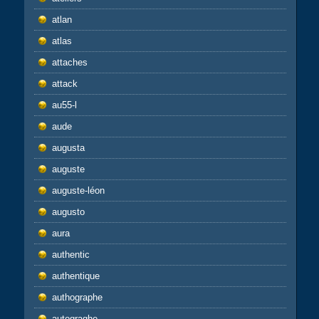
atlan
atlas
attaches
attack
au55-l
aude
augusta
auguste
auguste-léon
augusto
aura
authentic
authentique
authographe
autograghe