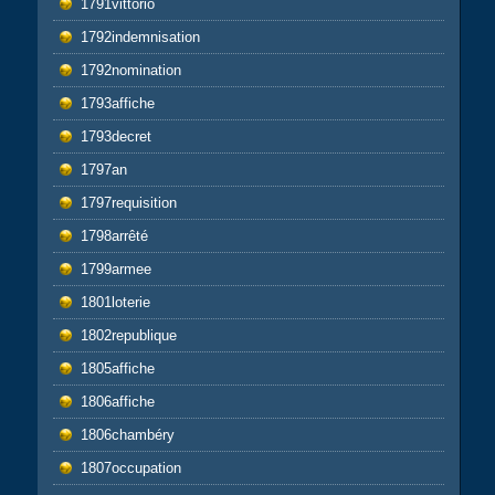
1791vittorio
1792indemnisation
1792nomination
1793affiche
1793decret
1797an
1797requisition
1798arrêté
1799armee
1801loterie
1802republique
1805affiche
1806affiche
1806chambéry
1807occupation