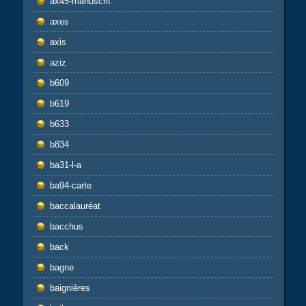
ax45-manuscrit
axes
axis
aziz
b609
b619
b633
b834
ba31-l-a
ba94-carte
baccalauréat
bacchus
back
bagne
baignières