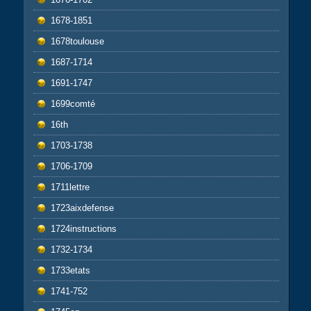
1678-1851
1678toulouse
1687-1714
1691-1747
1699comté
16th
1703-1738
1706-1709
1711lettre
1723aixdefense
1724instructions
1732-1734
1733etats
1741-752