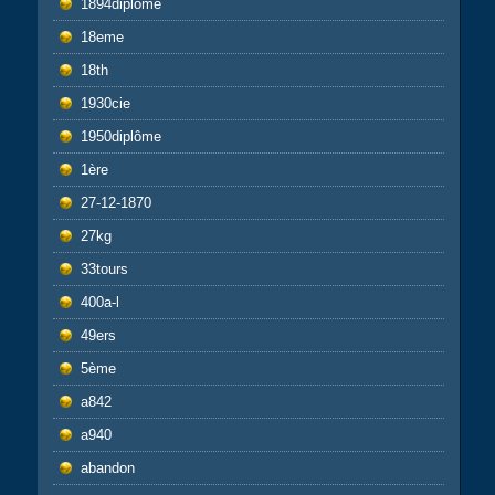
1894diplôme
18eme
18th
1930cie
1950diplôme
1ère
27-12-1870
27kg
33tours
400a-l
49ers
5ème
a842
a940
abandon