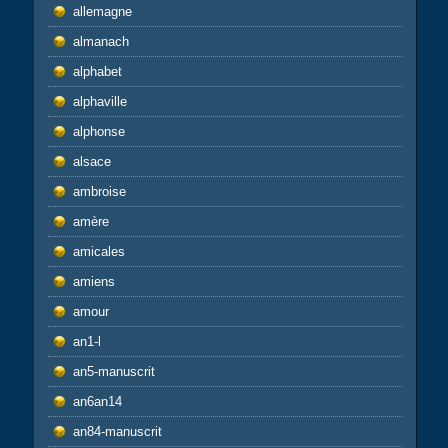
allemagne
almanach
alphabet
alphaville
alphonse
alsace
ambroise
amère
amicales
amiens
amour
an1-l
an5-manuscrit
an6an14
an84-manuscrit