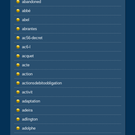
abandoned
abbé
abel
abrantes
ac56-decret
ac6-l
acquet
acte
action
actionsdebitoobligation
activit
adaptation
adeira
adlington
adolphe