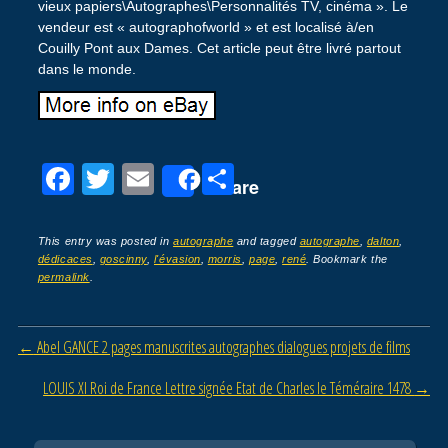
vieux papiers\Autographes\Personnalités TV, cinéma ». Le
vendeur est « autographofworld » et est localisé à/en
Couilly Pont aux Dames. Cet article peut être livré partout
dans le monde.
F
T
E
P
Share
a
wi
m
ar
c
tt
ail
ta
This entry was posted in
autographe
and tagged
autographe
,
dalton
,
dédicaces
,
goscinny
,
l'évasion
,
morris
,
page
,
rené
. Bookmark the
e
er
g
permalink
.
b
er
o
Post navigation
←
Abel GANCE 2 pages manuscrites autographes dialogues projets de films
o
LOUIS XI Roi de France Lettre signée Etat de Charles le Téméraire 1478
→
k