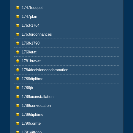
1747fouquet
1747plan
1763-1764
1763ordonnances
1768-1790
1769etat
1781brevet
1784decisioncondamnation
1788diplôme
1788jb
1789aixinstallation
1789convocation
1789diplôme
1790comté
1791vittorio