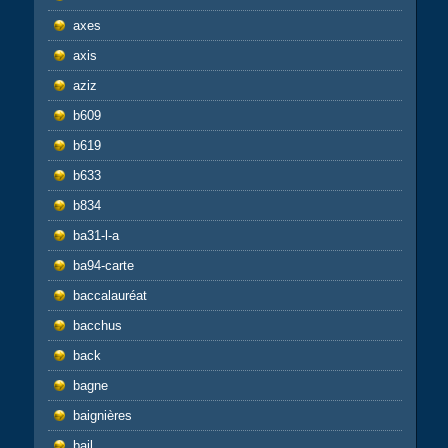
axes
axis
aziz
b609
b619
b633
b834
ba31-l-a
ba94-carte
baccalauréat
bacchus
back
bagne
baignières
bail