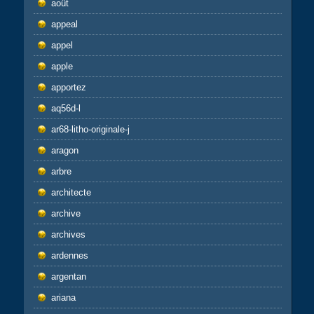
août
appeal
appel
apple
apportez
aq56d-l
ar68-litho-originale-j
aragon
arbre
architecte
archive
archives
ardennes
argentan
ariana