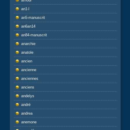
amour
an1-l
an5-manuscrit
an6an14
an84-manuscrit
anarchie
anatole
ancien
ancienne
anciennes
anciens
andelys
andré
andrea
anemone