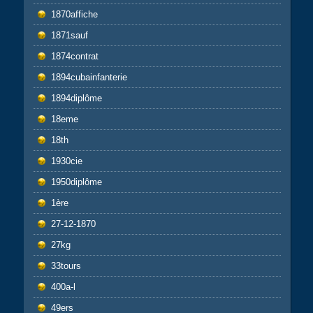
1870affiche
1871sauf
1874contrat
1894cubainfanterie
1894diplôme
18eme
18th
1930cie
1950diplôme
1ère
27-12-1870
27kg
33tours
400a-l
49ers