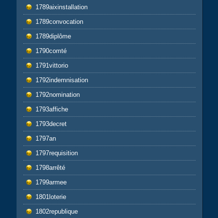
1789aixinstallation
1789convocation
1789diplôme
1790comté
1791vittorio
1792indemnisation
1792nomination
1793affiche
1793decret
1797an
1797requisition
1798arrêté
1799armee
1801loterie
1802republique