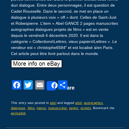
dun dialogue. Entre deux personnages, il est question de
Cadet Rousselle. Dans le second, se met en place un
dialogue à plusieurs voix « off » dont. Celles de Saint-Just
et Robespierre. L’item « Abel GANCE 2 pages manuscrites
autographes dialogues projets de films » est en vente
depuis le vendredi 4 décembre 2020. Il est dans la
catégorie « Collections\Lettres, vieux papiers\Lettres ». Le
vendeur est « christophe6584″ et est localisé à/en Paris.
Cet article peut être livré partout dans le monde.
F
T
E
P
Share
a
wi
m
ar
c
tt
ail
ta
This entry was posted in
abel
and tagged
abel
,
autographes
,
dialogues
,
films
,
gance
,
manuscrites
,
pages
,
projets
. Bookmark the
e
er
g
permalink
.
b
er