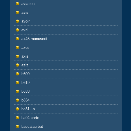
aviation
avis
avoir
avril
ax45-manuscrit
axes
axis
aziz
b609
b619
b633
b834
ba31-l-a
ba94-carte
baccalauréat