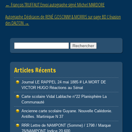
o
Post navigation
←
François TRUFFAUT Envoi autographe signé Michel MARDORE
o
Autographe Dédicaces de RENÉ GOSCINNY & MORRIS sur page BD L’évasion
k
des DALTON
→
Rechercher :
Articles Récents
Journal LE RAPPEL 24 mai 1885 # LA MORT DE
VICTOR HUGO Réactions au Sénat
Carte scolaire Vidal Lablache n°22 Planisphère La
Communauté
Ancienne carte scolaire Guyane. Nouvelle Calédonie.
Antilles. Martinique N 37
RRR Lettre de NAMPONT (Somme) / 1798 / Marque
76/NAMPONT Indice 20 600