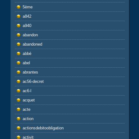
5ème
a842
a940
abandon
abandoned
abbé
abel
abrantes
ac56-decret
ac6-l
acquet
acte
action
actionsdebitoobligation
activit