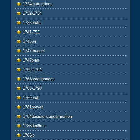
1724instructions
1732-1734
1733etats
1741-752
1745en
1747fouquet
1747plan
1763-1764
1763ordonnances
1768-1790
1769etat
1781brevet
1784decisioncondamnation
1788diplôme
1788jb