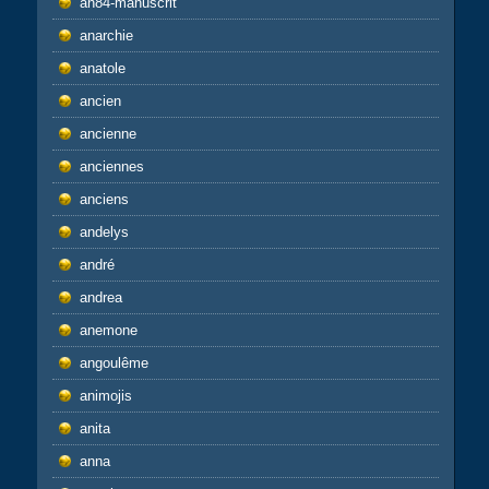
an84-manuscrit
anarchie
anatole
ancien
ancienne
anciennes
anciens
andelys
andré
andrea
anemone
angoulême
animojis
anita
anna