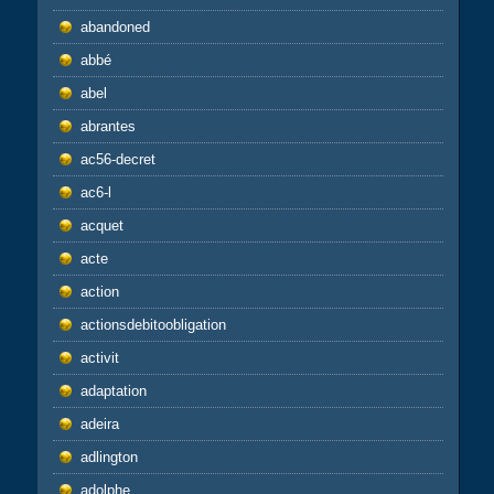
abandoned
abbé
abel
abrantes
ac56-decret
ac6-l
acquet
acte
action
actionsdebitoobligation
activit
adaptation
adeira
adlington
adolphe