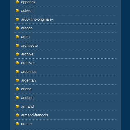
apportez
aq56d-l
ar68-litho-originale-j
aragon
arbre
architecte
archive
archives
ardennes
argentan
ariana
aristide
armand
armand-francois
armee