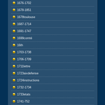
1676-1702
1678-1851
1678toulouse
1687-1714
1691-1747
1699comté
16th
1703-1738
1706-1709
1711lettre
1723aixdefense
1724instructions
1732-1734
1733etats
1741-752