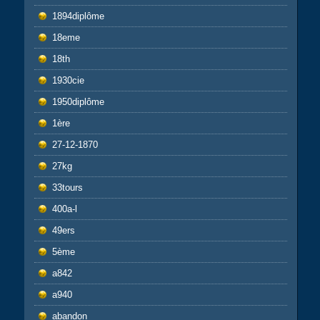
1894diplôme
18eme
18th
1930cie
1950diplôme
1ère
27-12-1870
27kg
33tours
400a-l
49ers
5ème
a842
a940
abandon