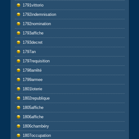
1791vittorio
1792indemnisation
1792nomination
1793affiche
1793decret
1797an
1797requisition
1798arrêté
1799armee
1801loterie
1802republique
1805affiche
1806affiche
1806chambéry
1807occupation