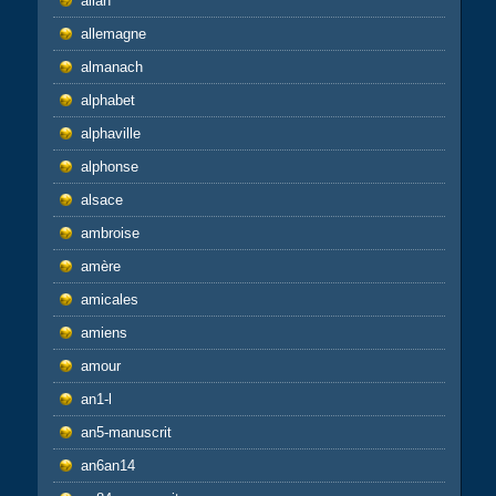
allan
allemagne
almanach
alphabet
alphaville
alphonse
alsace
ambroise
amère
amicales
amiens
amour
an1-l
an5-manuscrit
an6an14