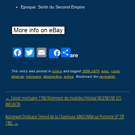
Epoque: Sortir du Second Empire
F
T
E
P
Share
a
wi
m
ar
c
tt
ail
ta
This entry was posted in
prince
and tagged
1856-1879
,
avec
,
carte
,
impérial
,
mortuaire
,
photoprière
,
prince
. Bookmark the
permalink
.
e
er
g
b
er
Post navigation
←
Extrait mortuaire 1768/Régiment dss Invalides/Hôpital VILLENEUVE LES
o
AVIGNON
o
Autograph Dédicace Signed de la Chanteuse MADONNA sur Pochette LP 33T
k
1982
→