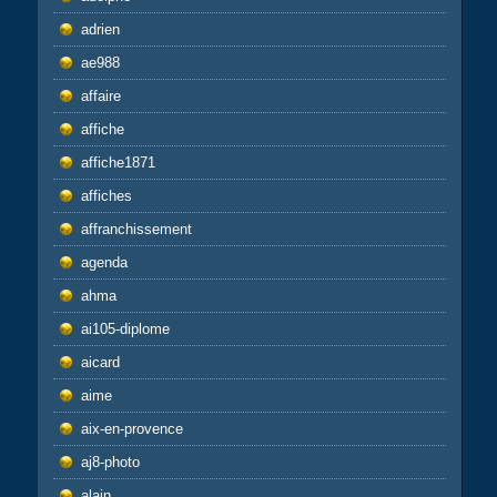
adrien
ae988
affaire
affiche
affiche1871
affiches
affranchissement
agenda
ahma
ai105-diplome
aicard
aime
aix-en-provence
aj8-photo
alain