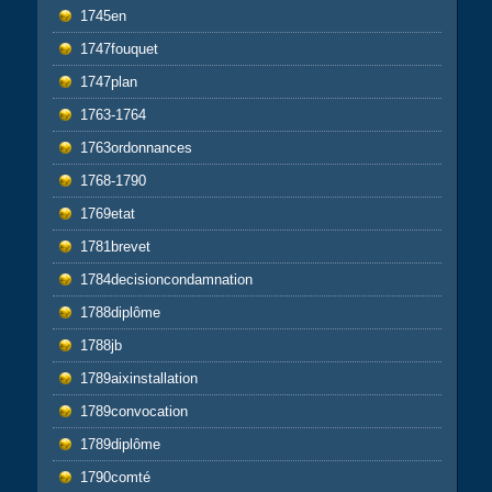
1745en
1747fouquet
1747plan
1763-1764
1763ordonnances
1768-1790
1769etat
1781brevet
1784decisioncondamnation
1788diplôme
1788jb
1789aixinstallation
1789convocation
1789diplôme
1790comté