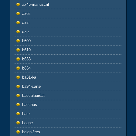
ax45-manuscrit
axes
axis
aziz
b609
b619
b633
b834
ba31-l-a
ba94-carte
baccalauréat
bacchus
back
bagne
baignières