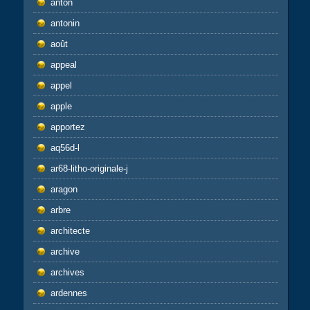
anton
antonin
août
appeal
appel
apple
apportez
aq56d-l
ar68-litho-originale-j
aragon
arbre
architecte
archive
archives
ardennes