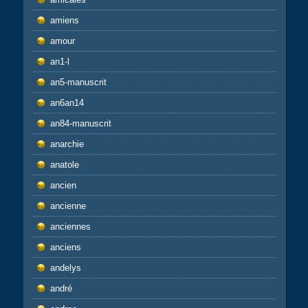
amiens
amour
an1-l
an5-manuscrit
an6an14
an84-manuscrit
anarchie
anatole
ancien
ancienne
anciennes
anciens
andelys
andré