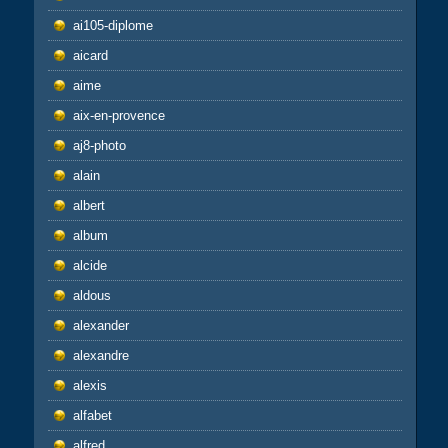
ai105-diplome
aicard
aime
aix-en-provence
aj8-photo
alain
albert
album
alcide
aldous
alexander
alexandre
alexis
alfabet
alfred