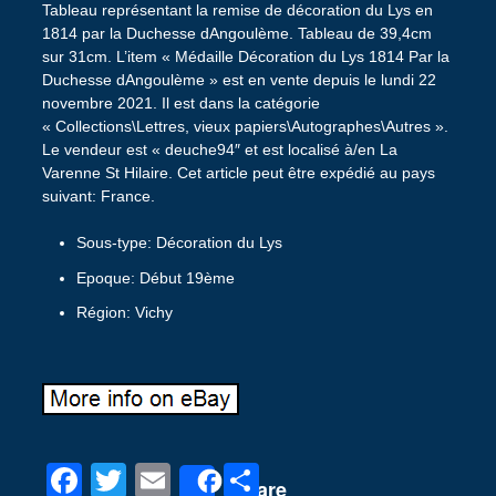
Tableau représentant la remise de décoration du Lys en
1814 par la Duchesse dAngoulème. Tableau de 39,4cm
sur 31cm. L’item « Médaille Décoration du Lys 1814 Par la
Duchesse dAngoulème » est en vente depuis le lundi 22
novembre 2021. Il est dans la catégorie
« Collections\Lettres, vieux papiers\Autographes\Autres ».
Le vendeur est « deuche94″ et est localisé à/en La
Varenne St Hilaire. Cet article peut être expédié au pays
suivant: France.
Sous-type: Décoration du Lys
Epoque: Début 19ème
Région: Vichy
F
T
E
P
Share