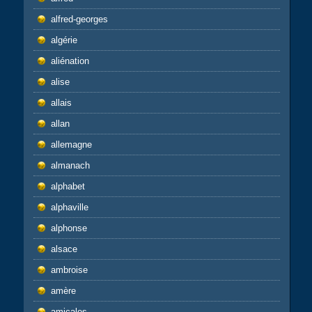
alfred-georges
algérie
aliénation
alise
allais
allan
allemagne
almanach
alphabet
alphaville
alphonse
alsace
ambroise
amère
amicales