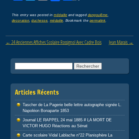
a
wi
m
ar
c
tt
ail
ta
This entry was posted in
médaille
and tagged
dangoulême
,
decoration
,
duchesse
,
médaille
. Bookmark the
permalink
.
e
er
g
b
er
Post navigation
←
24 Anciennes Affiches Scolaire Rossignol Avec Cadre Bois
Jean Marais
→
o
o
k
Rechercher :
Articles Récents
Tascher de La Pagerie belle lettre autographe signée L.
Napoléon Bonaparte 1853
Journal LE RAPPEL 24 mai 1885 # LA MORT DE
VICTOR HUGO Réactions au Sénat
Carte scolaire Vidal Lablache n°22 Planisphère La