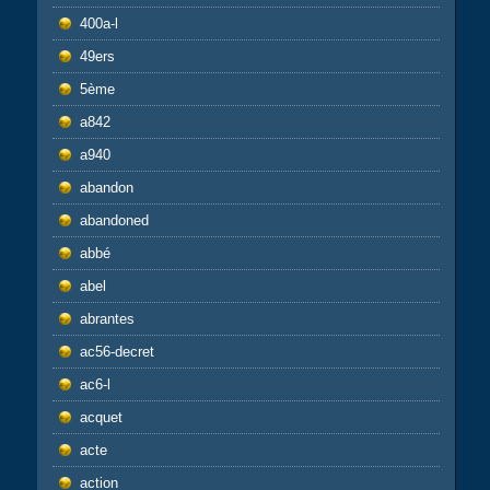
400a-l
49ers
5ème
a842
a940
abandon
abandoned
abbé
abel
abrantes
ac56-decret
ac6-l
acquet
acte
action