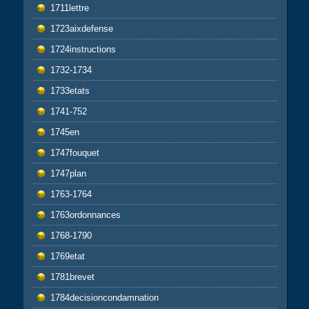
1711lettre
1723aixdefense
1724instructions
1732-1734
1733etats
1741-752
1745en
1747fouquet
1747plan
1763-1764
1763ordonnances
1768-1790
1769etat
1781brevet
1784decisioncondamnation