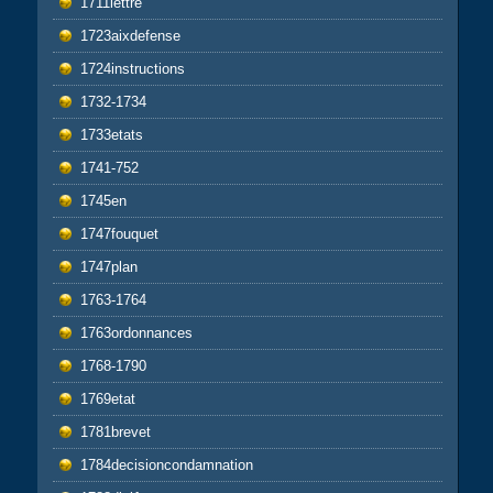
1711lettre
1723aixdefense
1724instructions
1732-1734
1733etats
1741-752
1745en
1747fouquet
1747plan
1763-1764
1763ordonnances
1768-1790
1769etat
1781brevet
1784decisioncondamnation