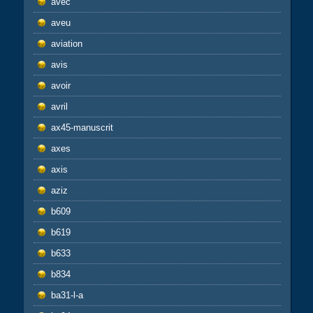
avec
aveu
aviation
avis
avoir
avril
ax45-manuscrit
axes
axis
aziz
b609
b619
b633
b834
ba31-l-a