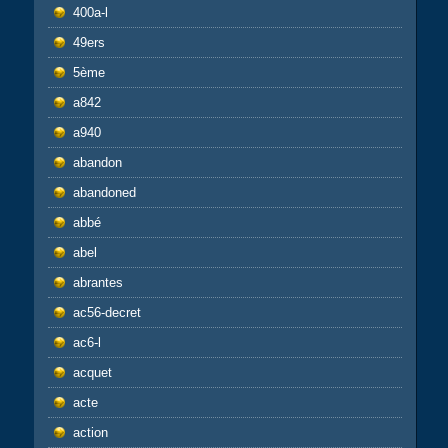
400a-l
49ers
5ème
a842
a940
abandon
abandoned
abbé
abel
abrantes
ac56-decret
ac6-l
acquet
acte
action