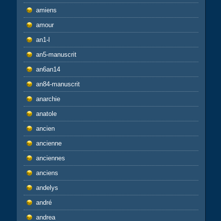
amiens
amour
an1-l
an5-manuscrit
an6an14
an84-manuscrit
anarchie
anatole
ancien
ancienne
anciennes
anciens
andelys
andré
andrea