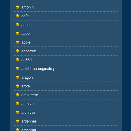
antonin
août
appeal
appel
apple
apportez
aq56d-l
ar68-litho-originale-j
aragon
arbre
architecte
archive
archives
ardennes
argentan