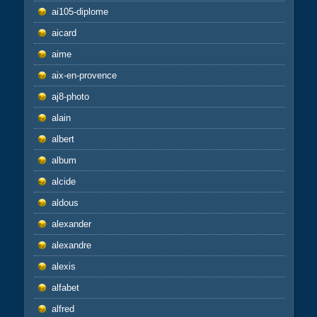
ai105-diplome
aicard
aime
aix-en-provence
aj8-photo
alain
albert
album
alcide
aldous
alexander
alexandre
alexis
alfabet
alfred