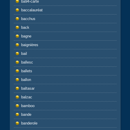
ba94-carte
baccalauréat
bacchus
back
bagne
baignières
bail
ballesc
ballets
ballon
baltasar
balzac
bamboo
bande
banderole