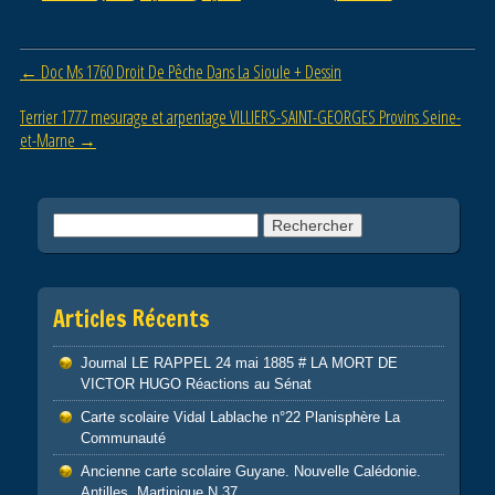
e
er
g
b
er
Post navigation
←
Doc Ms 1760 Droit De Pêche Dans La Sioule + Dessin
o
o
Terrier 1777 mesurage et arpentage VILLIERS-SAINT-GEORGES Provins Seine-
et-Marne
→
k
Rechercher :
Articles Récents
Journal LE RAPPEL 24 mai 1885 # LA MORT DE
VICTOR HUGO Réactions au Sénat
Carte scolaire Vidal Lablache n°22 Planisphère La
Communauté
Ancienne carte scolaire Guyane. Nouvelle Calédonie.
Antilles. Martinique N 37