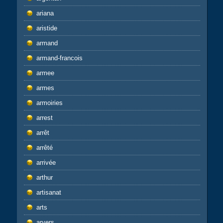
ariana
aristide
armand
armand-francois
armee
armes
armoiries
arrest
arrêt
arrêté
arrivée
arthur
artisanat
arts
arvers