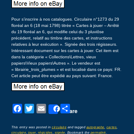
Pour s’inscrire à nos catalogues. Circulaire n°1273 du 29
floréal an 6 (18 mai 1798) titrée « Cartes à jouer – Arrêté
du 19 floréal an 6, qui modifie celui du 3 pluviôse
précédent, relatif au timbre des cartes, et instructions
relatives à leur exécution ». Signée des trois régisseurs.
Intéressant document sur les cartes à jouer. Cet item est
dans la catégorie « Collections\Lettres, vieux
papiers\Vieux papiers\Autres ». Le vendeur est
« librairie_trois_plumes » et est localisé dans ce pays: FR.
Cet article peut être expédié au pays suivant: France.
F
T
E
P
Share
a
wi
m
ar
c
tt
ail
ta
This entry was posted in
circulaire
and tagged
autographe
,
cartes
,
circulaire
,
jouer
,
régicides
,
signée
. Bookmark the
permalink
.