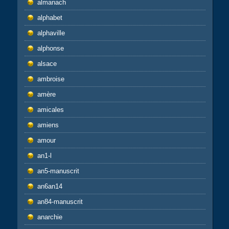
almanach
alphabet
alphaville
alphonse
alsace
ambroise
amère
amicales
amiens
amour
an1-l
an5-manuscrit
an6an14
an84-manuscrit
anarchie