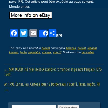
pays: FR. Cet article peut être expédié au pays suivant:
Monde entier.
F
T
E
P
Share
a
wi
m
ar
c
tt
ail
ta
This entry was posted in
brevet
and tagged
bernard
,
brevet
,
lakanal
,
loiseau
,
lycée
,
populaire
,
sceaux
,
sportif
. Bookmark the
permalink
.
e
er
g
b
er
Post navigation
←
MAX JACOB (né Max Jacob Alexandre) romancier et peintre français (1876-
o
1944)
o
An 1798. Cartes. Jeu. Cartes à jouer. 2 Bordereaux. Fiscalité. Taxes. Impôts. RR
k
→
Rechercher :