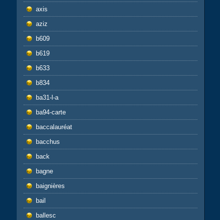
axis
aziz
b609
b619
b633
b834
ba31-l-a
ba94-carte
baccalauréat
bacchus
back
bagne
baignières
bail
ballesc