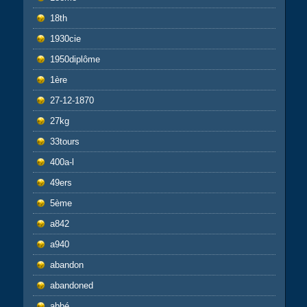
18th
1930cie
1950diplôme
1ère
27-12-1870
27kg
33tours
400a-l
49ers
5ème
a842
a940
abandon
abandoned
abbé