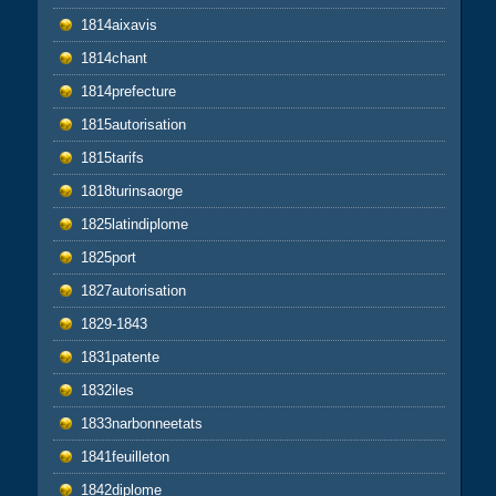
1814aixavis
1814chant
1814prefecture
1815autorisation
1815tarifs
1818turinsaorge
1825latindiplome
1825port
1827autorisation
1829-1843
1831patente
1832iles
1833narbonneetats
1841feuilleton
1842diplome