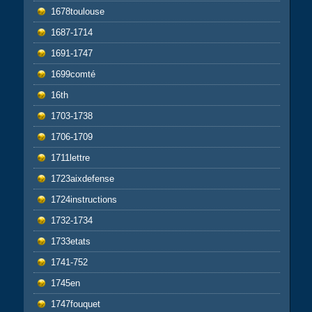
1678toulouse
1687-1714
1691-1747
1699comté
16th
1703-1738
1706-1709
1711lettre
1723aixdefense
1724instructions
1732-1734
1733etats
1741-752
1745en
1747fouquet