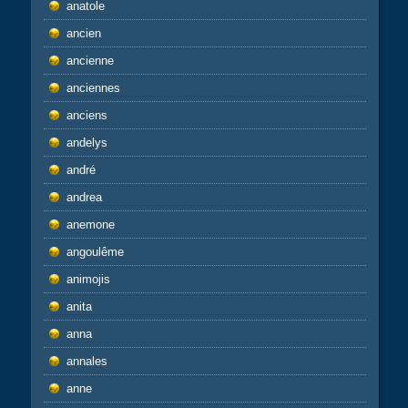
anatole
ancien
ancienne
anciennes
anciens
andelys
andré
andrea
anemone
angoulême
animojis
anita
anna
annales
anne