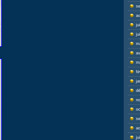
s
ao
ju
ju
m
av
m
fé
ja
d
n
oc
s
ao
ju