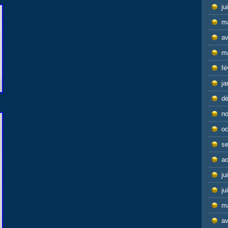
ju
m
av
m
fé
ja
d
n
oc
s
ao
ju
ju
m
av