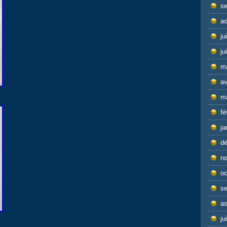
s
ao
ju
ju
m
av
m
fé
ja
d
n
oc
s
ao
ju