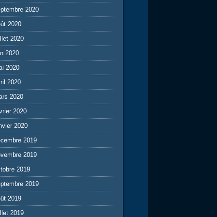
eptembre 2020
ût 2020
illet 2020
in 2020
ai 2020
ril 2020
ars 2020
vrier 2020
nvier 2020
écembre 2019
ovembre 2019
tobre 2019
eptembre 2019
ût 2019
illet 2019