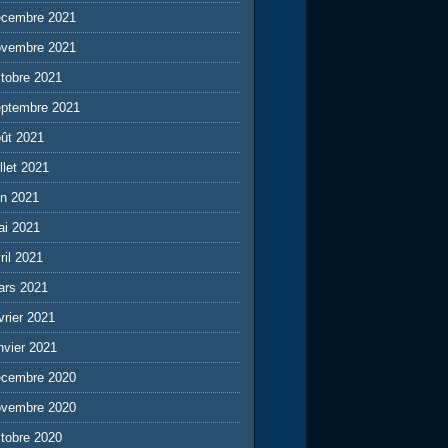
écembre 2021
ovembre 2021
tobre 2021
eptembre 2021
ût 2021
illet 2021
in 2021
ai 2021
ril 2021
ars 2021
vrier 2021
nvier 2021
écembre 2020
ovembre 2020
tobre 2020