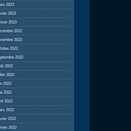
ars 2023
vrier 2023
nvier 2023
écembre 2022
ovembre 2022
tobre 2022
eptembre 2022
ût 2022
illet 2022
in 2022
ai 2022
ril 2022
ars 2022
vrier 2022
nvier 2022