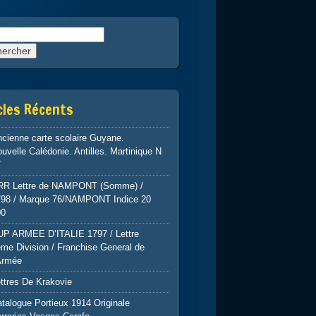
rcher :
cles Récents
cienne carte scolaire Guyane.
uvelle Calédonie. Antilles. Martinique N
7
RR Lettre de NAMPONT (Somme) /
798 / Marque 76/NAMPONT Indice 20
00
UP ARMEE D’ITALIE 1797 / Lettre
me Division / Franchise General de
Armée
ttres De Krakovie
talogue Portieux 1914 Originale