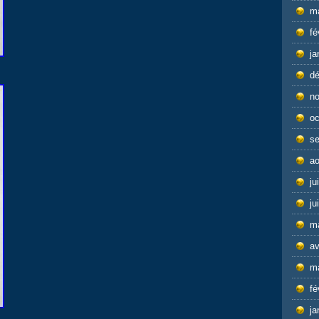
m
fé
ja
d
n
oc
s
ao
ju
ju
m
av
m
fé
ja