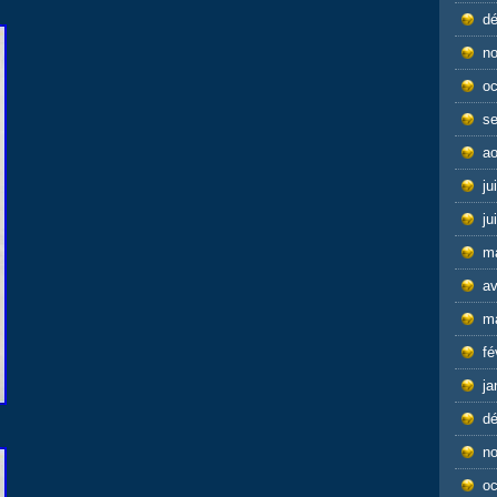
d
n
oc
s
ao
ju
ju
m
av
m
fé
ja
d
n
oc