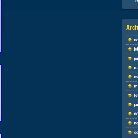
Ve
Arch
ao
ju
ju
m
av
m
fé
ja
d
n
oc