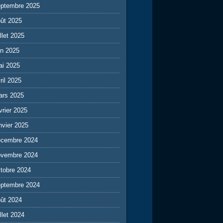
eptembre 2025
ût 2025
illet 2025
in 2025
ai 2025
ril 2025
ars 2025
vrier 2025
nvier 2025
écembre 2024
ovembre 2024
tobre 2024
eptembre 2024
ût 2024
illet 2024