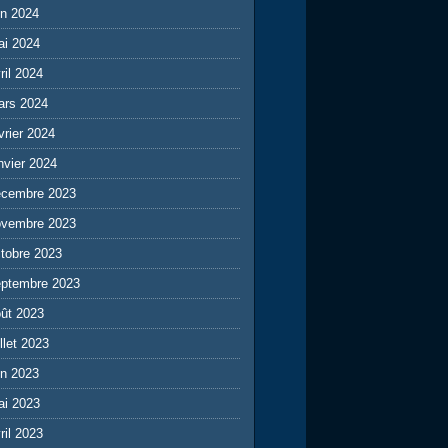
in 2024
ai 2024
ril 2024
ars 2024
vrier 2024
nvier 2024
écembre 2023
ovembre 2023
tobre 2023
eptembre 2023
ût 2023
illet 2023
in 2023
ai 2023
ril 2023