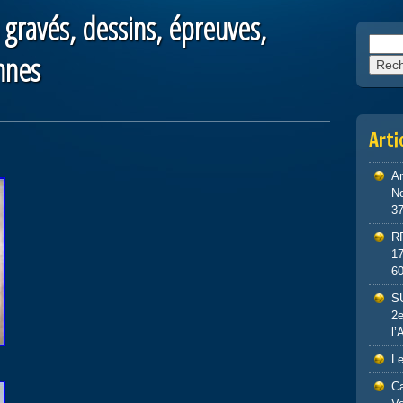
 gravés, dessins, épreuves,
Reche
nnes
Arti
An
No
3
R
1
6
S
2e
l’
Le
Ca