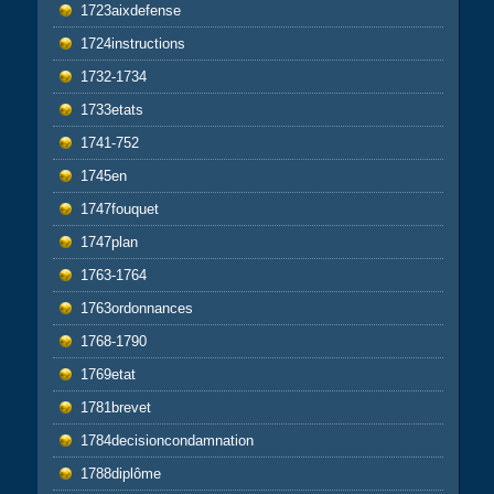
1723aixdefense
1724instructions
1732-1734
1733etats
1741-752
1745en
1747fouquet
1747plan
1763-1764
1763ordonnances
1768-1790
1769etat
1781brevet
1784decisioncondamnation
1788diplôme