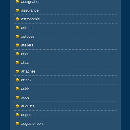
assignation
assurance
astronomie
astuce
astuces
ateliers
atlan
atlas
attaches
attack
au55-l
aude
augusta
auguste
auguste-léon