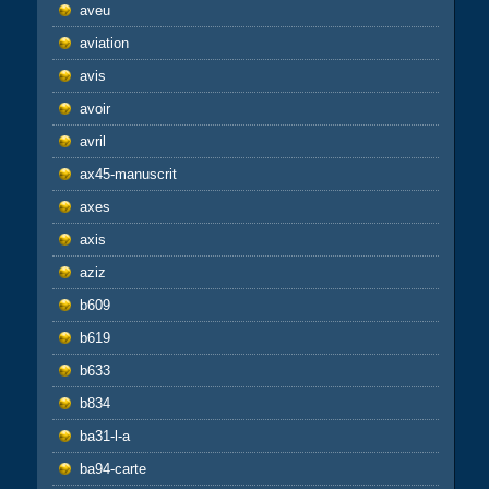
aveu
aviation
avis
avoir
avril
ax45-manuscrit
axes
axis
aziz
b609
b619
b633
b834
ba31-l-a
ba94-carte