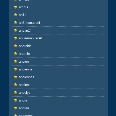
amour
an1-l
an5-manuscrit
an6an14
an84-manuscrit
anarchie
anatole
ancien
ancienne
anciennes
anciens
andelys
andré
andrea
anemone