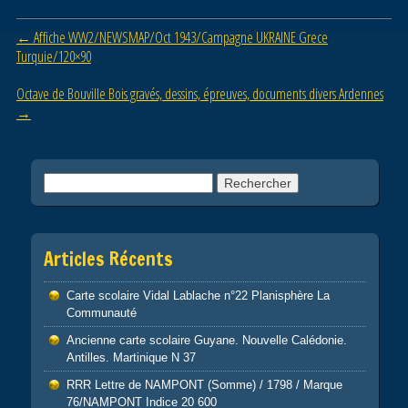
b
er
Post navigation
←
Affiche WW2/NEWSMAP/Oct 1943/Campagne UKRAINE Grece
o
Turquie/120×90
o
Octave de Bouville Bois gravés, dessins, épreuves, documents divers Ardennes
k
→
Rechercher :
Articles Récents
Carte scolaire Vidal Lablache n°22 Planisphère La
Communauté
Ancienne carte scolaire Guyane. Nouvelle Calédonie.
Antilles. Martinique N 37
RRR Lettre de NAMPONT (Somme) / 1798 / Marque
76/NAMPONT Indice 20 600