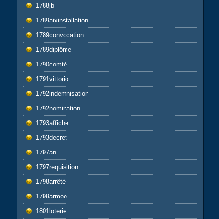
1788jb
1789aixinstallation
1789convocation
1789diplôme
1790comté
1791vittorio
1792indemnisation
1792nomination
1793affiche
1793decret
1797an
1797requisition
1798arrêté
1799armee
1801loterie