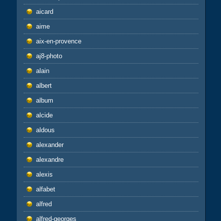
aicard
aime
aix-en-provence
aj8-photo
alain
albert
album
alcide
aldous
alexander
alexandre
alexis
alfabet
alfred
alfred-georges