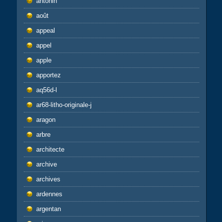
antonin
août
appeal
appel
apple
apportez
aq56d-l
ar68-litho-originale-j
aragon
arbre
architecte
archive
archives
ardennes
argentan