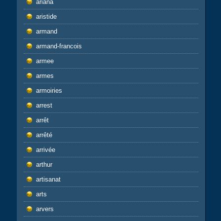
ariana
aristide
armand
armand-francois
armee
armes
armoiries
arrest
arrêt
arrêté
arrivée
arthur
artisanat
arts
arvers