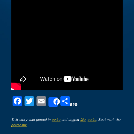
F
T
E
P
Share
a
wi
m
ar
c
tt
ail
ta
This entry was posted in
petite
and tagged
fille
,
petite
. Bookmark the
permalink
.
e
er
g