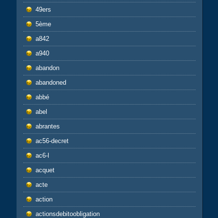
49ers
5ème
a842
a940
abandon
abandoned
abbé
abel
abrantes
ac56-decret
ac6-l
acquet
acte
action
actionsdebitoobligation