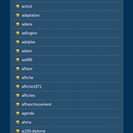
activit
adaptation
adeira
adlington
adolphe
adrien
ae988
affaire
affiche
affiche1871
affiches
affranchissement
agenda
ahma
ai105-diplome