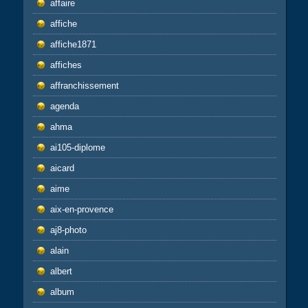
affaire
affiche
affiche1871
affiches
affranchissement
agenda
ahma
ai105-diplome
aicard
aime
aix-en-provence
aj8-photo
alain
albert
album