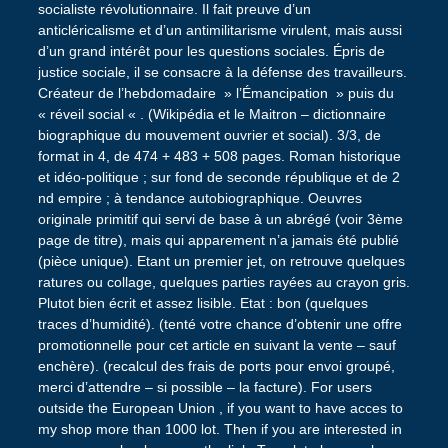
socialiste révolutionnaire. Il fait preuve d’un
anticléricalisme et d’un antimilitarisme virulent, mais aussi
d’un grand intérêt pour les questions sociales. Épris de
justice sociale, il se consacre à la défense des travailleurs.
Créateur de l’hebdomadaire » l’Émancipation » puis du
« réveil social « . (Wikipédia et le Maitron – dictionnaire
biographique du mouvement ouvrier et social). 3/3, de
format in 4, de 474 + 483 + 508 pages. Roman historique
et idéo-politique ; sur fond de seconde république et de 2
nd empire ; à tendance autobiographique. Oeuvres
originale primitif qui servi de base à un abrégé (voir 3ème
page de titre), mais qui apparement n’a jamais été publié
(pièce unique). Etant un premier jet, on retrouve quelques
ratures ou collage, quelques parties rayées au crayon gris.
Plutot bien écrit et assez lisible. Etat : bon (quelques
traces d’humidité). (tenté votre chance d’obtenir une offre
promotionnelle pour cet article en suivant la vente – sauf
enchère). (recalcul des frais de ports pour envoi groupé,
merci d’attendre – si possible – la facture). For users
outside the European Union , if you want to have acces to
my shop more than 1000 lot. Then if you are interested in