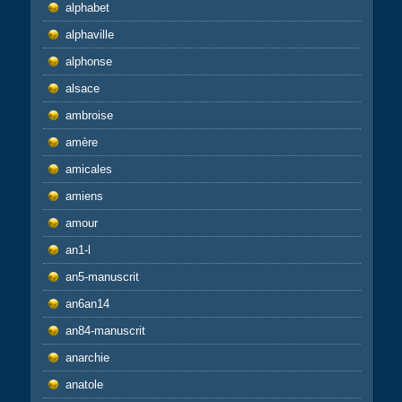
alphabet
alphaville
alphonse
alsace
ambroise
amère
amicales
amiens
amour
an1-l
an5-manuscrit
an6an14
an84-manuscrit
anarchie
anatole