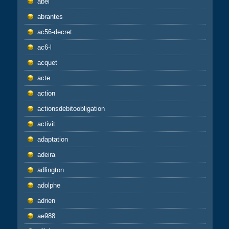
abel
abrantes
ac56-decret
ac6-l
acquet
acte
action
actionsdebitoobligation
activit
adaptation
adeira
adlington
adolphe
adrien
ae988