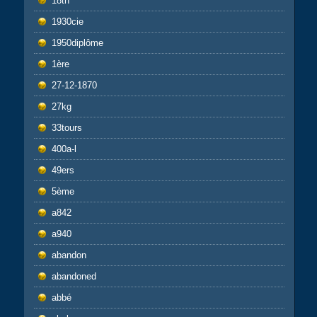
18th
1930cie
1950diplôme
1ère
27-12-1870
27kg
33tours
400a-l
49ers
5ème
a842
a940
abandon
abandoned
abbé