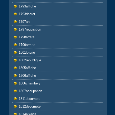
1793affiche
1793decret
1797an
1797requisition
1798arrêté
1799armee
1801loterie
1802republique
1805affiche
1806affiche
1806chambéry
1807occupation
1811decompte
1812decompte
1814aixavis