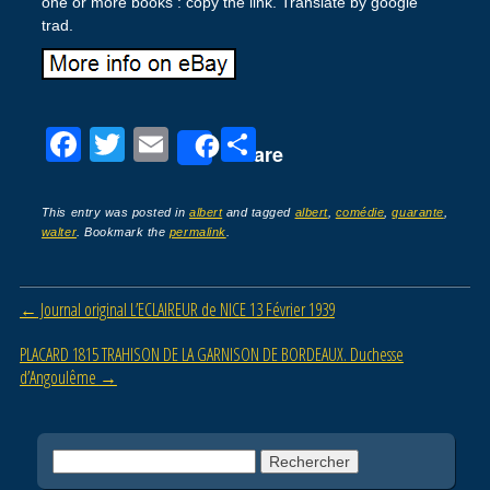
one or more books : copy the link. Translate by google
trad.
F
T
E
P
Share
a
wi
m
ar
c
tt
ail
ta
This entry was posted in
albert
and tagged
albert
,
comédie
,
quarante
,
walter
. Bookmark the
permalink
.
e
er
g
b
er
Post navigation
←
Journal original L’ECLAIREUR de NICE 13 Février 1939
o
o
PLACARD 1815 TRAHISON DE LA GARNISON DE BORDEAUX. Duchesse
d’Angoulême
→
k
Rechercher :