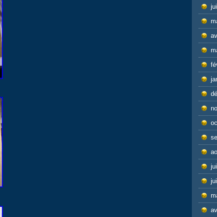
ju
m
av
m
fé
ja
d
n
oc
s
ao
ju
ju
m
av