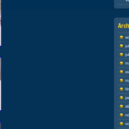
Ve
Arch
ao
ju
ju
m
av
m
fé
ja
d
n
oc