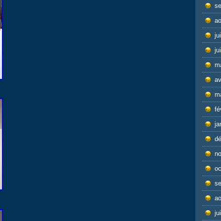
s
ao
ju
ju
m
av
m
fé
ja
d
n
oc
s
ao
ju