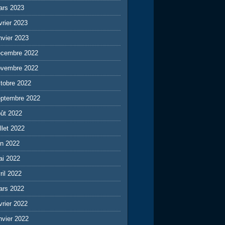
ars 2023
vrier 2023
nvier 2023
écembre 2022
ovembre 2022
tobre 2022
eptembre 2022
ût 2022
illet 2022
in 2022
ai 2022
ril 2022
ars 2022
vrier 2022
nvier 2022