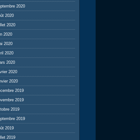
eptembre 2020
ût 2020
illet 2020
in 2020
ai 2020
ril 2020
ars 2020
vrier 2020
nvier 2020
écembre 2019
ovembre 2019
tobre 2019
eptembre 2019
ût 2019
illet 2019