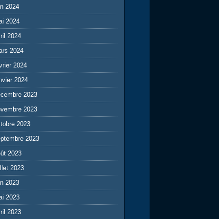
in 2024
ai 2024
ril 2024
ars 2024
vrier 2024
nvier 2024
écembre 2023
ovembre 2023
tobre 2023
eptembre 2023
ût 2023
illet 2023
in 2023
ai 2023
ril 2023