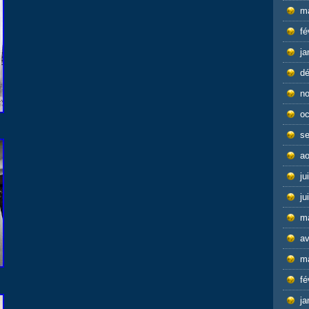
m
fé
ja
d
n
oc
s
ao
ju
ju
m
av
m
fé
ja