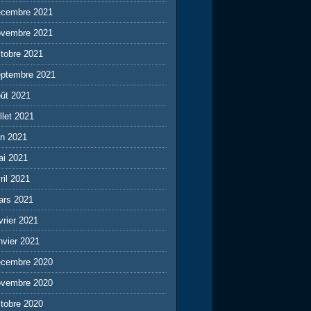
écembre 2021
ovembre 2021
tobre 2021
eptembre 2021
ût 2021
illet 2021
in 2021
ai 2021
ril 2021
ars 2021
vrier 2021
nvier 2021
écembre 2020
ovembre 2020
tobre 2020