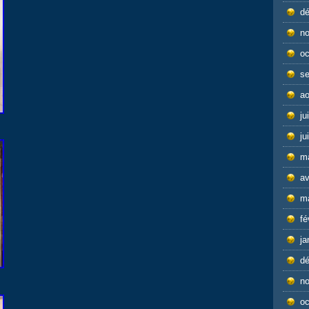
d
n
oc
s
ao
ju
ju
m
av
m
fé
ja
d
n
oc