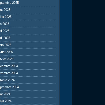
eptembre 2025
ût 2025
illet 2025
in 2025
ai 2025
ril 2025
ars 2025
vrier 2025
nvier 2025
écembre 2024
ovembre 2024
tobre 2024
eptembre 2024
ût 2024
illet 2024