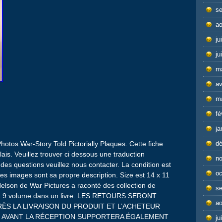
s
ao
ju
ju
m
av
m
fé
ja
hotos War-Story Told Pictorially Plaques. Cette fiche
d
lais. Veuillez trouver ci dessous une traduction
n
des questions veuillez nous contacter. La condition est
oc
les images sont sa propre description. Size est 14 x 11
Nelson de War Pictures a raconté des collection de
s
e 1 à 9 volume dans un livre. LES RETOURS SERONT
ao
ÈS LA LIVRAISON DU PRODUIT ET L’ACHETEUR
R AVANT LA RÉCEPTION SUPPORTERA ÉGALEMENT
ju