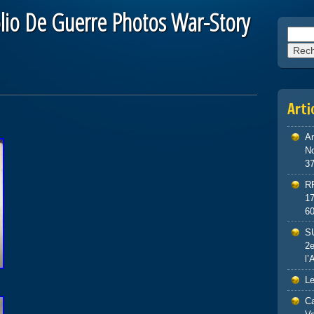
olio De Guerre Photos War-Story
Reche
Arti
An
No
3
R
1
6
S
2e
l’
Le
Ca