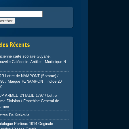
rcher :
cles Récents
cienne carte scolaire Guyane.
uvelle Calédonie. Antilles. Martinique N
7
RR Lettre de NAMPONT (Somme) /
798 / Marque 76/NAMPONT Indice 20
00
UP ARMEE D’ITALIE 1797 / Lettre
me Division / Franchise General de
Armée
ttres De Krakovie
talogue Portieux 1914 Originale