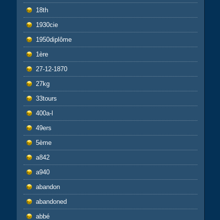
18th
1930cie
1950diplôme
1ère
27-12-1870
27kg
33tours
400a-l
49ers
5ème
a842
a940
abandon
abandoned
abbé