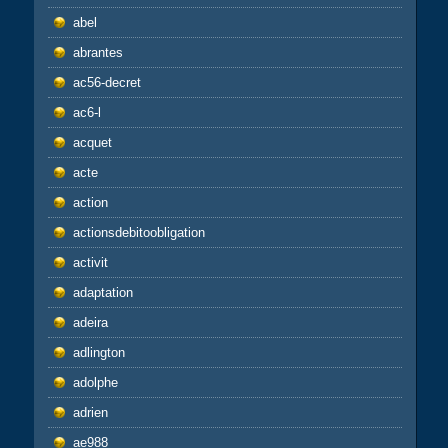
abel
abrantes
ac56-decret
ac6-l
acquet
acte
action
actionsdebitoobligation
activit
adaptation
adeira
adlington
adolphe
adrien
ae988