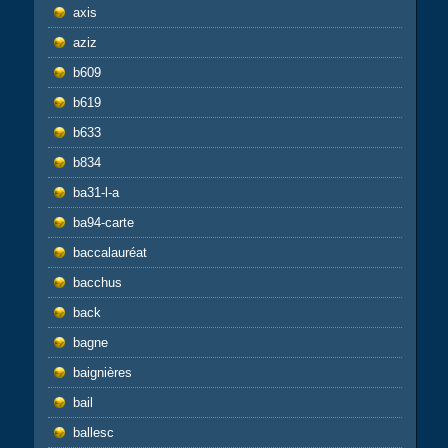
axis
aziz
b609
b619
b633
b834
ba31-l-a
ba94-carte
baccalauréat
bacchus
back
bagne
baignières
bail
ballesc