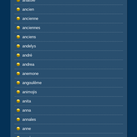
anatole
ancien
ancienne
anciennes
anciens
andelys
andré
andrea
anemone
angoulême
animojis
anita
anna
annales
anne