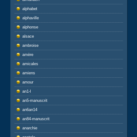
alphabet
alphaville
alphonse
alsace
ambroise
amère
amicales
amiens
amour
an1-l
an5-manuscrit
an6an14
an84-manuscrit
anarchie