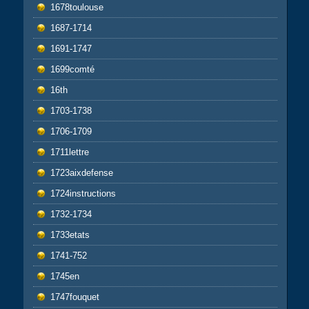
1678toulouse
1687-1714
1691-1747
1699comté
16th
1703-1738
1706-1709
1711lettre
1723aixdefense
1724instructions
1732-1734
1733etats
1741-752
1745en
1747fouquet