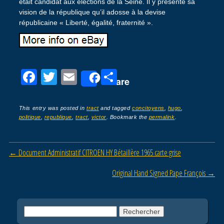
était candidat aux élections de la Seine. Il y présente sa
vision de la république qu’il adosse à la devise
républicaine « Liberté, égalité, fraternité ».
F
T
E
P
Share
a
wi
m
ar
c
tt
ail
ta
This entry was posted in
tract
and tagged
concitoyens
,
hugo
,
politique
,
republique
,
tract
,
victor
. Bookmark the
permalink
.
e
er
g
b
er
Post navigation
←
Document Administratif CITROEN HY Bétaillère 1965 carte grise
o
o
Original Hand Signed Pape François
→
k
Rechercher :