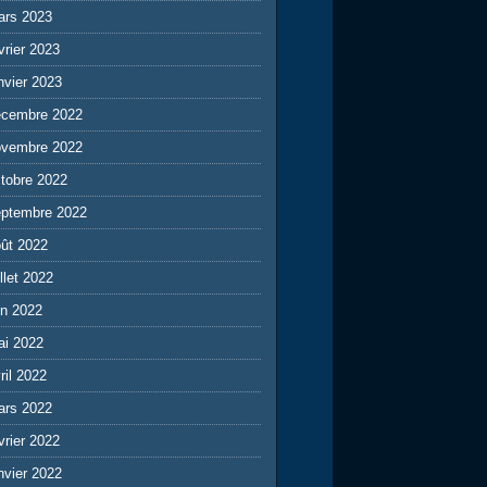
ars 2023
vrier 2023
nvier 2023
écembre 2022
ovembre 2022
tobre 2022
eptembre 2022
ût 2022
illet 2022
in 2022
ai 2022
ril 2022
ars 2022
vrier 2022
nvier 2022