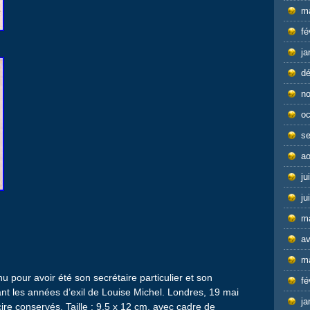
m
fé
ja
d
n
oc
s
ao
ju
ju
m
av
m
 pour avoir été son secrétaire particulier et son
fé
 les années d’exil de Louise Michel. Londres, 19 mai
ja
re conservés. Taille : 9,5 x 12 cm, avec cadre de