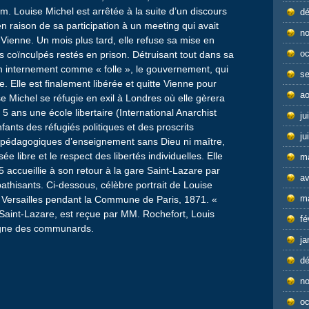
m. Louise Michel est arrêtée à la suite d’un discours
d
n raison de sa participation à un meeting qui avait
n
 Vienne. Un mois plus tard, elle refuse sa mise en
oc
ses coïnculpés restés en prison. Détruisant tout dans sa
n internement comme « folle », le gouvernement, qui
s
se. Elle est finalement libérée et quitte Vienne pour
ao
uise Michel se réfugie en exil à Londres où elle gèrera
5 ans une école libertaire (International Anarchist
ju
nfants des réfugiés politiques et des proscrits
ju
s pédagogiques d’enseignement sans Dieu ni maître,
ée libre et le respect des libertés individuelles. Elle
m
accueillie à son retour à la gare Saint-Lazare par
av
pathisants. Ci-dessous, célèbre portrait de Louise
m
 à Versailles pendant la Commune de Paris, 1871. «
 Saint-Lazare, est reçue par MM. Rochefort, Louis
fé
agne des communards.
ja
d
n
oc