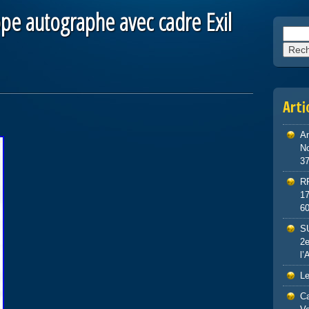
pe autographe avec cadre Exil
Reche
Arti
An
No
3
R
1
6
S
2e
l’
Le
Ca