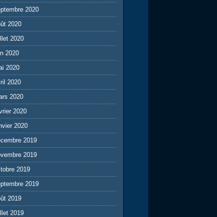
eptembre 2020
ût 2020
illet 2020
in 2020
ai 2020
ril 2020
ars 2020
vrier 2020
nvier 2020
écembre 2019
ovembre 2019
tobre 2019
eptembre 2019
ût 2019
illet 2019