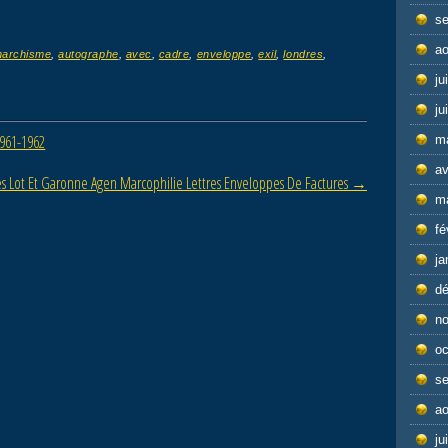
s
ao
narchisme
,
autographe
,
avec
,
cadre
,
enveloppe
,
exil
,
londres
,
ju
ju
1961-1962
m
av
es Lot Et Garonne Agen Marcophilie Lettres Enveloppes De Factures
→
m
fé
ja
d
n
oc
s
ao
ju