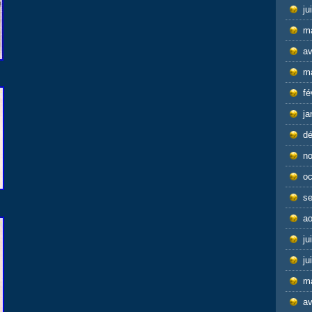
ju
m
av
m
fé
ja
d
n
oc
s
ao
ju
ju
m
av