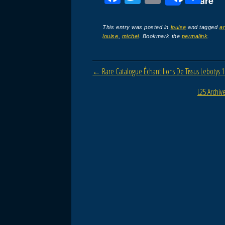
Share
a
wi
m
ar
c
tt
ail
ta
This entry was posted in
louise
and tagged
a
louise
,
michel
. Bookmark the
permalink
.
e
er
g
b
er
Post navigation
←
Rare Catalogue Échantillons De Tissus Lebotys 
o
o
L25 Archiv
k