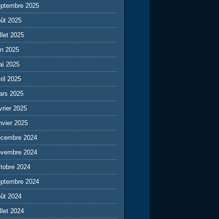
eptembre 2025
ût 2025
illet 2025
in 2025
ai 2025
ril 2025
ars 2025
vrier 2025
nvier 2025
écembre 2024
ovembre 2024
tobre 2024
eptembre 2024
ût 2024
illet 2024