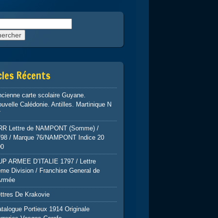
rcher :
cles Récents
cienne carte scolaire Guyane.
uvelle Calédonie. Antilles. Martinique N
7
RR Lettre de NAMPONT (Somme) /
798 / Marque 76/NAMPONT Indice 20
00
UP ARMEE D’ITALIE 1797 / Lettre
me Division / Franchise General de
Armée
ttres De Krakovie
talogue Portieux 1914 Originale