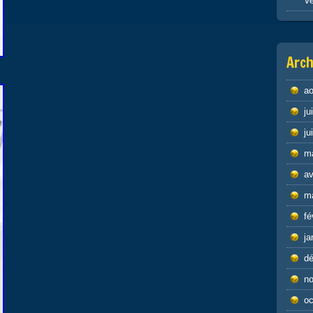
Ve
Arch
ao
ju
ju
m
av
m
fé
ja
d
n
oc