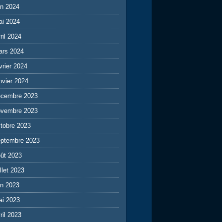
in 2024
ai 2024
ril 2024
ars 2024
vrier 2024
nvier 2024
écembre 2023
ovembre 2023
tobre 2023
eptembre 2023
ût 2023
illet 2023
in 2023
ai 2023
ril 2023