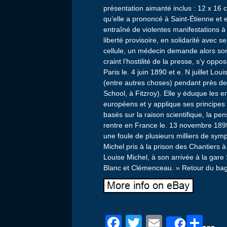
présentation aimanté inclus : 12 x 16 c
qu’elle a prononcé à Saint-Étienne et e
entraîné de violentes manifestations à
liberté provisoire, en solidarité avec 
cellule, un médecin demande alors so
craint l’hostilité de la presse, s’y oppo
Paris le. 4 juin 1890 et e. N juillet Lo
(entre autres choses) pendant près de 
School, à Fitzroy). Elle y éduque les e
européens et y applique ses principe
basés sur la raison scientifique, la pens
rentre en France le. 13 novembre 1895 
une foule de plusieurs milliers de sym
Michel pris à la prison des Chantiers
Louise Michel, à son arrivée à la gare
Blanc et Clémenceau. » Retour du b
F
T
E
P