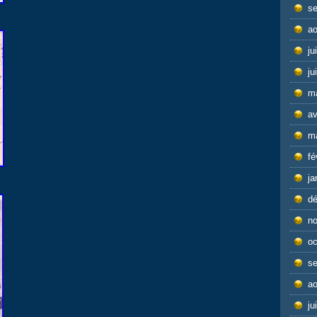
s
ao
ju
ju
m
av
m
fé
ja
d
n
oc
s
ao
ju