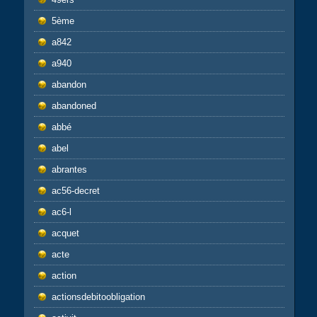
5ème
a842
a940
abandon
abandoned
abbé
abel
abrantes
ac56-decret
ac6-l
acquet
acte
action
actionsdebitoobligation