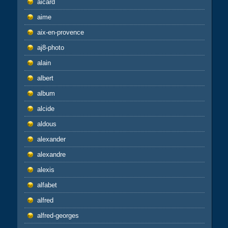
aicard
aime
aix-en-provence
aj8-photo
alain
albert
album
alcide
aldous
alexander
alexandre
alexis
alfabet
alfred
alfred-georges