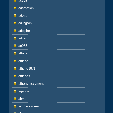
activit
adaptation
adeira
adlington
adolphe
adrien
ae988
affaire
affiche
affiche1871
affiches
affranchissement
agenda
ahma
ai105-diplome