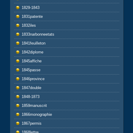
1829-1843
1831patente
1832iles
1833narbonneetats
1841feuilleton
1842diplome
1845affiche
1845passe
1846province
1847double
1848-1873
1859manuscrit
1866monographie
1867permis
1868lettre