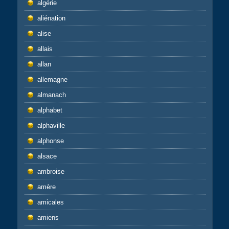
algérie
aliénation
alise
allais
allan
allemagne
almanach
alphabet
alphaville
alphonse
alsace
ambroise
amère
amicales
amiens