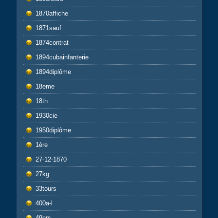
1870affiche
1871sauf
1874contrat
1894cubainfanterie
1894diplôme
18eme
18th
1930cie
1950diplôme
1ère
27-12-1870
27kg
33tours
400a-l
49ers