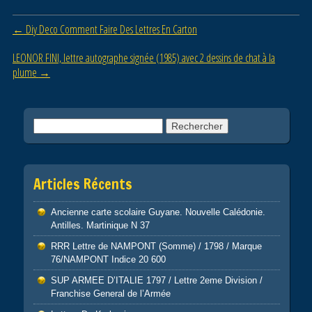
b
er
o
Post navigation
←
Diy Deco Comment Faire Des Lettres En Carton
o
LEONOR FINI, lettre autographe signée (1985) avec 2 dessins de chat à la
k
plume
→
Rechercher :
Articles Récents
Ancienne carte scolaire Guyane. Nouvelle Calédonie.
Antilles. Martinique N 37
RRR Lettre de NAMPONT (Somme) / 1798 / Marque
76/NAMPONT Indice 20 600
SUP ARMEE D’ITALIE 1797 / Lettre 2eme Division /
Franchise General de l’Armée