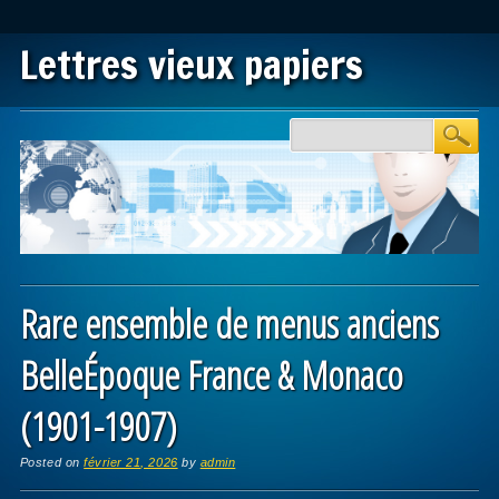
Lettres vieux papiers
Main menu
Skip to content
Rare ensemble de menus anciens
BelleÉpoque France & Monaco
(1901-1907)
Posted on
février 21, 2026
by
admin