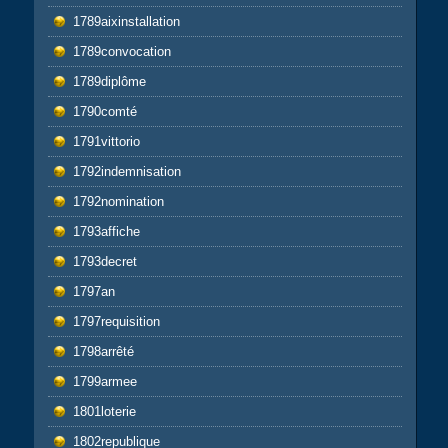
1789aixinstallation
1789convocation
1789diplôme
1790comté
1791vittorio
1792indemnisation
1792nomination
1793affiche
1793decret
1797an
1797requisition
1798arrêté
1799armee
1801loterie
1802republique