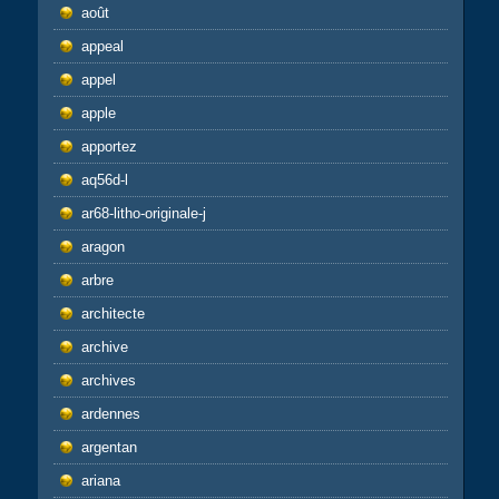
août
appeal
appel
apple
apportez
aq56d-l
ar68-litho-originale-j
aragon
arbre
architecte
archive
archives
ardennes
argentan
ariana