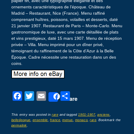
papier fin, avec une typographie élégante et des
ornements caractéristiques de l’époque. Château de
Madrid – Restaurant, Nice (France). Menu raffiné
comprenant huîtres, poissons, volailles et desserts, daté
21 janvier 1907. Restaurant de Paris – Monte-Carlo. Menu
gastronomique de luxe, avec une carte détaillée de plats
et vins prestigieux, daté 15 mars 1907. Menu de réception
privée – Villa. Menu imprimé pour un dîner privé,
témoignant du raffinement de la Côte d’Azur à la Belle
Époque. Cadre nécessite une restauration dans un des
coins.
F
T
E
P
Share
a
wi
m
ar
c
tt
ail
ta
This entry was posted in
rare
and tagged
1901-1907
,
anciens
,
belleépoque
,
ensemble
,
france
,
menus
,
monaco
,
rare
. Bookmark the
e
er
g
permalink
.