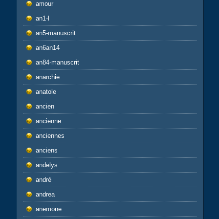
amour
an1-l
an5-manuscrit
an6an14
an84-manuscrit
anarchie
anatole
ancien
ancienne
anciennes
anciens
andelys
andré
andrea
anemone