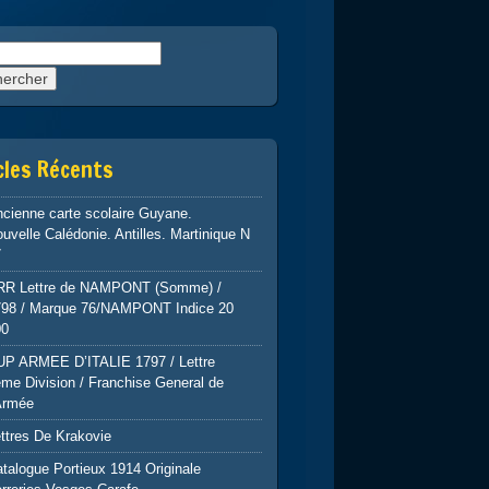
rcher :
cles Récents
cienne carte scolaire Guyane.
uvelle Calédonie. Antilles. Martinique N
7
RR Lettre de NAMPONT (Somme) /
798 / Marque 76/NAMPONT Indice 20
00
UP ARMEE D’ITALIE 1797 / Lettre
me Division / Franchise General de
Armée
ttres De Krakovie
talogue Portieux 1914 Originale