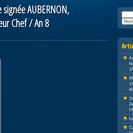
re signée AUBERNON,
Reche
ur Chef / An 8
Arti
An
No
3
R
1
6
S
2e
l’
Le
Ca