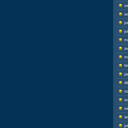
s
ao
ju
ju
m
av
m
fé
ja
d
n
oc
s
ao
ju