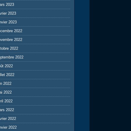
ars 2023
vrier 2023
nvier 2023
écembre 2022
ovembre 2022
tobre 2022
eptembre 2022
ût 2022
illet 2022
in 2022
ai 2022
ril 2022
ars 2022
vrier 2022
nvier 2022