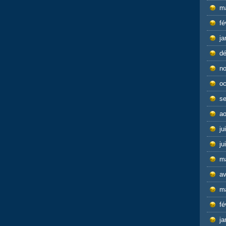
m
fé
ja
d
n
oc
s
ao
ju
ju
m
av
m
fé
ja