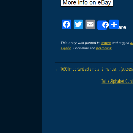
F
T
E
P
Share
a
wi
m
ar
c
tt
ail
ta
This entry was posted in
armee
and tagged
a
signée
. Bookmark the
permalink
.
e
er
g
b
er
Post navigation
←
1699 Important acte notarié manuscrit (success
o
o
Taille Alphabet Curs
k