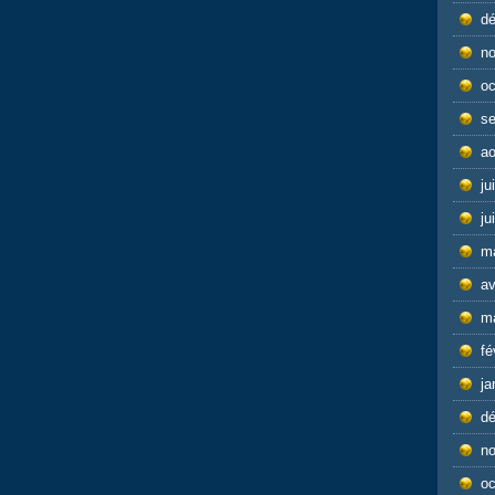
d
n
oc
s
ao
ju
ju
m
av
m
fé
ja
d
n
oc