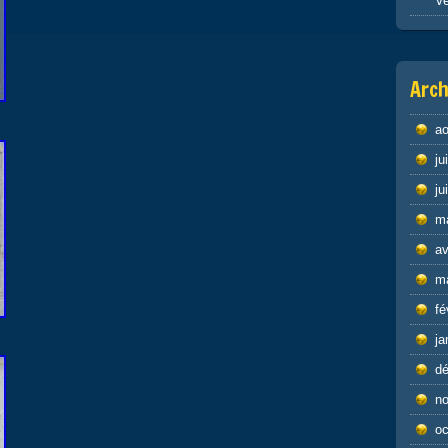
Ve
Arch
ao
ju
ju
m
av
m
fé
ja
d
n
oc