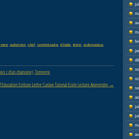
ju
m
av
m
fé
rmee
,
aubernon
,
chef
,
commissaire
,
d'italie
,
lettre
,
ordonnateur
,
ja
d
n
ion c d’un chanoine), Tonnerre
oc
if Education Ecriture Lettre Cursive Tutorial Ecole Lecture Apprendre
→
s
ao
ju
ju
m
av