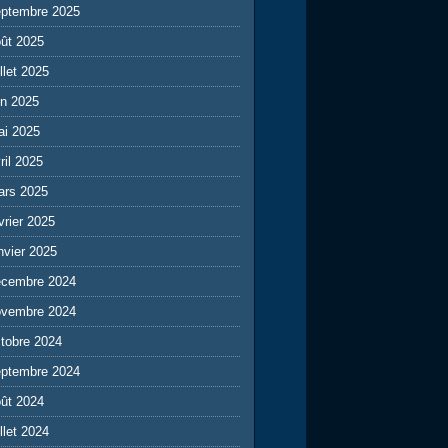
eptembre 2025
ût 2025
illet 2025
in 2025
ai 2025
ril 2025
ars 2025
vrier 2025
nvier 2025
écembre 2024
ovembre 2024
tobre 2024
eptembre 2024
ût 2024
illet 2024