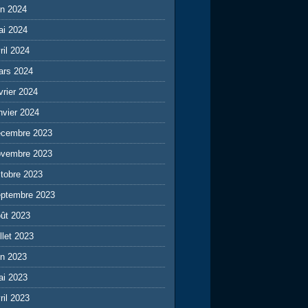
in 2024
ai 2024
ril 2024
ars 2024
vrier 2024
nvier 2024
écembre 2023
ovembre 2023
tobre 2023
eptembre 2023
ût 2023
illet 2023
in 2023
ai 2023
ril 2023