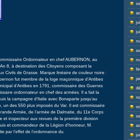
s
ao
ju
ju
m
av
du Commissaire Ordonnateur en chef AUBERNON, au
m
 An 8, à destination des Citoyens composant la
fé
x Civils de Grasse. Marque linéaire de couleur noire :
ja
bernon fut membre de la loge maçonnique d’Antibes
unicipal d’Antibes en 1791, commissaire des Guerres
d
saire ordonnateur en chef des armées. Il a fait la
n
s la campagne d’Italie avec Bonaparte jusqu’au
, un des 550 plus imposés du Var. Il est commissaire
oc
Grande Armée, de l’armée de Dalmatie, du 11e Corps
s
ie et inspecteur aux revues de la première division
-Louis et commandeur de la Légion d’honneur, M.
ao
te par l’effet de l’ordonnance du.
ju