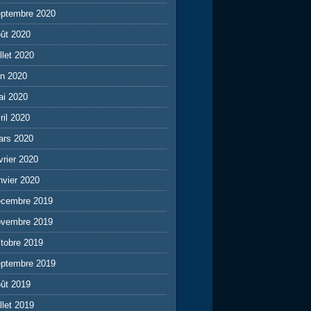
eptembre 2020
ût 2020
illet 2020
in 2020
ai 2020
ril 2020
ars 2020
vrier 2020
nvier 2020
écembre 2019
ovembre 2019
tobre 2019
eptembre 2019
ût 2019
illet 2019