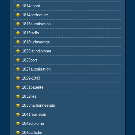
1814chant
1814prefecture
1815autorisation
1815tarifs
1818turinsaorge
1825latindiplome
1825port
1827autorisation
1829-1843
1831patente
1832iles
1833narbonneetats
1841feuilleton
1842diplome
1845affiche