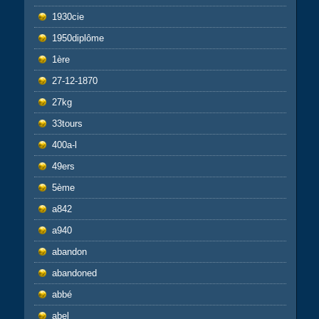
1930cie
1950diplôme
1ère
27-12-1870
27kg
33tours
400a-l
49ers
5ème
a842
a940
abandon
abandoned
abbé
abel