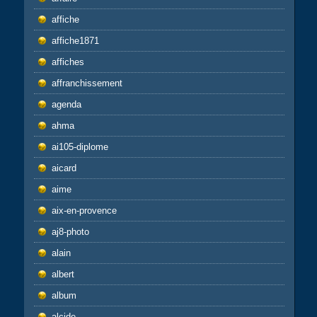
affiche
affiche1871
affiches
affranchissement
agenda
ahma
ai105-diplome
aicard
aime
aix-en-provence
aj8-photo
alain
albert
album
alcide