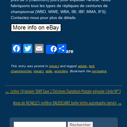
fabriquons tous les types de répliques de ceintures de
championnat (WBO, WWE, WBA, IBI, IBF, MMA, IFS).
Contactez-nous pour plus de détails.
F
T
E
P
Share
a
wi
m
ar
c
tt
ail
ta
This entry was posted in
impact
and tagged
adulte
,
belt
,
championship
,
impact
,
taille
,
wrestling
. Bookmark the
permalink
.
e
er
g
b
er
Post navigation
←
Lettre 14 Janvier 1849 Taxe 2 Décimes Transition Postale pénurie Cérès N°3
o
o
Anna de NOAILLES préfère BAUDELAIRE belle lettre autographe signée
→
k
Rechercher :