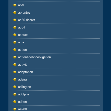
abel
abrantes
ac56-decret
ac6-l
acquet
acte
action
actionsdebitoobligation
activit
adaptation
adeira
adlington
adolphe
adrien
ae988