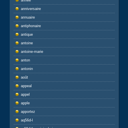
année
anniversaire
annuaire
antiphonaire
antique
antoine
antoine-marie
anton
antonin
août
appeal
appel
apple
apportez
aq56d-l