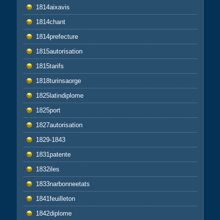
1814aixavis
1814chant
1814prefecture
1815autorisation
1815tarifs
1818turinsaorge
1825latindiplome
1825port
1827autorisation
1829-1843
1831patente
1832iles
1833narbonneetats
1841feuilleton
1842diplome