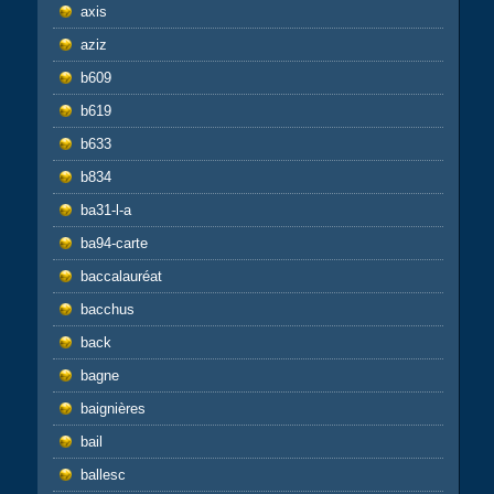
axis
aziz
b609
b619
b633
b834
ba31-l-a
ba94-carte
baccalauréat
bacchus
back
bagne
baignières
bail
ballesc