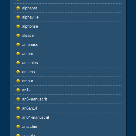
alphabet
alphaville
alphonse
alsace
ambroise
amère
amicales
amiens
amour
an1-l
an5-manuscrit
an6an14
an84-manuscrit
anarchie
anatole