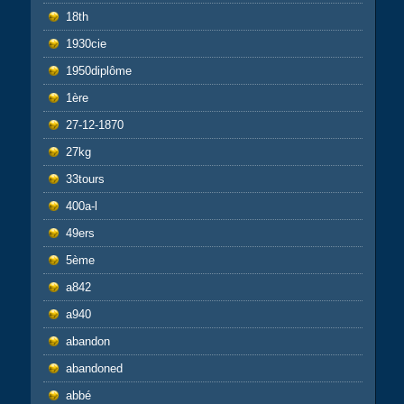
18th
1930cie
1950diplôme
1ère
27-12-1870
27kg
33tours
400a-l
49ers
5ème
a842
a940
abandon
abandoned
abbé