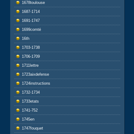
1678toulouse
1687-1714
1691-1747
1699comté
16th
1703-1738
1706-1709
1711lettre
1723aixdefense
1724instructions
1732-1734
1733etats
1741-752
1745en
1747fouquet