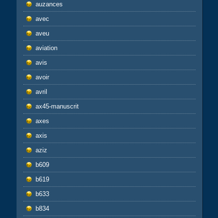
auzances
avec
aveu
aviation
avis
avoir
avril
ax45-manuscrit
axes
axis
aziz
b609
b619
b633
b834