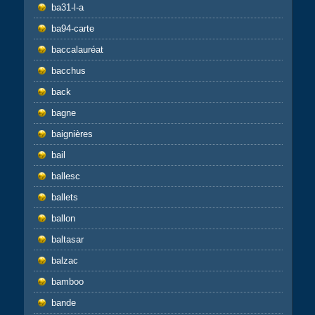
ba31-l-a
ba94-carte
baccalauréat
bacchus
back
bagne
baignières
bail
ballesc
ballets
ballon
baltasar
balzac
bamboo
bande