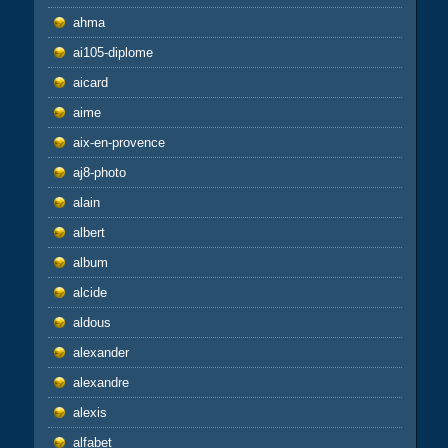
ahma
ai105-diplome
aicard
aime
aix-en-provence
aj8-photo
alain
albert
album
alcide
aldous
alexander
alexandre
alexis
alfabet