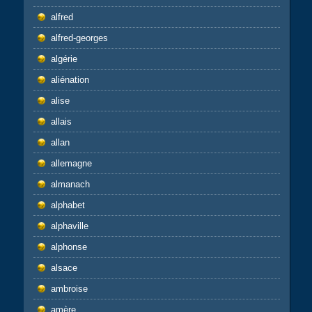
alfred
alfred-georges
algérie
aliénation
alise
allais
allan
allemagne
almanach
alphabet
alphaville
alphonse
alsace
ambroise
amère