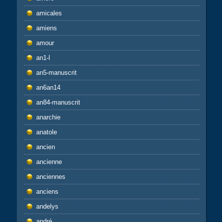
amicales
amiens
amour
an1-l
an5-manuscrit
an6an14
an84-manuscrit
anarchie
anatole
ancien
ancienne
anciennes
anciens
andelys
andré