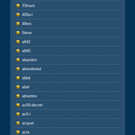
33tours
400a-l
49ers
5ème
a842
a940
abandon
abandoned
abbé
abel
abrantes
ac56-decret
ac6-l
acquet
acte