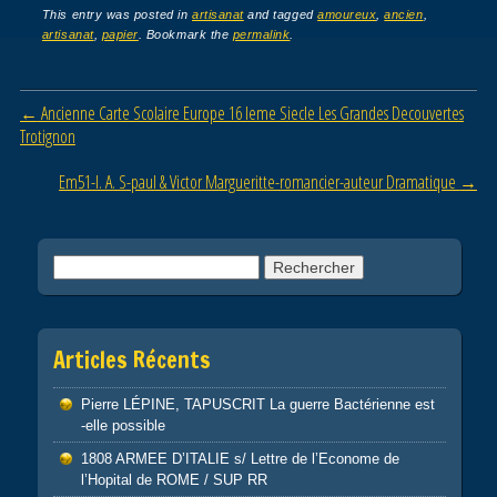
c
tt
ail
ta
This entry was posted in
artisanat
and tagged
amoureux
,
ancien
,
artisanat
,
papier
. Bookmark the
permalink
.
e
er
g
b
er
Post navigation
←
Ancienne Carte Scolaire Europe 16 Ieme Siecle Les Grandes Decouvertes
o
Trotignon
o
Em51-l. A. S-paul & Victor Margueritte-romancier-auteur Dramatique
→
k
Rechercher :
Articles Récents
Pierre LÉPINE, TAPUSCRIT La guerre Bactérienne est
-elle possible
1808 ARMEE D’ITALIE s/ Lettre de l’Econome de
l’Hopital de ROME / SUP RR